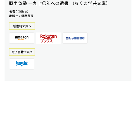
戦争体験 一九七〇年への遺書 （ちくま学芸文庫）
著者：安田 武
出版社：筑摩書房
紙書籍で買う
電⼦書籍で買う