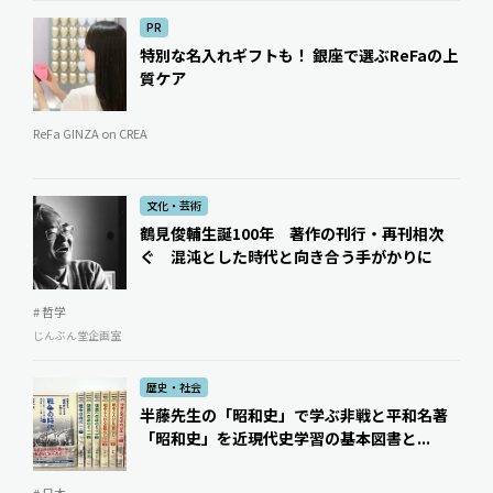
PR
特別な名入れギフトも！ 銀座で選ぶReFaの上
質ケア
ReFa GINZA on CREA
文化・芸術
鶴見俊輔生誕100年 著作の刊行・再刊相次
ぐ 混沌とした時代と向き合う手がかりに
# 哲学
じんぶん堂企画室
歴史・社会
半藤先生の「昭和史」で学ぶ非戦と平和――名著
「昭和史」を近現代史学習の基本図書と...