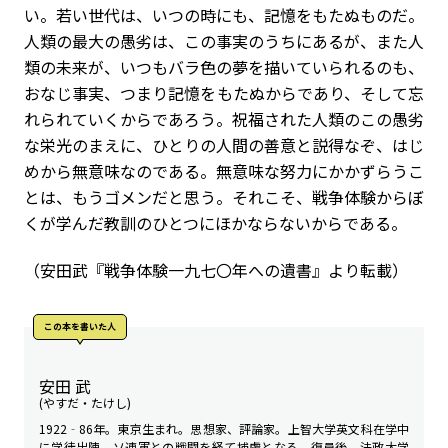
い。若い世代は、いつの時にも、記憶をもたぬものだ。
人類の最大の愚劣は、この事実のうちにあるが、また人
類の未来が、いつもバラ色の夢を描いていられるのも、
おなじ事実、つまり記憶をもたぬからであり、そして忘
れられていくからであろう。祝福された人類のこの愚劣
な栄光のまえに、ひとりの人間の善意と説得なぞ、はじ
めから無意味なのである。無意味な努力にかかずらうこ
とは、もうゴメンだと思う。それこそ、戦争体験からぼ
くが学んだ教訓のひとつにほかならないからである。
（安田武『戦争体験――一九七〇年への遺書』より転載）
この本を書いた人
安田 武
(やすだ・たけし)
1922‐86年。東京生まれ。思想家、評論家。上智大学英文科在学中
に学徒出陣。ソ連軍との戦闘を経て捕虜となる。復員後、法政大学