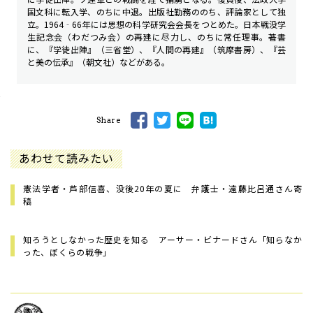
国文科に転入学、のちに中退。出版社勤務ののち、評論家として独
立。1964‐66年には思想の科学研究会会長をつとめた。日本戦没学
生記念会（わだつみ会）の再建に尽力し、のちに常任理事。著書
に、『学徒出陣』（三省堂）、『人間の再建』（筑摩書房）、『芸
と美の伝承』（朝文社）などがある。
Share
あわせて読みたい
憲法学者・芦部信喜、没後20年の夏に 弁護士・遠藤比呂通さん寄
稿
知ろうとしなかった歴史を知る アーサー・ビナードさん「知らなか
った、ぼくらの戦争」