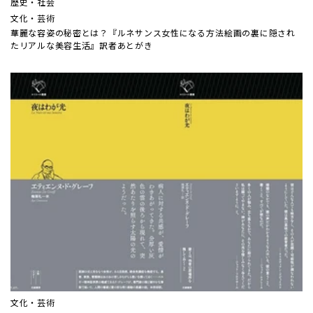
歴史・社会
文化・芸術
華麗な容姿の秘密とは？『ルネサンス女性になる方法――絵画の裏に隠され
たリアルな美容生活』訳者あとがき
文化・芸術