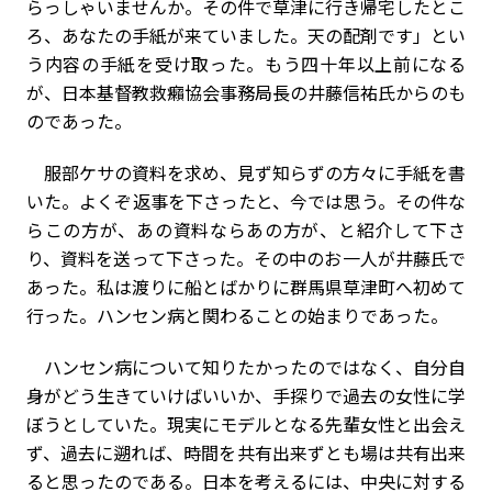
らっしゃいませんか。その件で草津に行き帰宅したとこ
ろ、あなたの手紙が来ていました。天の配剤です」とい
う内容の手紙を受け取った。もう四十年以上前になる
が、日本基督教救癩協会事務局長の井藤信祐氏からのも
のであった。
服部ケサの資料を求め、見ず知らずの方々に手紙を書
いた。よくぞ返事を下さったと、今では思う。その件な
らこの方が、あの資料ならあの方が、と紹介して下さ
り、資料を送って下さった。その中のお一人が井藤氏で
あった。私は渡りに船とばかりに群馬県草津町へ初めて
行った。ハンセン病と関わることの始まりであった。
ハンセン病について知りたかったのではなく、自分自
身がどう生きていけばいいか、手探りで過去の女性に学
ぼうとしていた。現実にモデルとなる先輩女性と出会え
ず、過去に遡れば、時間を共有出来ずとも場は共有出来
ると思ったのである。日本を考えるには、中央に対する