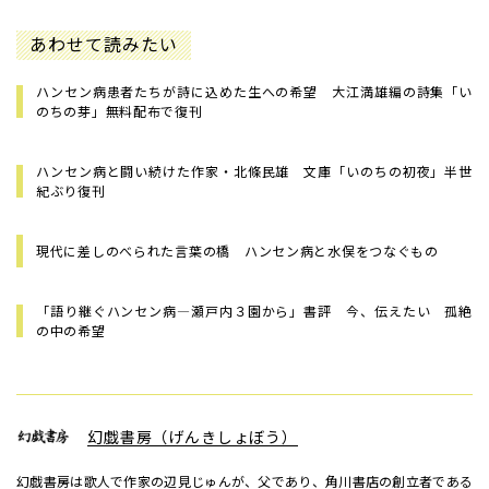
あわせて読みたい
ハンセン病患者たちが詩に込めた生への希望 大江満雄編の詩集「い
のちの芽」無料配布で復刊
ハンセン病と闘い続けた作家・北條民雄 文庫「いのちの初夜」半世
紀ぶり復刊
現代に差しのべられた言葉の橋 ハンセン病と水俣をつなぐもの
「語り継ぐハンセン病―瀬戸内３園から」書評 今、伝えたい 孤絶
の中の希望
幻戯書房（げんきしょぼう）
幻戯書房は歌人で作家の辺見じゅんが、父であり、角川書店の創立者である