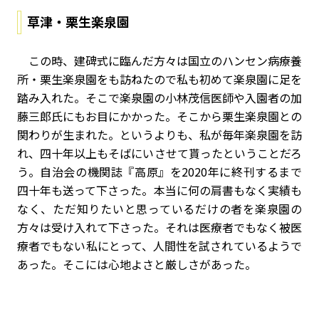
草津・栗生楽泉園
この時、建碑式に臨んだ方々は国立のハンセン病療養
所・栗生楽泉園をも訪ねたので私も初めて楽泉園に足を
踏み入れた。そこで楽泉園の小林茂信医師や入園者の加
藤三郎氏にもお目にかかった。そこから栗生楽泉園との
関わりが生まれた。というよりも、私が毎年楽泉園を訪
れ、四十年以上もそばにいさせて貰ったということだろ
う。自治会の機関誌『高原』を2020年に終刊するまで
四十年も送って下さった。本当に何の肩書もなく実績も
なく、ただ知りたいと思っているだけの者を楽泉園の
方々は受け入れて下さった。それは医療者でもなく被医
療者でもない私にとって、人間性を試されているようで
あった。そこには心地よさと厳しさがあった。