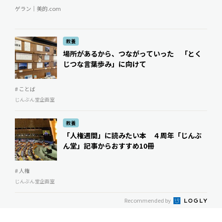
ゲラン｜美的.com
教養
場所があるから、つながっていった 「とく
じつな言葉歩み」に向けて
# ことば
じんぶん堂企画室
教養
「人権週間」に読みたい本 ４周年「じんぶ
ん堂」記事からおすすめ10冊
# 人権
じんぶん堂企画室
Recommended by