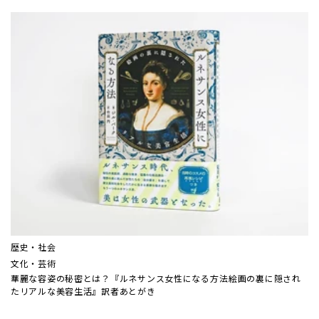
歴史・社会
文化・芸術
華麗な容姿の秘密とは？『ルネサンス女性になる方法――絵画の裏に隠され
たリアルな美容生活』訳者あとがき