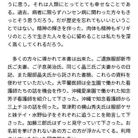
うに思う。それは人類にとってとても幸せなことであ
る。過去、病者に限らずハンセン病に関わった方々もき
っとそう思うだろう。だが歴史を忘れてもいいというこ
とではない。精神の輝きを伴った、肉体も精神もギリギ
リのところで生きた人々を心に留めることは私たちを深
く高くしてくれるだろう。
多くの方々に導かれて本書は出来た。ご遺族服部新市
氏ご夫妻、ご子息英治氏、同じく晶三氏ご夫妻からの日
記、また服部晶夫氏から託された書簡、これらの資料を
使わせていただいた。大平馨医師は全生園で働かれた看
護師たちの話を機会を作り、沖縄愛楽園で働かれた知念
芳子看護師を紹介して下さった。沖縄で知念看護師から
三上チヨの話を伺った。草津町の横山秀夫氏は服部ケサ
と妹テイ・水野仙子をそれぞれに追うことを助言して下
さった。加藤三郎氏はずっと見守っていて下さった。お
名前を挙げきれないあの方この方が浮かんでくる。利用