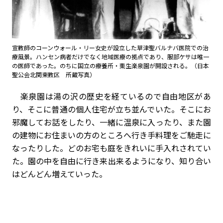
宣教師のコーンウォール・リー女史が設立した草津聖バルナバ医院での治
療風景。ハンセン病者だけでなく地域医療の拠点であり、服部ケサは唯一
の医師であった。のちに国立の療養所・栗生楽泉園が開設される。（日本
聖公会北関東教区 所蔵写真）
楽泉園は湯の沢の歴史を経ているので自由地区があ
り、そこに普通の個人住宅が立ち並んでいた。そこにお
邪魔してお話をしたり、一緒に温泉に入ったり、また園
の建物にお住まいの方のところへ行き手料理をご馳走に
なったりした。どのお宅も庭をきれいに手入れされてい
た。園の中を自由に行き来出来るようになり、知り合い
はどんどん増えていった。