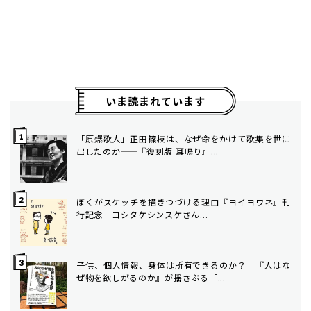
いま読まれています
「原爆歌人」正田篠枝は、なぜ命をかけて歌集を世に
出したのか——『復刻版 耳鳴り』...
ぼくがスケッチを描きつづける理由――『ヨイヨワネ』刊
行記念 ヨシタケシンスケさん...
子供、個人情報、身体は所有できるのか？ 『人はな
ぜ物を欲しがるのか』が揺さぶる「...