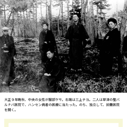
大正９年晩秋、中央の女性が服部ケサ。右端は三上チヨ。二人は草津の聖バ
ルナバ医院で、ハンセン病者の医療に当たった。のち、独立して、鈴蘭医院
を開く。