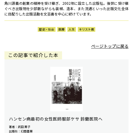
角川源義の創業の精神を受け継ぎ、2002年に設立した出版社。後世に受け継
ぐべき出版物を少部数ながらも装幀、造本、また流通といった出版文化全体
に目配りした出版活動を文芸書を中心に続けています。
歴史・社会
医療
人生
キリスト教
ページトップに戻る
この記事で紹介した本
ハンセン病最初の女性医師服部ケサ 鈴蘭医院へ
著者：武田 房子
出版社：幻戯書房