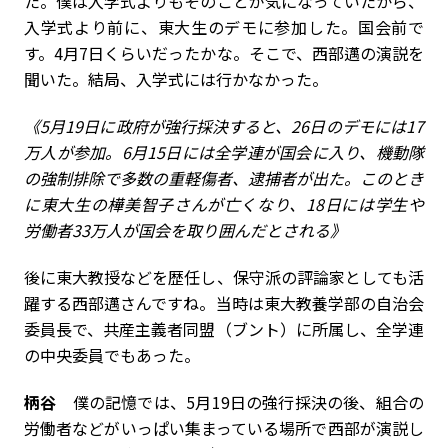
た。僕は入学式よりもそのことが気になっていたから、
入学式より前に、東大生のデモに参加した。国会前で
す。4月7日くらいだったかな。そこで、西部邁の演説を
聞いた。結局、入学式には行かなかった。
《5月19日に政府が強行採決すると、26日のデモには17
万人が参加。6月15日には全学連が国会に入り、機動隊
の強制排除で多数の重軽傷者、逮捕者が出た。このとき
に東大生の樺美智子さんが亡くなり、18日には学生や
労働者33万人が国会を取り囲んだとされる》
――後に東大教授などを歴任し、保守派の評論家としても活
躍する西部邁さんですね。当時は東大教養学部の自治会
委員長で、共産主義者同盟（ブント）に所属し、全学連
の中央委員でもあった。
柄谷
僕の記憶では、5月19日の強行採決の後、組合の
労働者などがいっぱい集まっている場所で西部が演説し