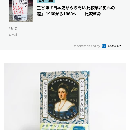
歴史・社会
三谷博『日本史からの問い 比較革命史への
道』 1968から1868へ──比較革命...
# 歴史
白水社
Recommended by