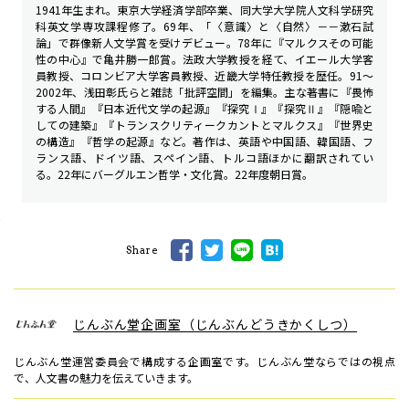
1941年生まれ。東京大学経済学部卒業、同大学大学院人文科学研究
科英文学専攻課程修了。69年、「〈意識〉と〈自然〉－－漱石試
論」で群像新人文学賞を受けデビュー。78年に『マルクスその可能
性の中心』で亀井勝一郎賞。法政大学教授を経て、イエール大学客
員教授、コロンビア大学客員教授、近畿大学特任教授を歴任。91～
2002年、浅田彰氏らと雑誌「批評空間」を編集。主な著書に『畏怖
する人間』『日本近代文学の起源』『探究Ⅰ』『探究Ⅱ』『隠喩と
しての建築』『トランスクリティーク――カントとマルクス』『世界史
の構造』『哲学の起源』など。著作は、英語や中国語、韓国語、フ
ランス語、ドイツ語、スペイン語、トルコ語ほかに翻訳されてい
る。22年にバーグルエン哲学・文化賞。22年度朝日賞。
Share
じんぶん堂企画室（じんぶんどうきかくしつ）
じんぶん堂運営委員会で構成する企画室です。じんぶん堂ならではの視点
で、人文書の魅力を伝えていきます。