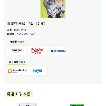
武蔵野 改版 （角川文庫）
著者：国木田独歩
出版社：ＫＡＤＯＫＡＷＡ
紙書籍で買う
電⼦書籍で買う
関連する本棚