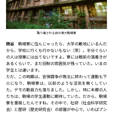
取り壊される前の東大駒場寮
柄谷
駒場寮に住んじゃったら、大学の敷地にいるんだ
から、学校に行くも行かないもない（笑）。半分ぐらい
の人は授業には出てないですよ。寮には戦前の落書きが
あるくらいで、まだ旧制の雰囲気が残っていた。いまの
学生とは違います。
ただ、この時期は、安保闘争が敗北に終わって運動も下
火になり、駒場寮は、以前のような活気を無くしてい
た。デモの動員力も落ちました。しかし、特に本郷の人
たちは、駒場の学生運動に期待していた。だから、駒場
寮を重視したんですね。その中で、社研（社会科学研究
会）と歴研（歴史研究会）の部屋が中心で、いわばブン