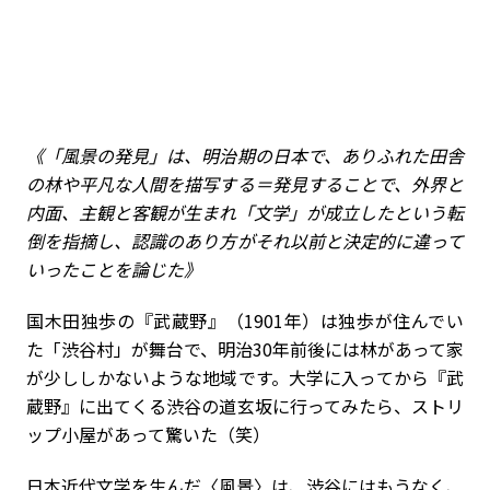
《「風景の発見」は、明治期の日本で、ありふれた田舎
の林や平凡な人間を描写する＝発見することで、外界と
内面、主観と客観が生まれ「文学」が成立したという転
倒を指摘し、認識のあり方がそれ以前と決定的に違って
いったことを論じた》
国木田独歩の『武蔵野』（1901年）は独歩が住んでい
た「渋谷村」が舞台で、明治30年前後には林があって家
が少ししかないような地域です。大学に入ってから『武
蔵野』に出てくる渋谷の道玄坂に行ってみたら、ストリ
ップ小屋があって驚いた（笑）
――日本近代文学を生んだ〈風景〉は、渋谷にはもうなく、