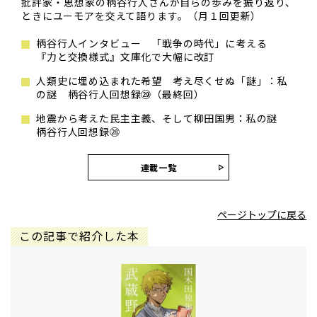
批評家・思想家の柄谷行人さんが自らの歩みを振り返り、
ときにユーモアを交えて語ります。（月１回更新）
柄谷行人インタビュー 「戦争の時代」に考える
『力と交換様式』文庫化で大幅に改訂
人類史に埋め込まれた希望 考え尽くせぬ「謎」：私
の謎 柄谷行人回想録㉙（最終回）
地震から考えた民主主義、そして柳田国男：私の謎
柄谷行人回想録㉘
連載一覧
ページトップに戻る
この記事で紹介した本