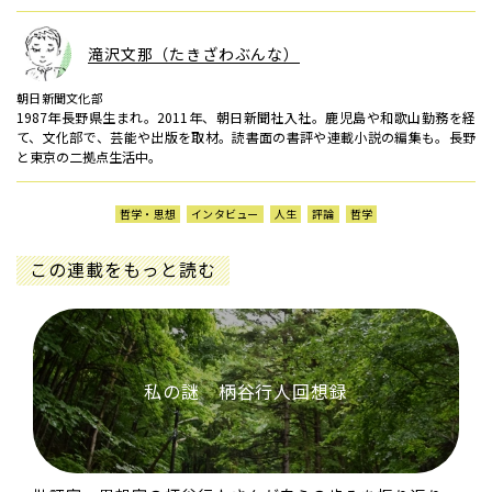
滝沢文那（たきざわぶんな）
朝日新聞文化部
1987年長野県生まれ。2011年、朝日新聞社入社。鹿児島や和歌山勤務を経
て、文化部で、芸能や出版を取材。読書面の書評や連載小説の編集も。長野
と東京の二拠点生活中。
哲学・思想
インタビュー
人生
評論
哲学
この連載をもっと読む
私の謎 柄谷行人回想録