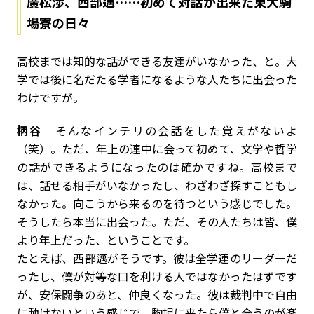
廣松渉、西部邁……初めて対話が出来た東大駒
場寮の日々
――高校までは知的な話ができる友達がいなかった、と。大
学では後に名だたる学者になるような人たちに出会った
わけですが。
柄谷
そんなインテリの会話をした覚えがないよ
（笑）。ただ、年上の連中に会って初めて、文学や哲学
の話ができるようになったのは確かですね。高校まで
は、話せる相手がいなかったし、わざわざ探すこともし
なかった。向こうから来るのを待つという感じでした。
そうしたら本当に出会った。ただ、その人たちは皆、僕
より年上だった、ということです。
たとえば、西部邁がそうです。彼は全学連のリーダーだ
ったし、僕が対等な口を利ける人ではなかったはずです
が、安保闘争のあと、仲良くなった。彼は裁判中で自由
に動けないという感じで、駒場に来たら僕と会うのが楽