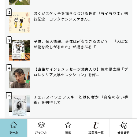
ぼくがスケッチを描きつづける理由――『ヨイヨワネ』刊
行記念 ヨシタケシンスケさん...
子供、個人情報、身体は所有できるのか？ 『人はな
ぜ物を欲しがるのか』が揺さぶる「...
【直筆サイン＆メッセージ葉書入り】荒木優太編『プ
ロレタリア文学セレクション』を好...
チェルヌイシェフスキーとは何者か――『宛名のない手
紙』を刊行して
ホーム
ジャンル
連載
Recommended by