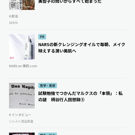
美智子の問いからすべて始まった
# 政治
白水社
PR
NARSの新クレンジングオイルで毎朝、メイク
映えする潤い美肌へ
NARS on 美的.com
哲学・思想
試験勉強でつかんだマルクスの「本領」：私
の謎 柄谷行人回想録⑤
# インタビュー
じんぶん堂企画室