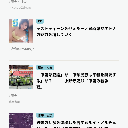
# 歴史・社会
じんぶん堂企画室
PR
ラストティーンを迎えた一ノ瀬瑠菜がオトナ
の魅力を増していく
小学館Gravidia.jp
歴史・社会
「中国脅威論」か「中華民族は平和を熱愛す
る」か？ ──小野寺史郎『中国の戦争
観』...
# 歴史
筑摩書房
哲学・思想
思想の瓦解を体現した哲学者――ルイ・アルチュ