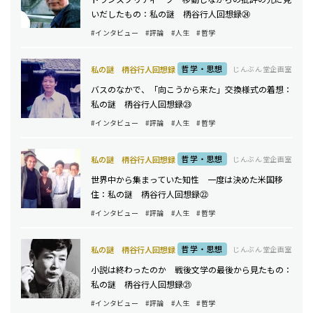
いだしたもの：私の謎 柄谷行人回想録㉔
#インタビュー
#評論
#人生
#哲学
哲学・思想
私の謎 柄谷行人回想録
じんぶん堂企画室
バスのなかで、「向こうから来た」交換様式の着想：
私の謎 柄谷行人回想録㉓
#インタビュー
#評論
#人生
#哲学
哲学・思想
私の謎 柄谷行人回想録
じんぶん堂企画室
世界中から集まっていた知性 一度は決めた米国移
住：私の謎 柄谷行人回想録㉒
#インタビュー
#評論
#人生
#哲学
哲学・思想
私の謎 柄谷行人回想録
じんぶん堂企画室
小説は終わったのか 戦後文学の最後から見たもの：
私の謎 柄谷行人回想録㉑
#インタビュー
#評論
#人生
#哲学