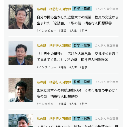
哲学・思想
私の謎 柄谷行人回想録
じんぶん堂企画室
自分の関心生かした近畿大での授業 教員の交流から
生まれた「必読書」：私の謎 柄谷行人回想録㉗
#インタビュー
#評論
#人生
#哲学
哲学・思想
私の謎 柄谷行人回想録
じんぶん堂企画室
『世界史の構造』 広げた大風呂敷 交換様式を通じ
て見えてくること：私の謎 柄谷行人回想録㉖
#インタビュー
#評論
#人生
#哲学
哲学・思想
私の謎 柄谷行人回想録
じんぶん堂企画室
国家と資本への対抗運動NAM その可能性の中心は：
私の謎 柄谷行人回想録㉕
#インタビュー
#評論
#人生
#哲学
哲学・思想
私の謎 柄谷行人回想録
じんぶん堂企画室
トランスクリティーク 移動しながらの批評の先に見