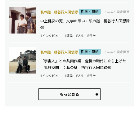
哲学・思想
私の謎 柄谷行人回想録
じんぶん堂企画室
中上健次の死、文学の弔い：私の謎 柄谷行人回想録
⑳
#インタビュー
#評論
#人生
#哲学
哲学・思想
私の謎 柄谷行人回想録
じんぶん堂企画室
「宇宙人」との共同作業 危機の時代に立ち上げた
「批評空間」：私の謎 柄谷行人回想録⑲
#インタビュー
#評論
#人生
#哲学
もっと見る