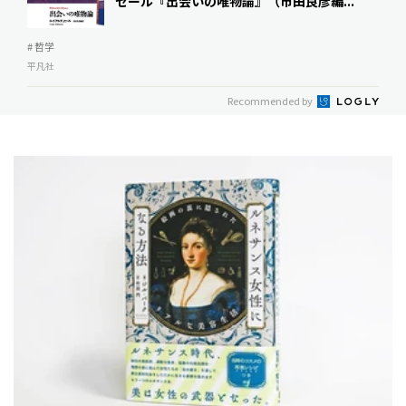
セール『出会いの唯物論』（市田良彦編...
# 哲学
平凡社
Recommended by