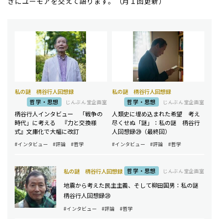
きにユーモアを交えて語ります。（月１回更新）
私の謎 柄谷行人回想録
私の謎 柄谷行人回想録
哲学・思想
哲学・思想
じんぶん堂企画室
じんぶん堂企画室
柄谷行人インタビュー 「戦争の
人類史に埋め込まれた希望 考え
時代」に考える 『力と交換様
尽くせぬ「謎」：私の謎 柄谷行
式』文庫化で大幅に改訂
人回想録㉙（最終回）
#インタビュー
#評論
#哲学
#インタビュー
#評論
#哲学
哲学・思想
私の謎 柄谷行人回想録
じんぶん堂企画室
地震から考えた民主主義、そして柳田国男：私の謎
柄谷行人回想録㉘
#インタビュー
#評論
#哲学