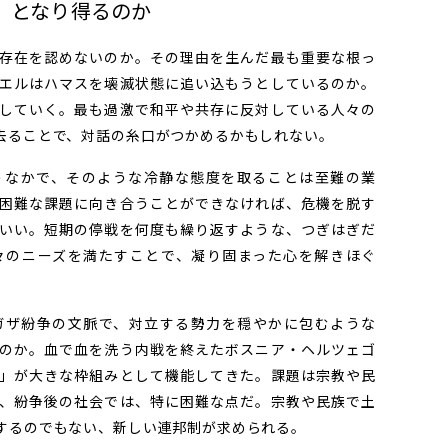
」となり得るのか
存在を認めないのか。その理由を生んだ最も重要な根っ
エルはハマスを壊滅状態に追い込もうとしているのか。
していく。最も過激で和平や共存に反対している人々の
去ることで、対話の糸口がつかめるかもしれない。
なかで、そのような冷静な態度を取ることは至難の業
困難な課題に向き合うことができなければ、危機を脱す
いい。短期の停戦を何度も繰り返すような、つぎはぎだ
々のニーズを満たすことで、凝り固まった心を解きほぐ
ザ紛争の文脈で、対立する勢力を穏やかに包むような
のか。血で血を洗う内戦を終えたボスニア・ヘルツェゴ
」が大きな枠組みとして機能してきた。課題は宗教や民
、紛争後の社会では、特に困難な点だ。宗教や民族で土
するのでもない、新しい連邦制が求められる。