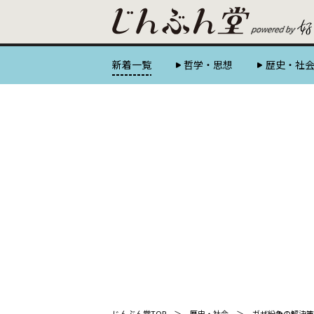
新着一覧
哲学・思想
歴史・社
じんぶん堂TOP
歴史・社会
ガザ紛争の解決策