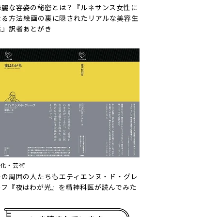
華麗な容姿の秘密とは？『ルネサンス女性に
なる方法――絵画の裏に隠されたリアルな美容生
活』訳者あとがき
文化・芸術
その周囲の人たちも――エティエンヌ・ド・グレ
ーフ『夜はわが光』を精神科医が読んでみた