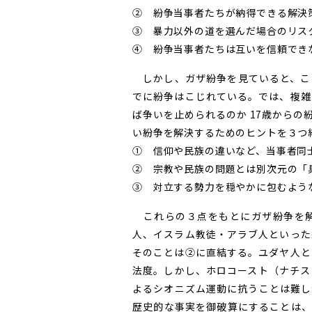
② 紛争当事者たちが納得できる解決
③ 暴力以外の道を選んだ場合のリス
④ 紛争当事者たちは互いを信頼でき
しかし、ガザ紛争を見ていると、こ
でに紛争はこじれている。では、複雑
ば争いを止められるのか 17歳から
い紛争を解決するためのヒントを３つ
① 信仰や民族の違いなど、当事者同
② 宗教や民族の問題とは別次元の「
③ 対立する勢力を穏やかに包むよう
これらの３点をもとにガザ紛争を解
人、イスラム教徒・アラブ人といった
そのことは②に直結する。ユダヤ人と
法度。しかし、ホロコースト（ナチス
よるシオニズム運動に抗うことは難し
歴史的な事実を御破算にすることは、