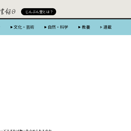
じんぶん堂 powered by 好書好日
じんぶん堂とは？
会
文化・芸術
自然・科学
教養
連載
―どうすれば争いを止められるのか