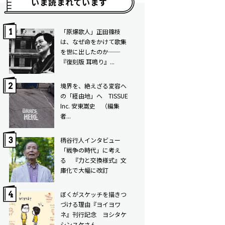
いま読まれています
「原爆歌人」正田篠枝
は、なぜ命をかけて歌集
を世に出したのか——
『復刻版 耳鳴り』...
境界を、絶えざる変容へ
の「経由地」へ TISSUE
Inc. 安東嵩史 （編集
者...
柄谷行人インタビュー
「戦争の時代」に考え
る 『力と交換様式』文
庫化で大幅に改訂
ぼくがスケッチを描きつ
づける理由――『ヨイヨワ
ネ』刊行記念 ヨシタケ
シンスケさん...