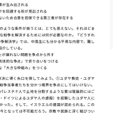
策が生み出される
クを回避する術が見出される
ないため合意を担保できる第三者が存在する
のような条件が揃うとは、とても思えない。それほどま
な紛争を解決するためには何が必要なのか。『どうすれ
の紛争解決学』では、中高生にも分かる平易な内容で、難し
紹介している。
士が譲れない問題を争点から外す
具体的な争点」で折り合いをつける
な「大きな枠組み」をつくる
決に導く糸口を探してみよう。①ユダヤ教徒・ユダヤ
紛争当事者たちを分かつ境界を争点にしてはいけない。
パレスチナ人で土地を分割するような案は理論的にはご
・ドイツによるユダヤ人の虐殺）を経験したユダヤ人に
かった。そして、イスラエルの建国が認められる。この
今となっては不可能だろう。宗教や民族と深く結びつい