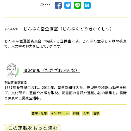
Share
じんぶん堂企画室（じんぶんどうきかくしつ）
じんぶん堂運営委員会で構成する企画室です。じんぶん堂ならではの視点
で、人文書の魅力を伝えていきます。
滝沢文那（たきざわぶんな）
朝日新聞文化部
1987年長野県生まれ。2011年、朝日新聞社入社。鹿児島や和歌山勤務を経
て、文化部で、芸能や出版を取材。読書面の書評や連載小説の編集も。長野
と東京の二拠点生活中。
哲学・思想
インタビュー
評論
人生
哲学
この連載をもっと読む