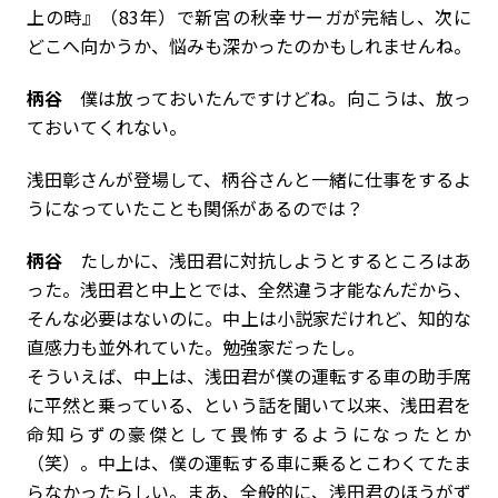
上の時』（83年）で新宮の秋幸サーガが完結し、次に
どこへ向かうか、悩みも深かったのかもしれませんね。
柄谷
僕は放っておいたんですけどね。向こうは、放っ
ておいてくれない。
――浅田彰さんが登場して、柄谷さんと一緒に仕事をするよ
うになっていたことも関係があるのでは？
柄谷
たしかに、浅田君に対抗しようとするところはあ
った。浅田君と中上とでは、全然違う才能なんだから、
そんな必要はないのに。中上は小説家だけれど、知的な
直感力も並外れていた。勉強家だったし。
そういえば、中上は、浅田君が僕の運転する車の助手席
に平然と乗っている、という話を聞いて以来、浅田君を
命知らずの豪傑として畏怖するようになったとか
（笑）。中上は、僕の運転する車に乗るとこわくてたま
らなかったらしい。まあ、全般的に、浅田君のほうがず