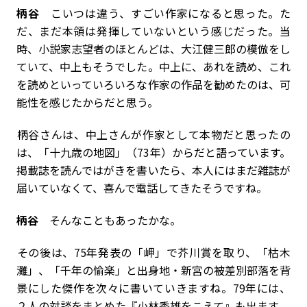
柄谷
こいつは違う、すごい作家になると思った。た
だ、まだ本領は発揮していないという感じだった。当
時、小説家志望者のほとんどは、大江健三郎の模倣をし
ていて、中上もそうでした。中上に、あれを読め、これ
を読めといっていろいろな作家の作品を勧めたのは、可
能性を感じたからだと思う。
――柄谷さんは、中上さんが作家として本物だと思ったの
は、「十九歳の地図」（73年）からだと語っています。
掲載誌を読んではがきを書いたら、本人にはまだ雑誌が
届いていなくて、喜んで電話してきたそうですね。
柄谷
そんなこともあったかな。
――その後は、75年発表の「岬」で芥川賞を取り、「枯木
灘」、「千年の愉楽」と出身地・新宮の被差別部落を背
景にした傑作を次々に書いていきますね。79年には、
２人の対談をまとめた『小林秀雄をこえて』も出ます。