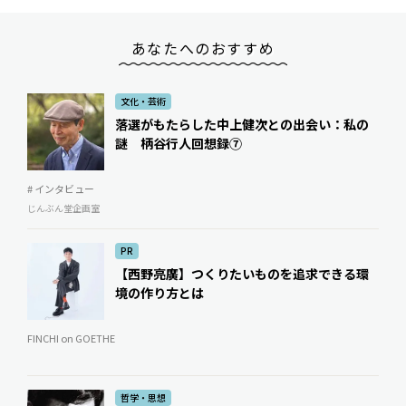
あなたへのおすすめ
文化・芸術
落選がもたらした中上健次との出会い：私の
謎 柄谷行人回想録⑦
# インタビュー
じんぶん堂企画室
PR
【西野亮廣】つくりたいものを追求できる環
境の作り方とは
FINCHI on GOETHE
哲学・思想