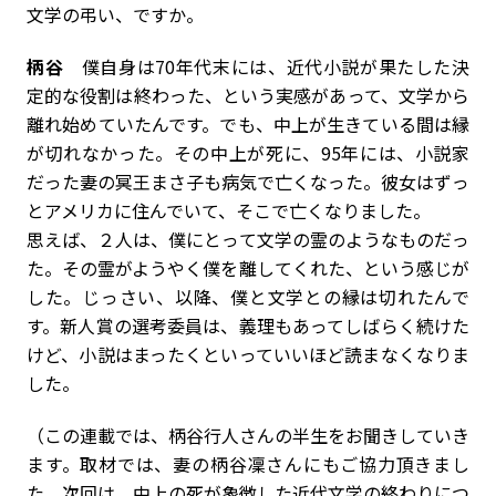
――文学の弔い、ですか。
柄谷
僕自身は70年代末には、近代小説が果たした決
定的な役割は終わった、という実感があって、文学から
離れ始めていたんです。でも、中上が生きている間は縁
が切れなかった。その中上が死に、95年には、小説家
だった妻の冥王まさ子も病気で亡くなった。彼女はずっ
とアメリカに住んでいて、そこで亡くなりました。
思えば、２人は、僕にとって文学の霊のようなものだっ
た。その霊がようやく僕を離してくれた、という感じが
した。じっさい、以降、僕と文学との縁は切れたんで
す。新人賞の選考委員は、義理もあってしばらく続けた
けど、小説はまったくといっていいほど読まなくなりま
した。
（この連載では、柄谷行人さんの半生をお聞きしていき
ます。取材では、妻の柄谷凜さんにもご協力頂きまし
た。次回は、中上の死が象徴した近代文学の終わりにつ