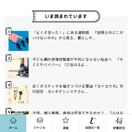
いま読まれています
「よくぞ言った！」にある違和感 『従順さのどこが
いけないのか』から見る、暮らしや...
子ども期の逆境体験者が不利にならない社会へ ――『Ａ
ＣＥサバイバー』（三谷はるよ...
ぼくがスケッチを描きつづける理由――『ヨイヨワネ』刊
行記念 ヨシタケシンスケさん...
子供、個人情報、身体は所有できるのか？ 『人はな
ホーム
ジャンル
連載
ぜ物を欲しがるのか』が揺さぶる「...