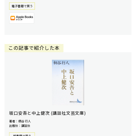
電⼦書籍で買う
この記事で紹介した本
坂口安吾と中上健次 (講談社文芸文庫)
著者：柄谷 行人
出版社：講談社
紙書籍で買う