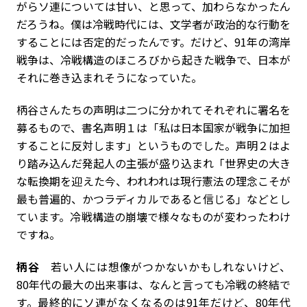
がらソ連については甘い、と思って、加わらなかったん
だろうね。僕は冷戦時代には、文学者が政治的な行動を
することには否定的だったんです。だけど、91年の湾岸
戦争は、冷戦構造のほころびから起きた戦争で、日本が
それに巻き込まれそうになっていた。
――柄谷さんたちの声明は二つに分かれてそれぞれに署名を
募るもので、書名声明１は「私は日本国家が戦争に加担
することに反対します」というものでした。声明２はよ
り踏み込んだ発起人の主張が盛り込まれ「世界史の大き
な転換期を迎えた今、われわれは現行憲法の理念こそが
最も普遍的、かつラディカルであると信じる」などとし
ています。冷戦構造の崩壊で様々なものが変わったわけ
ですね。
柄谷
若い人には想像がつかないかもしれないけど、
80年代の最大の出来事は、なんと言っても冷戦の終結で
す。最終的にソ連がなくなるのは91年だけど、80年代