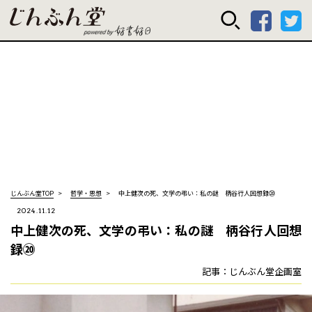
じんぶん堂 powered
じんぶん堂TOP
哲学・思想
中上健次の死、文学の弔い：私の謎 柄谷行人回想録⑳
2024.11.12
中上健次の死、文学の弔い：私の謎 柄谷行人回想
録⑳
記事：じんぶん堂企画室