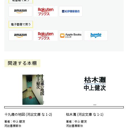
電⼦書籍で買う
関連する本棚
十九歳の地図 (河出文庫 な 1-2)
枯木灘 (河出文庫 な 1-1)
著者：中上 健次
著者：中上 健次
河出書房新社
河出書房新社