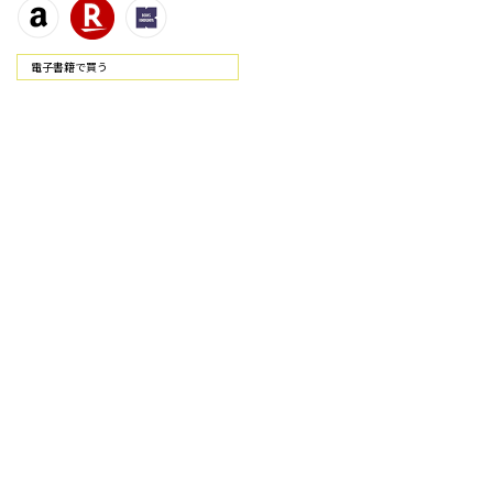
電⼦書籍で買う