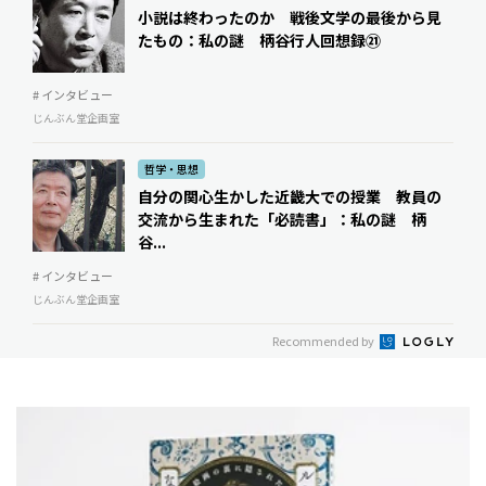
小説は終わったのか 戦後文学の最後から見
たもの：私の謎 柄谷行人回想録㉑
# インタビュー
じんぶん堂企画室
哲学・思想
自分の関心生かした近畿大での授業 教員の
交流から生まれた「必読書」：私の謎 柄
谷...
# インタビュー
じんぶん堂企画室
Recommended by