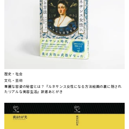
歴史・社会
文化・芸術
華麗な容姿の秘密とは？『ルネサンス女性になる方法――絵画の裏に隠され
たリアルな美容生活』訳者あとがき