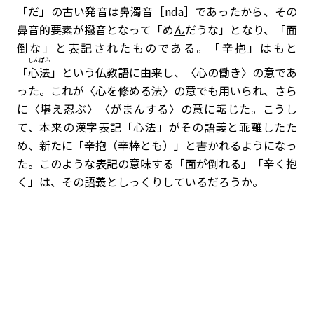
「だ」の古い発音は鼻濁音［nda］であったから、その
鼻音的要素が撥音となって「め
ん
だうな」となり、「面
倒な」と表記されたものである。「辛抱」はもと
しんぽふ
「
心法
」という仏教語に由来し、〈心の働き〉の意であ
った。これが〈心を修める法〉の意でも用いられ、さら
に〈堪え忍ぶ〉〈がまんする〉の意に転じた。こうし
て、本来の漢字表記「心法」がその語義と乖離したた
め、新たに「辛抱（辛棒とも）」と書かれるようになっ
た。このような表記の意味する「面が倒れる」「辛く抱
く」は、その語義としっくりしているだろうか。