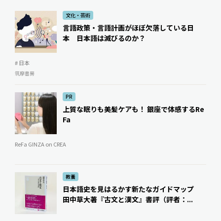
文化・芸術
言語政策・言語計画がほぼ欠落している日
本 日本語は滅びるのか？
# 日本
筑摩書房
PR
上質な眠りも美髪ケアも！ 銀座で体感するRe
Fa
ReFa GINZA on CREA
教養
日本語史を見はるかす新たなガイドマップ ――
田中草大著『古文と漢文』書評（評者：...