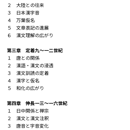
２ 大陸との往来
３ 日本漢字音
４ 万葉仮名
５ 文章表記の進展
６ 漢文理解の広がり
第三章 定着――九～一二世紀
１ 唐との関係
２ 漢語・漢文の浸透
３ 漢文訓読の定着
４ 漢字と仮名
５ 和化の広がり
第四章 伸長――一三～一六世紀
１ 日中関係と禅宗
２ 漢文と漢文注釈
３ 唐音と字音変化