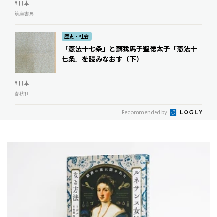
# 日本
筑摩書房
歴史・社会
「憲法十七条」と蘇我馬子――聖徳太子「憲法十
七条」を読みなおす（下）
# 日本
春秋社
Recommended by