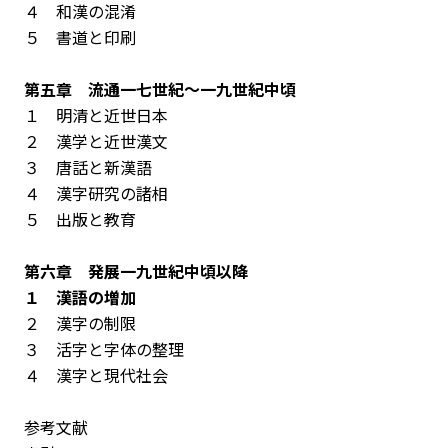
４ 和漢の混淆
５ 書道と印刷
第五章 流通――一七世紀～一九世紀中頃
１ 明清と近世日本
２ 漢学と近世漢文
３ 唐話と新漢語
４ 漢字研究の諸相
５ 出版と教育
第六章 発展――一九世紀中頃以降
１ 漢語の増加
２ 漢字の制限
３ 活字と字体の整理
４ 漢字と現代社会
参考文献