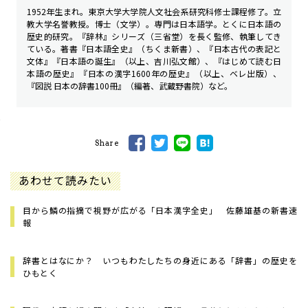
1952年生まれ。東京大学大学院人文社会系研究科修士課程修了。立
教大学名誉教授。博士（文学）。専門は日本語学。とくに日本語の
歴史的研究。『辞林』シリーズ（三省堂）を長く監修、執筆してき
ている。著書『日本語全史』（ちくま新書）、『日本古代の表記と
文体』『日本語の誕生』（以上、吉川弘文館）、『はじめて読む日
本語の歴史』『日本の漢字――1600年の歴史』（以上、ベレ出版）、
『図説 日本の辞書100冊』（編著、武蔵野書院）など。
Share
あわせて読みたい
目から鱗の指摘で視野が広がる「日本漢字全史」 佐藤雄基の新書速
報
辞書とはなにか？ いつもわたしたちの身近にある「辞書」の歴史を
ひもとく