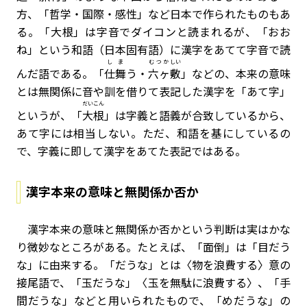
方、「哲学・国際・感性」など日本で作られたものもあ
る。「大根」は字音でダイコンと読まれるが、「おお
ね」という和語（日本固有語）に漢字をあてて字音で読
しま
むつか
しい
んだ語である。「
仕舞
う・
六ヶ
敷
」などの、本来の意味
とは無関係に音や訓を借りて表記した漢字を「あて字」
だいこん
というが、「
大根
」は字義と語義が合致しているから、
あて字には相当しない。ただ、和語を基にしているの
で、字義に即して漢字をあてた表記ではある。
漢字本来の意味と無関係か否か
漢字本来の意味と無関係か否かという判断は実はかな
り微妙なところがある。たとえば、「面倒」は「目だう
な」に由来する。「だうな」とは〈物を浪費する〉意の
接尾語で、「玉だうな」〈玉を無駄に浪費する〉、「手
間だうな」などと用いられたもので、「めだうな」の