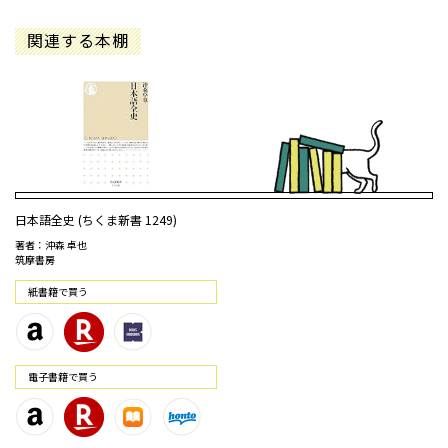
関連する本棚
日本語全史 (ちくま新書 1249)
著者：沖森 卓也
筑摩書房
紙書籍で買う
電⼦書籍で買う