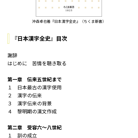
沖森卓也著『日本漢字全史』（ちくま新書）
『日本漢字全史』目次
謝辞
はじめに 苦情を聴き取る
第一章 伝来――五世紀まで
１ 日本最古の漢字使用
２ 漢字の伝来
３ 漢字伝来の背景
４ 黎明期の漢文作成
第二章 受容――六～八世紀
１ 訓の成立