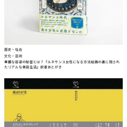
歴史・社会
文化・芸術
華麗な容姿の秘密とは？『ルネサンス女性になる方法――絵画の裏に隠され
たリアルな美容生活』訳者あとがき