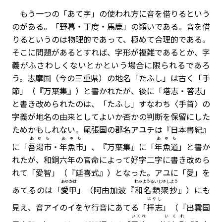
もう一つの「あて字」の使われ方に音を借りるという
のがある。「野暮・丁度・馬鹿」の類いである。音を借
りるというのは物理的であって、極めて合理的である。
そこに問題があるとすれば、字形が複雑であるとか、字
義がふさわしくないとかという場合に限られるであろ
う。志摩国（今の三重県）の地名「たふし」は古く「手
節」（『万葉集』）と書かれたが、後に「塔志・答志」
と書き改められたのは、「たふし」すなわち〈手首〉の
字義が地名の由来としてよいか否かの判断を保留にした
ためかもしれない。尾張国の郡名アユチは『日本書紀』
あゆち
あゆち
あゆち
に「
吾湯市
・
年魚市
」、『万葉集』に「
年魚道
」と書か
れたが、和銅六年の官命によって好字二字に書き改めら
れて「愛智」（『延喜式』）となった。アユに「愛」を
あゆかは
わみようるいじゆしよう
あてるのは「
愛甲
」（阿由加波『
和名類聚抄
』）にも
はやし
見え、音アイのイをヤ行音にあてる「
拝志
」（『出雲国
いくれ
いくれ