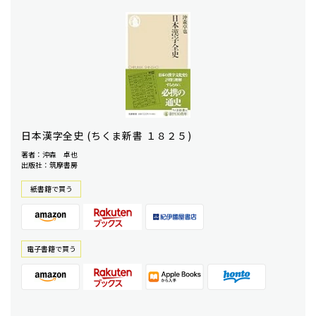
日本漢字全史 (ちくま新書 １８２５)
著者：沖森 卓也
出版社：筑摩書房
紙書籍で買う
電⼦書籍で買う