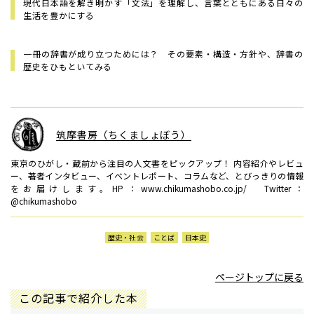
現代日本語を解き明かす「文法」を理解し、言葉とともにある日々の
生活を豊かにする
一冊の辞書が成り立つためには？ その要素・構造・方針や、辞書の
歴史をひもといてみる
筑摩書房（ちくましょぼう）
東京のひがし・蔵前から注目の人文書をピックアップ！ 内容紹介やレビュ
ー、著者インタビュー、イベントレポート、コラムなど、とびっきりの情報
をお届けします。HP：www.chikumashobo.co.jp/ Twitter：
@chikumashobo
歴史・社会
ことば
日本史
ページトップに戻る
この記事で紹介した本