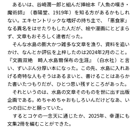
あるいは、谷崎潤一郎と組んだ挿絵本『人魚の嘆き・
魔術師』（春陽堂、1919年）を知る方があるかもしれ
ない。エキセントリックな嗜好の持ち主で、「悪食家」
なる異名をはせたりもした人だが、絵や漫画にとどまら
ず、文章もおそろしく達者だった。
そんな水島の膨大かつ雑多な文章を漁り、資料を追い
かけ、なんとか評伝を上梓したのは2024年2月のこと。
『文画双絶 畸人水島爾保布の生涯』（白水社）と言
い、ずいぶん分厚い本になった。この先、水島に入れあ
げる奇特な人もそうはあるまいと、書けることはあらか
た書いたつもりだが、ひとつ思い残すところがあった。
それというのは、水島の文章そのものを世に出す出版
企画である。めちゃめちゃおもしろいんだけどなあ、い
つの日にか――と願っていた。
するとコケの一念天に通じたか、
2025
年、幸運にも
文集
2
冊を編むことができた。