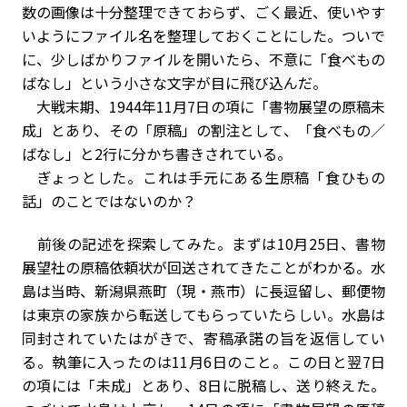
数の画像は十分整理できておらず、ごく最近、使いやす
いようにファイル名を整理しておくことにした。ついで
に、少しばかりファイルを開いたら、不意に「食べもの
ばなし」という小さな文字が目に飛び込んだ。
大戦末期、1944年11月7日の項に「書物展望の原稿未
成」とあり、その「原稿」の割注として、「食べもの／
ばなし」と2行に分かち書きされている。
ぎょっとした。これは手元にある生原稿「食ひもの
話」のことではないのか？
前後の記述を探索してみた。まずは10月25日、書物
展望社の原稿依頼状が回送されてきたことがわかる。水
島は当時、新潟県燕町（現・燕市）に長逗留し、郵便物
は東京の家族から転送してもらっていたらしい。水島は
同封されていたはがきで、寄稿承諾の旨を返信してい
る。執筆に入ったのは11月6日のこと。この日と翌7日
の項には「未成」とあり、8日に脱稿し、送り終えた。