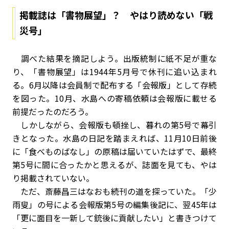
掲載誌は「書物展望」？ やはり読めない「戦
災号」
調べた結果を摘記しよう。出版統制に紙不足が重な
り、「書物展望」は1944年5月号で休刊に追い込まれ
る。6月以降は会員制で配布する「会報版」として存続
を図った。10月、水島への寄稿依頼は会報版に載せる
前提だったのだろう。
しかしながら、会報版も頓挫し、暮れの第5号で幕引
きとなった。水島の日記を踏まえれば、11月10日前後
に「食べものばなし」の原稿は届いていたはずで、最終
第5号に間に合ったかと思えるが、誌面を見ても、やは
り掲載されていない。
ただ、斎藤昌三はなおも続刊の道を探っていた。「少
雨叟」の号による会報版第5号の編集後記に、翌45年は
「更に面目を一新して銃後に貢献したい」と書きつけて