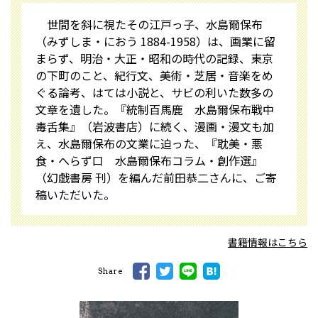
世間を斜に視たその江戸っ子、水島爾保布
（みずしま・におう 1884-1958）は、画業に留
まらず、明治・大正・昭和の時代の記録、東京
の下町のこと、紀行文、美術・芝居・音楽をめ
ぐる論考、はては小説と、サビの利いた数多の
文章を遺した。『統制百馬鹿 水島爾保布戦中
毒舌集』（岩波書店）に続く、漫画・漫文も加
え、水島爾保布の文業に迫った、『耽美・悪
食・へらず口 水島爾保布コラム・創作選』
（幻戯書房 刊）を編んだ前田恭二さんに、ご寄
稿いただいた。
書籍情報はこちら
Share