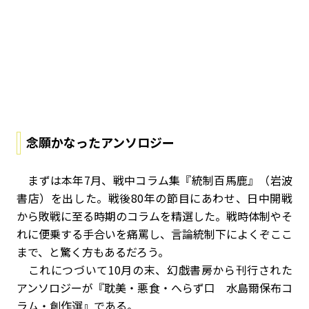
念願かなったアンソロジー
まずは本年7月、戦中コラム集『統制百馬鹿』（岩波
書店）を出した。戦後80年の節目にあわせ、日中開戦
から敗戦に至る時期のコラムを精選した。戦時体制やそ
れに便乗する手合いを痛罵し、言論統制下によくぞここ
まで、と驚く方もあるだろう。
これにつづいて10月の末、幻戯書房から刊行された
アンソロジーが『耽美・悪食・へらず口 水島爾保布コ
ラム・創作選』である。