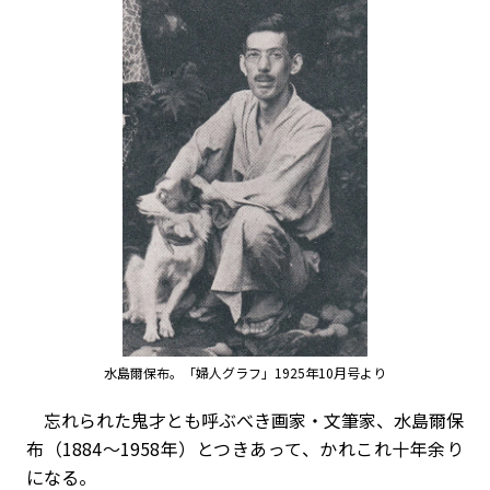
水島爾保布。「婦人グラフ」1925年10月号より
忘れられた鬼才とも呼ぶべき画家・文筆家、水島爾保
布（1884～1958年）とつきあって、かれこれ十年余り
になる。