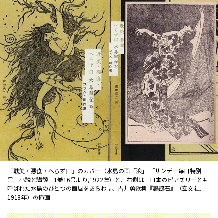
『耽美・悪食・へらず口』のカバー（水島の画「浪」 「サンデー毎日特別
号 小説と講談」1巻16号より,1922年）と、右側は、日本のピアズリーとも
呼ばれた水島のひとつの画風をあらわす、吉井勇歌集『鸚鵡石』（玄文社、
1918年）の挿画