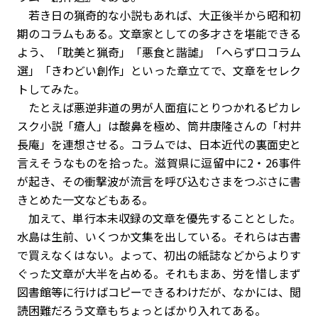
若き日の猟奇的な小説もあれば、大正後半から昭和初
期のコラムもある。文章家としての多才さを堪能できる
よう、「耽美と猟奇」「悪食と諧謔」「へらず口コラム
選」「きわどい創作」といった章立てで、文章をセレク
トしてみた。
たとえば悪逆非道の男が人面疽にとりつかれるピカレ
スク小説「瘡人」は酸鼻を極め、筒井康隆さんの「村井
長庵」を連想させる。コラムでは、日本近代の裏面史と
言えそうなものを拾った。滋賀県に逗留中に2・26事件
が起き、その衝撃波が流言を呼び込むさまをつぶさに書
きとめた一文などもある。
加えて、単行本未収録の文章を優先することとした。
水島は生前、いくつか文集を出している。それらは古書
で買えなくはない。よって、初出の紙誌などからよりす
ぐった文章が大半を占める。それもまあ、労を惜しまず
図書館等に行けばコピーできるわけだが、なかには、閲
読困難だろう文章もちょっとばかり入れてある。