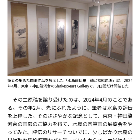
筆者の集めた肉筆作品を展示した「水島爾保布 軸と挿絵原画」展。2024
年4月、東京・神田駿河台のShakespeare Galleryで、3日間だけ開催した
その生原稿を譲り受けたのは、2024年4月のことであ
る。その年2月、先にふれたように、筆者は水島の評伝
を上梓した。そのささやかな記念として、東京・神田駿
河台の画廊のご協力を得て、水島の肉筆画の展覧会をや
ってみた。評伝のリサーチついでに、少しばかり水島の
掛け軸や挿絵原画なども買っていたからで、大半はたま