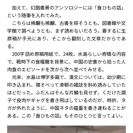
加えて、幻戯書房のアンソロジーには「食ひもの話」
という随筆を入れてみた。
こちらは稀覯も稀覯、古書を探そうとも、図書館や文
学館で調べようとも、まず読めないだろう。要するに生
原稿が手元にあり、そこから翻刻した文章だからであ
る。
200字詰め原稿用紙で、24枚。水島らしい奇矯な内容
で、戦時下の食糧難を背景に、中国の史書から拾った人
肉食のエピソードを次から次へ並べてみせる。
元来、水島は博学多識で、漢文については、幼少期に
叩き込まれ、寝そべって清朝の雑誌を斜め読みしていた
ほどだった。ふだんはそんな片鱗も見せず、くだけた調
子で皮肉やギャグを書き飛ばしているのだが、時折、タ
ガが外れたように、中国ネタの蘊蓄を書き連ねることが
ある。この「食ひもの話」もそのひとつと言ってよい。