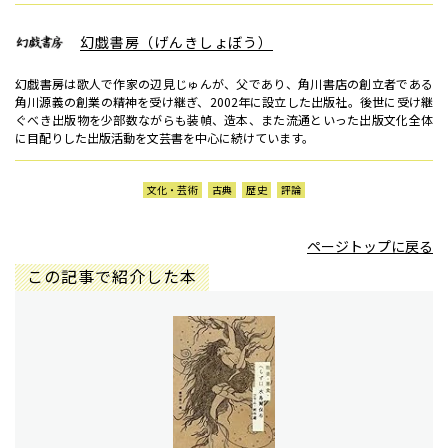
幻戯書房（げんきしょぼう）
幻戯書房は歌人で作家の辺見じゅんが、父であり、角川書店の創立者である
角川源義の創業の精神を受け継ぎ、2002年に設立した出版社。後世に受け継
ぐべき出版物を少部数ながらも装幀、造本、また流通といった出版文化全体
に目配りした出版活動を文芸書を中心に続けています。
文化・芸術
古典
歴史
評論
ページトップに戻る
この記事で紹介した本