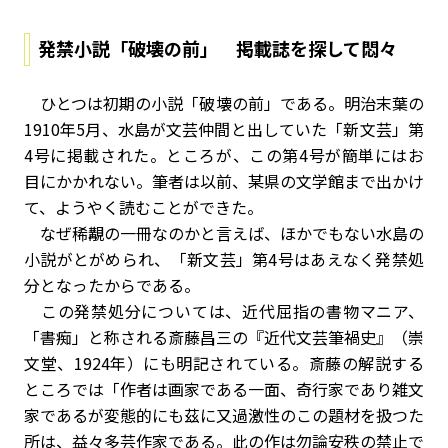
発禁小説「破壊の前」 掲載誌を探して悶々
ひとつは初期の小説「破壊の前」である。明治末葉の
1910年5月、水島が文芸仲間と出していた「新文芸」第
4号に掲載された。ところが、この第4号が簡単にはお
目にかかれない。筆者は以前、某県の文学館まで出かけ
て、ようやく読むことができた。
なぜ稀覯の一冊なのかと言えば、ほかでもない水島の
小説がとがめられ、「新文芸」第4号はあえなく発禁処
分となったからである。
この発禁処分については、近代屈指の書物マニア、
「書痴」と称される斎藤昌三の『近代文芸筆禍史』（崇
文堂、1924年）にも明記されている。斎藤の解説する
ところでは「作者は画家である一面、奇行家であり雑文
家であるが変態的にも茲に又過激性のこの題材を扱つた
所は、益々多芸作家である。此の作は勿論安秩の禁止で