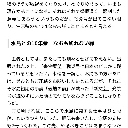
稿のほうが戦禍をくぐりぬけ、めぐりめぐって、いまも
現存することになる。それはそれで感慨深く、翻刻した
意義もあろうというものだが、戦災号が出てこない限
り、生原稿の初出はなお未詳にとどまるとも言える。
水島との10年余 なおも切れない縁
筆者としては、またしても悶々とせざるをえない。出
版された以上、「書物展望」戦災号は日本のどこかに残
っていると思いたい。本稿を一読し、お持ちの方があれ
ば、ぜひともご連絡をお願いしたいところだが、それこ
そ水島初期の小説「破壊の前」が載った「新文芸」発禁
号が読めずにいた頃のモヤモヤをひきずることになりそ
うだ。
打ち明ければ、ここらで水島に関する仕事はひと段
落、というつもりだった。評伝も書いたし、念願の文集
も2冊つくれた。この先、やるべきことはあまりないだ