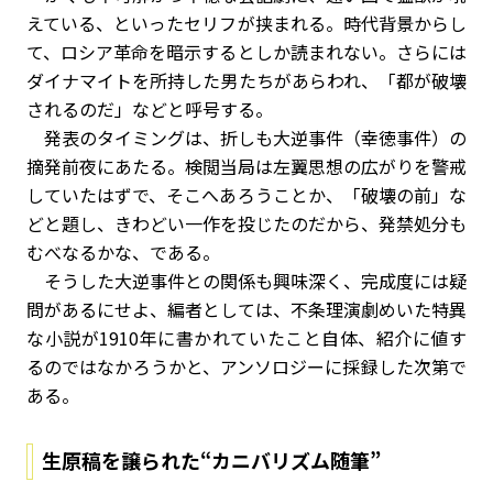
えている、といったセリフが挟まれる。時代背景からし
て、ロシア革命を暗示するとしか読まれない。さらには
ダイナマイトを所持した男たちがあらわれ、「都が破壊
されるのだ」などと呼号する。
発表のタイミングは、折しも大逆事件（幸徳事件）の
摘発前夜にあたる。検閲当局は左翼思想の広がりを警戒
していたはずで、そこへあろうことか、「破壊の前」な
どと題し、きわどい一作を投じたのだから、発禁処分も
むべなるかな、である。
そうした大逆事件との関係も興味深く、完成度には疑
問があるにせよ、編者としては、不条理演劇めいた特異
な小説が1910年に書かれていたこと自体、紹介に値す
るのではなかろうかと、アンソロジーに採録した次第で
ある。
生原稿を譲られた“カニバリズム随筆”