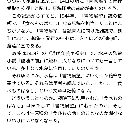
つづいて水島は上京し、14日の項に「書物展望の原稿
受取の挨拶」と記す。原稿拝受の連絡が来たのだろう。
この記述からすると、1944年、「書物展望」誌の依
頼で、「食べものばなし」なる原稿を執筆したことはま
ちがいない。「書物展望」は読書人に向けた雑誌で、創
刊は31年、編集・発行の中心は、さきほどの“書痴”、
斎藤昌三である。
斎藤は1924年の『近代文芸筆禍史』で、水島の発禁
小説「破壊の前」に触れ、人となりについても一言して
いる。多少なり水島に注目していたのだろう。
それゆえにか、水島は「書物展望」にいくつか随筆を
寄せている。それらは筆者も読んでいた。しかし、「食
べものばなし」という文章は記憶にない。
どういうことなのか。戦時下に執筆された「食べもの
ばなし」は果たして「書物展望」に載ったのか。そし
て、これは生原稿の「食ひもの話」のことなのか――調べな
いわけにいかなくなった。