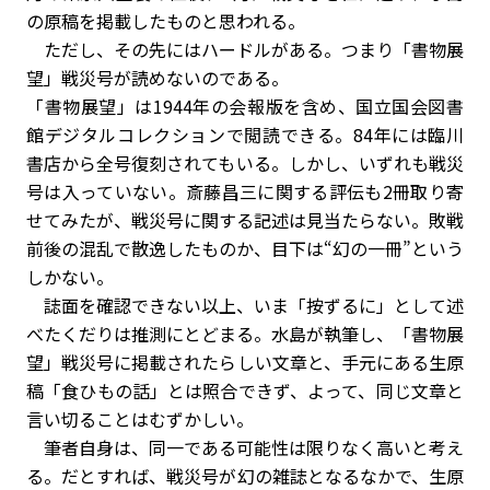
の原稿を掲載したものと思われる。
ただし、その先にはハードルがある。つまり「書物展
望」戦災号が読めないのである。
「書物展望」は1944年の会報版を含め、国立国会図書
館デジタルコレクションで閲読できる。84年には臨川
書店から全号復刻されてもいる。しかし、いずれも戦災
号は入っていない。斎藤昌三に関する評伝も2冊取り寄
せてみたが、戦災号に関する記述は見当たらない。敗戦
前後の混乱で散逸したものか、目下は“幻の一冊”という
しかない。
誌面を確認できない以上、いま「按ずるに」として述
べたくだりは推測にとどまる。水島が執筆し、「書物展
望」戦災号に掲載されたらしい文章と、手元にある生原
稿「食ひもの話」とは照合できず、よって、同じ文章と
言い切ることはむずかしい。
筆者自身は、同一である可能性は限りなく高いと考え
る。だとすれば、戦災号が幻の雑誌となるなかで、生原