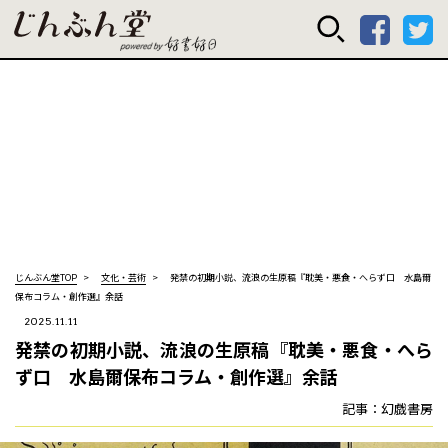
じんぶん堂 powered
じんぶん堂TOP
文化・芸術
発禁の初期小説、流浪の生原稿――『耽美・悪食・へらず口 水島爾
保布コラム・創作選』余話
2025.11.11
発禁の初期小説、流浪の生原稿――『耽美・悪食・へら
ず口 水島爾保布コラム・創作選』余話
記事：幻戯書房