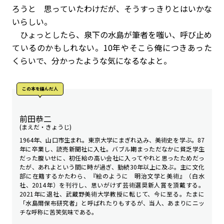
ろうと 思っていたわけだが、そうすっきりとはいかな
いらしい。
ひょっとしたら、泉下の水島が筆者を嗤い、呼び止め
ているのかもしれない。10年やそこら俺につきあった
くらいで、分かったような気になるなよと。
この本を編んだ人
前田恭二
(まえだ・きょうじ)
1964年、山口市生まれ。東京大学にまぎれ込み、美術史を学ぶ。87
年に卒業し、読売新聞社に入社。バブル期まっただなかに貧乏学生
だった腹いせに、初任給の高い会社に入ってやれと思ったためだっ
たが、あれよという間に時が過ぎ、勤続30年以上に及ぶ。主に文化
部に在籍するかたわら、『絵のように 明治文学と美術』（白水
社、2014年）を刊行し、思いがけず芸術選奨新人賞を頂戴する。
2021年に退社、武蔵野美術大学教授に転じて、今に至る。たまに
「水島爾保布研究者」と呼ばれたりもするが、当人、あまりにニッ
チな呼称に苦笑気味である。