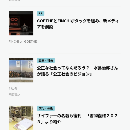
PR
GOETHEとFINCHIがタッグを組み、新メディ
アを創設
FINCHI on GOETHE
歴史・社会
公正な社会ってなんだろう？ 水島治郎さん
が語る『公正社会のビジョン』
# 社会
明石書店
文化・芸術
サイファーの名著も復刊 「書物復権２０２
３」より紹介