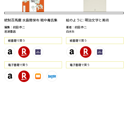
統制百馬鹿 水島爾保布 戦中毒舌集
絵のように: 明治文学と美術
編集：前田 恭二
著者：前田 恭二
岩波書店
白水社
紙書籍で買う
紙書籍で買う
電⼦書籍で買う
電⼦書籍で買う