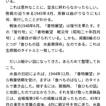
いる。
これは意外なことに、空言に終わらなかったらしい。
敗戦の迫り来る1945年4月、斎藤は曲がりなりにも1
号、発行したことがわかる。
戦後の1948年6月、「書物展望」は復刊を果たす。そ
の「復刊号」に「書物展望 戦災号（昭和二十年四月
号）」の要目が掲げられている。しかも、掲載8編のひ
とつが「食ひもの話 水島爾保布」なのである。これは
生原稿のタイトルと一致している。
だいぶ細かい話になってきた。あらためて整理してお
こう。
水島の日記によれば、1944年11月、「書物展望」か
ら執筆依頼を受け、まずは「食べものばなし」のタイト
ルで書き出した。按ずるには、脱稿時、「食ひもの話」
と改題したのではなかろうか。それを受け取った斎藤昌
三は、会報版第5号への掲載は見送ったものの、45年3
月の東京大空襲の直後、4月に戦災号を世に送り、水島