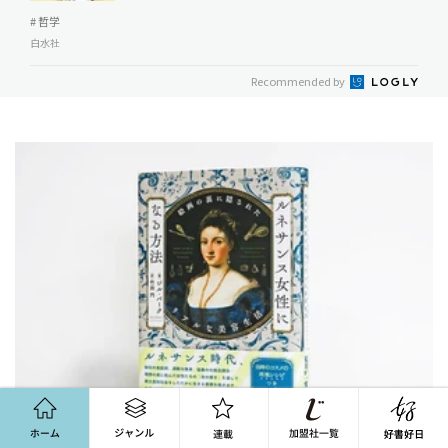
# 哲学
白水社
Recommended by
ホーム
ジャンル
連載