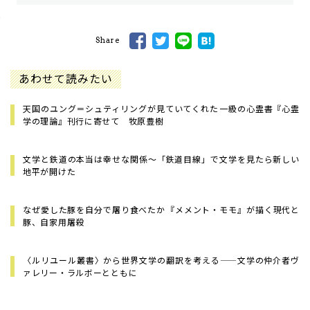
Share
あわせて読みたい
天国のユング＝シュティリングが見ていてくれた――一級の心霊書『心霊
学の理論』刊行に寄せて 牧原豊樹
文学と鉄道の本当は幸せな関係〜「鉄道目線」で文学を見たら新しい
地平が開けた
なぜ愛した豚を自分で屠り食べたか――『メメント・モモ』が描く現代と
豚、自家用屠殺
〈ルリユール叢書〉から世界文学の翻訳を考える——文学の仲介者ヴ
ァレリー・ラルボーとともに