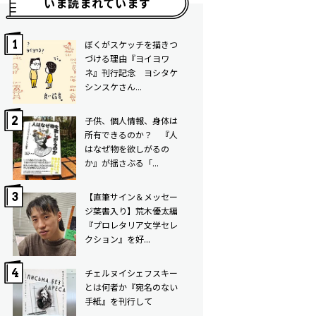
いま読まれています
ぼくがスケッチを描きつ
づける理由――『ヨイヨワ
ネ』刊行記念 ヨシタケ
シンスケさん...
子供、個人情報、身体は
所有できるのか？ 『人
はなぜ物を欲しがるの
か』が揺さぶる「...
【直筆サイン＆メッセー
ジ葉書入り】荒木優太編
『プロレタリア文学セレ
クション』を好...
チェルヌイシェフスキー
とは何者か――『宛名のない
手紙』を刊行して