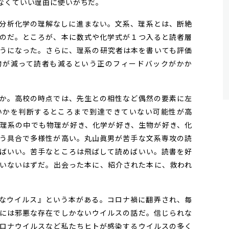
なくていい理由に使いがちだ。
分析化学の理解なしに進まない。文系、理系とは、断絶
のだ。ところが、本に数式や化学式が１つ入ると読者層
うになった。さらに、理系の研究者は本を書いても評価
物が減って読者も減るという正のフィードバックがかか
か。高校の時点では、先生との相性など偶然の要素に左
いかを判断するところまで到達できていない可能性が高
理系の中でも物理が好き、化学が好き、生物が好き、化
う具合で多様性が高い。丸山眞男が苦手な文系専攻の読
ばいい。苦手なところは飛ばして読めばいい。読書を好
いないはずだ。出会った本に、紹介された本に、救われ
なウイルス』という本がある。コロナ禍に翻弄され、毎
には邪悪な存在でしかないウイルスの話だ。信じられな
コロナウイルスなど私たちヒトが感染するウイルスの多く