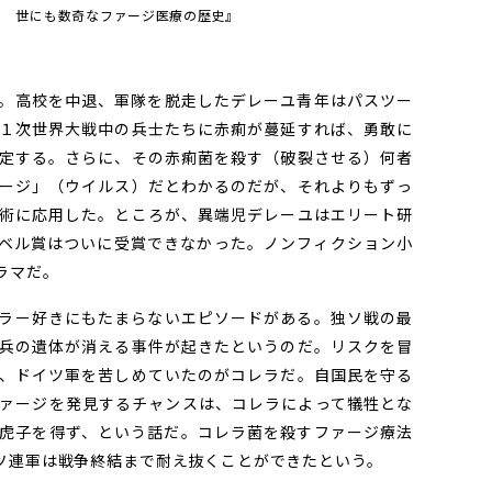
ス 世にも数奇なファージ医療の歴史』
。高校を中退、軍隊を脱走したデレーユ青年はパスツー
１次世界大戦中の兵士たちに赤痢が蔓延すれば、勇敢に
定する。さらに、その赤痢菌を殺す（破裂させる）何者
ージ」（ウイルス）だとわかるのだが、それよりもずっ
術に応用した。ところが、異端児デレーユはエリート研
ベル賞はついに受賞できなかった。ノンフィクション小
ラマだ。
ラー好きにもたまらないエピソードがある。独ソ戦の最
兵の遺体が消える事件が起きたというのだ。リスクを冒
、ドイツ軍を苦しめていたのがコレラだ。自国民を守る
ァージを発見するチャンスは、コレラによって犠牲とな
虎子を得ず、という話だ。コレラ菌を殺すファージ療法
ソ連軍は戦争終結まで耐え抜くことができたという。