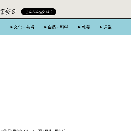
じんぶん堂 powered by 好書好日
じんぶん堂とは？
会
文化・芸術
自然・科学
教養
連載
ド⑦『善良なウイルス』（評・藤井一至さん）