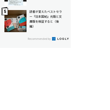
読者が変えたベストセラ
ー――『日本国紀』元版と文
庫版を検証すると（後
編）
Recommended by