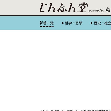
新着一覧
哲学・思想
歴史・社
じんぶん堂TOP
教養
文系のための科学本ガイ