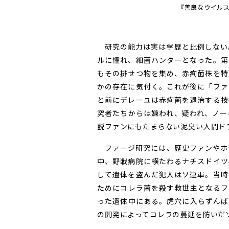
『善良なウイル
研究の能力は実は学歴と比例しない
ルに憧れ、細菌ハンターとなった。第
もその排せつ物を集め、赤痢菌株を特
かの存在に気付く。これが後に「ファ
と前にデレーユは赤痢菌を退治する技
究者たちからは嫌われ、疑われ、ノー
説ファンにもたまらない泥臭い人間ド
ファージ研究には、歴史ファンやホ
中、野戦病院に横たわるナチスドイツ
して遺体を盗んだ犯人はソ連軍。当時
ためにコレラ菌を殺す救世主となるフ
った遺体中にある。虎穴に入らずんば
の開発によってコレラの蔓延を防いだ