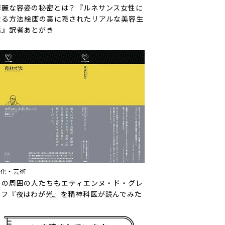
華麗な容姿の秘密とは？『ルネサンス女性に
なる方法――絵画の裏に隠されたリアルな美容生
活』訳者あとがき
文化・芸術
その周囲の人たちも――エティエンヌ・ド・グレ
ーフ『夜はわが光』を精神科医が読んでみた