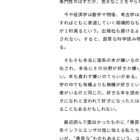
専門性のはずだが、苦手なことをやら
今や経済学は数学や物理、考古学は
すればともに衰退していく相補的なも
が１桁減るという。出版社も避けるよ
されない。すると、良質な科学読み
る。
そもそも本当に理系の本が嫌いなの
右され、本当にその分野が好きか嫌
い。本も食わず嫌いのてらいがある。
学の中でも有機よりも無機が好きとい
者がいるのと同じだ。好きな本を読め
きになれと言われて好きになった人は
ることもあるかもしれない。
最近読んで面白かったものに『善良
年インフルエンザの陰に怯える私たち
いが、“善良な”ものもあるという。