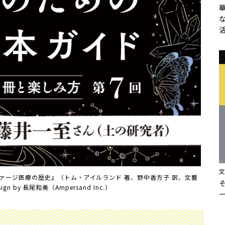
ファージ医療の歴史』（トム・アイルランド 著、野中香方子 訳、文藝
gn by 長尾和美（Ampersand Inc.）