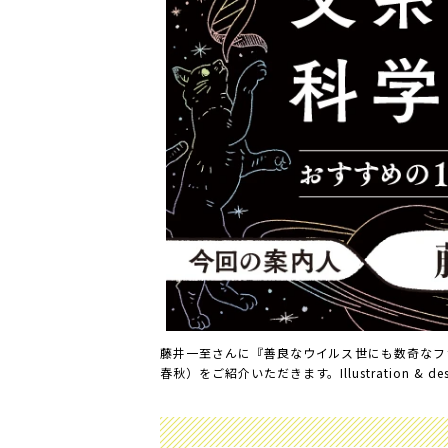
藤井一至さんに『善良なウイルス――世にも数奇な
春秋）をご紹介いただきます。Illustration & desi