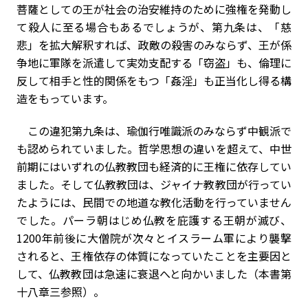
菩薩としての王が社会の治安維持のために強権を発動し
て殺人に至る場合もあるでしょうが、第九条は、「慈
悲」を拡大解釈すれば、政敵の殺害のみならず、王が係
争地に軍隊を派遣して実効支配する「窃盗」も、倫理に
反して相手と性的関係をもつ「姦淫」も正当化し得る構
造をもっています。
この違犯第九条は、瑜伽行唯識派のみならず中観派で
も認められていました。哲学思想の違いを超えて、中世
前期にはいずれの仏教教団も経済的に王権に依存してい
ました。そして仏教教団は、ジャイナ教教団が行ってい
たようには、民間での地道な教化活動を行っていません
でした。パーラ朝はじめ仏教を庇護する王朝が滅び、
1200年前後に大僧院が次々とイスラーム軍により襲撃
されると、王権依存の体質になっていたことを主要因と
して、仏教教団は急速に衰退へと向かいました（本書第
十八章三参照）。