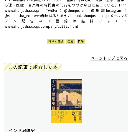
心理・医療・音楽等の専門書の刊行をつづけ今日に至っている。HP：
www.shunjusha.co.jp Twitter：@shunjusha 編集部Instagram：
@shunjusha_ed web春秋 はるとあき：haruaki.shunjusha.co.jp メールマガ
ジン配信中（登録は無料です）：
www.shunjusha.co.jp/company/cc1920.html
哲学・思想
仏教
哲学
ページトップに戻る
この記事で紹介した本
インド思想史 上