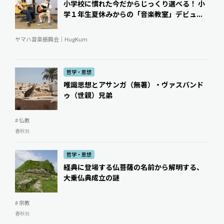
小学校に慣れた今だからじっくり選べる！ 小
学１年生夏休みからの「音楽教室」デビュ...
ヤマハ音楽振興会｜HugKum
哲学・思想
唯識思想とアサンガ（無著）・ヴァスバンド
ゥ（世親）兄弟
# 仏教
春秋社
哲学・思想
経典に登場する仏菩薩の名前から解明する、
大乗仏典成立の謎
# 宗教
春秋社