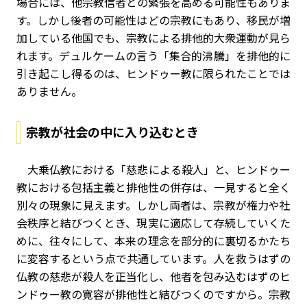
場合には、他宗教信者との緊張を高める可能性もありま
す。しかし後者の可能性はどの宗教にもあり、移民が増
加している他国でも、宗教による排他的大衆運動が見ら
れます。デュルケームの言う「集合的沸騰」を排他的に
引き起こし得るのは、ヒンドゥー教に限られたことでは
ありません。
宗教が社会の中に入り込むとき
大乗仏教における「慈悲による殺人」と、ヒンドゥー
教における包括主義と排他性の併存は、一見すると全く
別々の現象に見えます。しかし両者は、宗教が権力や社
会秩序と結びつくとき、現実に適応して存続していくた
めに、往々にして、本来の理念を部分的に裏切るかたち
に変容するという点で共通しています。人を救うはずの
仏教の慈悲が殺人を正当化し、他者を包み込むはずのヒ
ンドゥー教の寛容が排他性と結びつくのですから。宗教