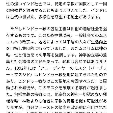
性の強いインド社会では、特定の宗教が国教として一国
の宗教界を独占することもありませんでした。インドに
は古代中世以来、多様性を尊重する風土があります。
ただしヒンドゥー教の包括主義は世俗の階層社会を温
存するものです。このため中世以来、一般社会でのムス
リムへの改宗は、地域によっては下層の人々が生活向上
を目指し集団的に行っていました。またムスリムは神の
唯一性と信徒間での平等を強調します。神学的立場の差
異と社会構造の問題もあって、融和は容易ではありませ
ん。1992年には「アヨーディヤーのモスク（バーブリ
ー・マスジド）はヒンドゥー教聖地に建てられたもので
あり、ヒンドゥー教徒はこの聖地を奪回すべきだ」と扇
動された暴徒が、このモスクを破壊する事件が起きまし
た。包括主義の宗教には、他宗教の神を一切認めない極
端な唯一神教よりも信者に宗教的寛容を促す可能性があ
りますが、自分ファーストの傾向を政治的に利用された