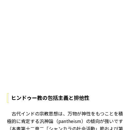
ヒンドゥー教の包括主義と排他性
古代インドの宗教思想は、万物が神性をもつことを積
極的に肯定する汎神論（pantheism）の傾向が強いです
（本書第十二章二「シャンカラの社会活動」節および第