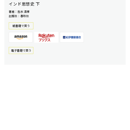
インド思想史 下
著者：吉水 清孝
出版社：春秋社
紙書籍で買う
電⼦書籍で買う