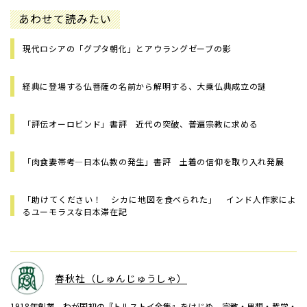
あわせて読みたい
現代ロシアの「グプタ朝化」とアウラングゼーブの影
経典に登場する仏菩薩の名前から解明する、大乗仏典成立の謎
「評伝オーロビンド」書評 近代の突破、普遍宗教に求める
「肉食妻帯考―日本仏教の発生」書評 土着の信仰を取り入れ発展
「助けてください！ シカに地図を食べられた」 インド人作家によ
るユーモラスな日本滞在記
春秋社（しゅんじゅうしゃ）
1918年創業。わが国初の『トルストイ全集』をはじめ、宗教・思想・哲学・