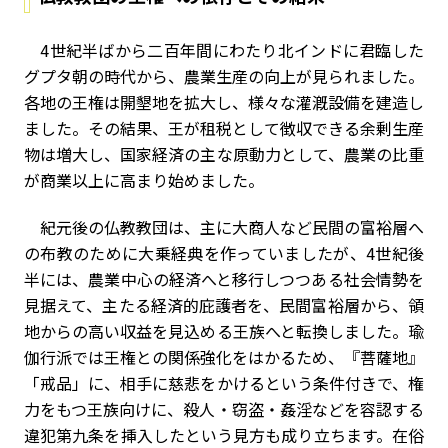
4世紀半ばから二百年間にわたり北インドに君臨した
グプタ朝の時代から、農業生産の向上が見られました。
各地の王権は開墾地を拡大し、様々な灌漑設備を建造し
ました。その結果、王が租税として徴収できる余剰生産
物は増大し、国家経済の主な原動力として、農業の比重
が商業以上に高まり始めました。
紀元後の仏教教団は、主に大商人など民間の富裕層へ
の布教のために大乗経典を作っていましたが、4世紀後
半には、農業中心の経済へと移行しつつある社会情勢を
見据えて、主たる経済的庇護者を、民間富裕層から、領
地からの高い収益を見込める王族へと転換しました。瑜
伽行派では王権との関係強化をはかるため、『菩薩地』
「戒品」に、相手に慈悲をかけるという条件付きで、権
力をもつ王族向けに、殺人・窃盗・姦淫などを容認する
違犯第九条を挿入したという見方も成り立ちます。在俗