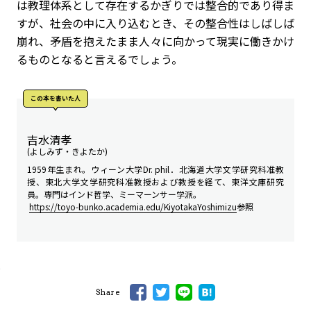
は教理体系として存在するかぎりでは整合的であり得ま
すが、社会の中に入り込むとき、その整合性はしばしば
崩れ、矛盾を抱えたまま人々に向かって現実に働きかけ
るものとなると言えるでしょう。
この本を書いた人
吉水清孝
(よしみず・きよたか)
1959年生まれ。ウィーン大学Dr. phil．北海道大学文学研究科准教
授、東北大学文学研究科准教授および教授を経て、東洋文庫研究
員。専門はインド哲学、ミーマーンサー学派。
https://toyo-bunko.academia.edu/KiyotakaYoshimizu
参照
Share