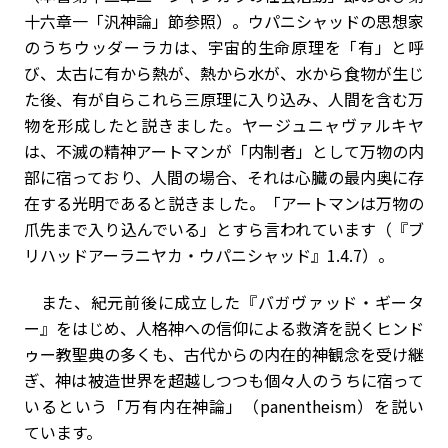
十六章一「汎神論」節参照）。ウパニシャッドの思想家
のうちウッダーラカは、宇宙的生命原理を「有」と呼
び、太古に有から熱が、熱から水が、水から食物が生じ
た後、有が自らこれら三原理に入り込み、人間を含む万
物を形成したと説きました。ヤージュニャヴァルキヤ
は、不滅の精神アートマンが「内制者」として万物の内
部に宿っており、人間の場合、それは心臓の最内奥に存
在する光明であると説きました。「アートマンは万物の
爪先まで入り込んでいる」とすら言われています（『ブ
リハッドアーラニヤカ・ウパニシャッド』1.4.7）。
また、紀元前後に成立した『バガヴァッド・ギータ
ー』をはじめ、人格神への信仰による救済を説くヒンド
ゥー教聖典の多くも、古代からの内在的神観念を受け継
ぎ、神は被造世界を超越しつつも個々人のうちに宿って
いるという「万有内在神論」（panentheism）を説い
ています。