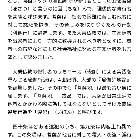
とし、開祖ブッダの前世譚での修行者としての姿を菩薩
（ぼさつ）と言うのに因（ちな）んで、理想的な修行者
を菩薩と呼びます。菩薩は、社会で困難に苦しむ他者に
対して慈悲を抱き、その苦しみを取り除くための行動
（利他行）に邁進します。また大乗仏教では、在家信者
を出家者により一方的に教導されるべき者とせずに、貧
者への布施などにより社会福祉に努める在家信者をも菩
薩として認めました。
大乗仏教の修行者のうちヨーガ（瑜伽）による実践を
重んじる瑜伽行派は、4世紀頃、大部の『瑜伽師地論』
を編纂しました。その中でも『菩薩地』は最も古い層に
属します。『菩薩地』「戒品」では、菩薩が日常生活で
他者とかかわる際に為してはならないとして挙げた戒律
違反行為を「違犯」（いぼん）と呼びます。
四十条ほどある違犯のうち、第九条は内容上特異で
す。この条項は、菩薩が他者に対して殺人・窃盗・淫行