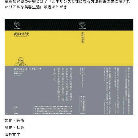
華麗な容姿の秘密とは？『ルネサンス女性になる方法――絵画の裏に隠され
たリアルな美容生活』訳者あとがき
文化・芸術
歴史・社会
海外文学