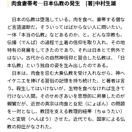
肉食妻帯考―日本仏教の発生 [著]中村生雄
日本の仏教は堕落している。肉を食べ、妻帯する僧な
ど言語道断だ。そういってはばからない人に問いたい。
一体「本当の仏教」などあるのか、と。どんな宗教も、
伝播（でんぱ）の過程で土着の信仰を取り入れ、その地
特有の発展をしてきたのであり、それは日本とて例外で
はない。古代からの自然神信仰と習合した仏教は、「日
本仏教」という独自の姿を生み出したのである。
日本は、肉食を忌む大乗仏教を受け入れながら、神へ
イケニエを捧げる習俗の記憶を持ち続けた、と著者は言
う。殺生してはいけないが、生物を食べなければ生きて
行けない人間。そのせめぎあいを思想的に昇華したのが
親鸞だが、近世の真宗は肉食と女犯（にょぼん）の問題
を一対となし、教団を支える教理的紐帯（ちゅうたい）
へと変貌（へんぼう）させた。近代でも、国家による仏
教の抑圧がなされた。