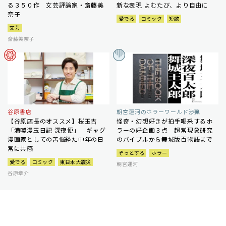
る３５０作 文芸評論家・斎藤美
新な表現 よむたび、より自由に
奈子
愛でる
コミック
短歌
文芸
斎藤美奈子
谷原書店
朝宮運河のホラーワールド渉猟
【谷原店長のオススメ】桜玉吉
怪奇・幻想好きが拍手喝采するホ
「満喫漫玉日記 深夜便」 ギャグ
ラーの好企画３点 超常現象研究
漫画家としての苦悩経た中年の日
のバイブルから舞城版百物語まで
常に共感
ぞっとする
ホラー
愛でる
コミック
東日本大震災
朝宮運河
谷原章介