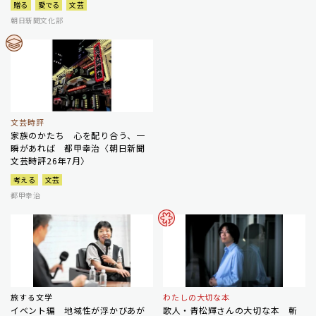
贈る
愛でる
文芸
朝日新聞文化部
文芸時評
家族のかたち 心を配り合う、一
瞬があれば 都甲幸治〈朝日新聞
文芸時評26年7月〉
考える
文芸
都甲幸治
旅する文学
わたしの大切な本
イベント編 地域性が浮かびあが
歌人・青松輝さんの大切な本 斬