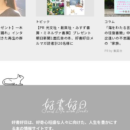
トピック
コラム
レゼント】一木
【PR 光文社・創英社・みすず書
「海をわたる
で踊れ」インタ
房・ミネルヴァ書房】プレゼント
の往復書簡」
起きた再生の群
朝日新聞1面広告の本、好書好日メ
出逢いの不思
ルマガ読者計20名様に
の〝家族〟
PR by 集英社
好書好日は、好奇心旺盛な人々に向けた、人生を豊かにす
る本の情報サイトです。