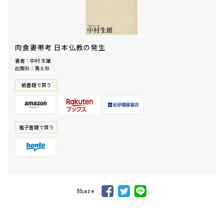
肉食妻帯考 日本仏教の発生
著者：中村 生雄
出版社：青土社
紙書籍で買う
電⼦書籍で買う
Share