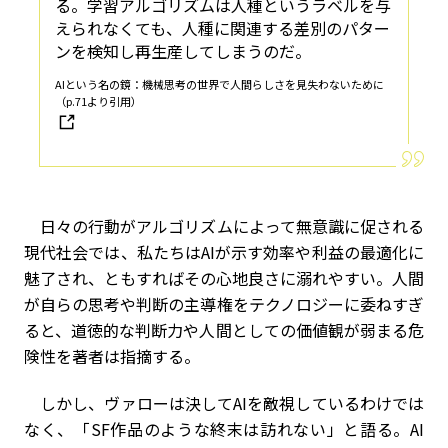
る。学習アルゴリズムは人種というラベルを与
えられなくても、人種に関連する差別のパター
ンを検知し再生産してしまうのだ。
AIという名の鏡：機械思考の世界で人間らしさを見失わないために
（p.71より引用）
日々の行動がアルゴリズムによって無意識に促される
現代社会では、私たちはAIが示す効率や利益の最適化に
魅了され、ともすればその心地良さに溺れやすい。人間
が自らの思考や判断の主導権をテクノロジーに委ねすぎ
ると、道徳的な判断力や人間としての価値観が弱まる危
険性を著者は指摘する。
しかし、ヴァローは決してAIを敵視しているわけでは
なく、「SF作品のような終末は訪れない」と語る。AI