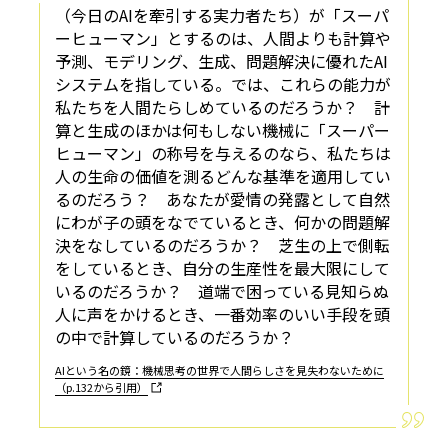
（今日のAIを牽引する実力者たち）が「スーパ
ーヒューマン」とするのは、人間よりも計算や
予測、モデリング、生成、問題解決に優れたAI
システムを指している。では、これらの能力が
私たちを人間たらしめているのだろうか？ 計
算と生成のほかは何もしない機械に「スーパー
ヒューマン」の称号を与えるのなら、私たちは
人の生命の価値を測るどんな基準を適用してい
るのだろう？ あなたが愛情の発露として自然
にわが子の頭をなでているとき、何かの問題解
決をなしているのだろうか？ 芝生の上で側転
をしているとき、自分の生産性を最大限にして
いるのだろうか？ 道端で困っている見知らぬ
人に声をかけるとき、一番効率のいい手段を頭
の中で計算しているのだろうか？
AIという名の鏡：機械思考の世界で人間らしさを見失わないために
（p.132から引用）