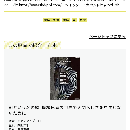
ページは https://www.tkd-pbl.com/ ツイッターアカウントは @tkd_pbl
哲学・思想
哲学
AI
教育
ページトップに戻る
この記事で紹介した本
AIという名の鏡: 機械思考の世界で人間らしさを見失わな
いために
著者：シャノン・ヴァロー
監訳：西田洋平
訳者：石垣賀子