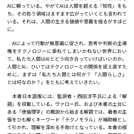
AIに頼っている。やがてAIは人間を超える「知性」をも
ち、その担う領域はますます広がっていくとも言われて
いる。それは、人間の生きる価値や意義を揺るがすほど
に。
AIによって行動が無意識に促され、思考や判断の主導
権をテクノロジーに委ねてしまいかねない世界におい
て、私たち人間はAIとどう向き合っていけばいいのか。
人間とAI、ひいてはテクノロジーとの関係を捉え直すた
めに、まずは「私たち人間とは何か？ 『人間らしさ』
とは何なのか？」をともに考えていきたい。
本書日本語版には、監訳者・西田洋平氏による「解
題」を収載している。ヴァロー氏、および本書の土台に
ある「徳倫理学」の概説から始まる解題では、著者の主
張をひも解くキーワード「テクノモラル」が補助線とし
て引かれ、理解を深める手助けとなっている。本書の根