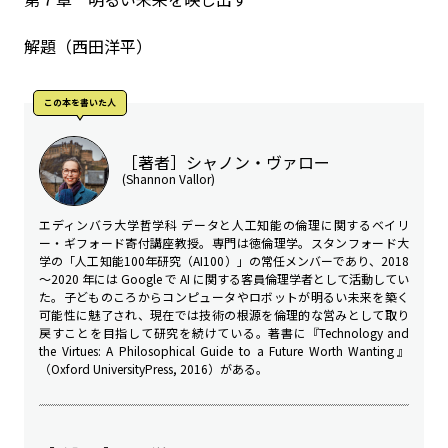
解題（西田洋平）
この本を書いた人
［著者］シャノン・ヴァロー
(Shannon Vallor)
エディンバラ大学哲学科 データと人工知能の倫理に関するベイリ
ー・ギフォード寄付講座教授。専門は徳倫理学。スタンフォード大
学の「人工知能100年研究（AI100）」の常任メンバーであり、2018
～2020 年には Google で AI に関する客員倫理学者として活動してい
た。子どものころからコンピュータやロボットが明るい未来を築く
可能性に魅了され、現在では技術の根源を倫理的な営みとして取り
戻すことを目指して研究を続けている。著書に『Technology and
the Virtues: A Philosophical Guide to a Future Worth Wanting』
（Oxford UniversityPress, 2016）がある。