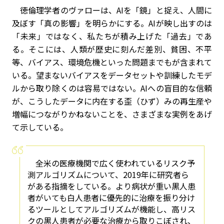
徳倫理学者のヴァローは、
AI
を「鏡」と捉え、人間に
及ぼす「真の影響」を明らかにする。
AI
が映し出すのは
「未来」ではなく、私たちが積み上げた「過去」であ
る。そこには、人類が歴史に刻んだ差別、貧困、不平
等、バイアス、環境危機といった問題までもが含まれて
いる。望まないバイアスをデータセットや訓練したモデ
ルから取り除くのは容易ではない。
AI
への盲目的な信頼
が、こうしたデータに内在する歪（ひず）みの再生産や
増幅につながりかねないことを、さまざまな実例をあげ
て示している。
全米の医療機関で広く使われているリスク予
測アルゴリズムについて、2019年に研究者ら
がある指摘をしている。より病状が重い黒人患
者がいても白人患者に優先的に治療を振り分け
るツールとしてアルゴリズムが機能し、高リス
クの黒人患者が必要な治療から取りこぼされ、