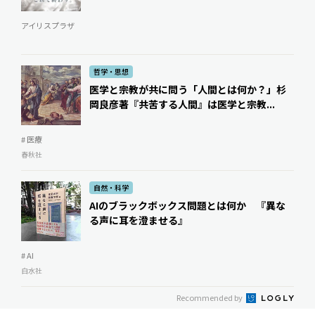
アイリスプラザ
哲学・思想
医学と宗教が共に問う「人間とは何か？」――杉
岡良彦著『共苦する人間』は医学と宗教...
# 医療
春秋社
自然・科学
AIのブラックボックス問題とは何か 『異な
る声に耳を澄ませる』
# AI
白水社
Recommended by