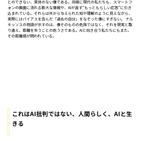
とのできない、実体のない像である。同様に現代の私たちも、スマートフ
ォンの画面に流れる膨大な情報や、AIが返す“もっともらしい応答”に引き
込まれている。それらは外から与えられた知や理解のように見えながら、
実際にはバイアスを含んだ「過去の自分」をなぞった像にすぎない。 ナル
キッソスの物語が示すのは、像そのものの危険ではなく、それを現実と取
り違え、距離を失うことの危うさである。AIと向き合う私たちにもまた、
その距離感が問われている。
これは
AI
批判ではない、人間らしく、
AI
と生
きる