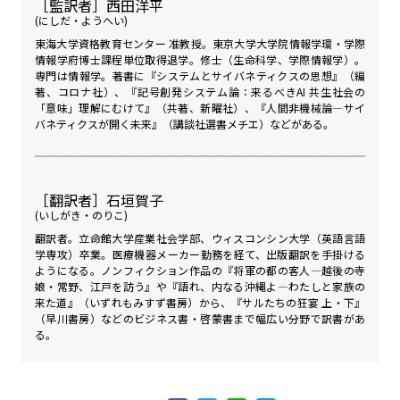
［監訳者］西田洋平
(にしだ・ようへい)
東海大学資格教育センター 准教授。東京大学大学院情報学環・学際
情報学府博士課程単位取得退学。修士（生命科学、学際情報学）。
専門は情報学。著書に『システムとサイバネティクスの思想』（編
著、コロナ社）、『記号創発システム論：来るべきAI 共生社会の
「意味」理解にむけて』（共著、新曜社）、『人間非機械論―サイ
バネティクスが開く未来』（講談社選書メチエ）などがある。
［翻訳者］石垣賀子
(いしがき・のりこ)
翻訳者。立命館大学産業社会学部、ウィスコンシン大学（英語言語
学専攻）卒業。医療機器メーカー勤務を経て、出版翻訳を手掛ける
ようになる。ノンフィクション作品の『将軍の都の客人―越後の寺
娘・常野、江戸を訪う』や『語れ、内なる沖縄よ―わたしと家族の
来た道』（いずれもみすず書房）から、『サルたちの狂宴 上・下』
（早川書房）などのビジネス書・啓蒙書まで幅広い分野で訳書があ
る。