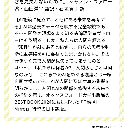
さを見失わないために』 シャノン・ヴァロー
著・西田洋平 監訳・石垣賀子 訳
【AIを鏡に見立て、ともにある未来を再考す
る】AIは過去のデータを映す不完全な鏡であ
る……開発の現場をよく知る徳倫理学者ヴァロ
ーはそう語る。しかし私たちは人間を超える
〝知性〞がAIにあると錯覚し、自らの思考や判
断の主導権をAIに委ねてしまいかねない。その
行きつく先で人間が見失ってしまうものと
は……。「私たちは何者か? 人間らしさとは何
なのか?」 これまでのAIをめぐる議論とは一線
を画す視点から、AIが人間に及ぼす真の影響を
明らかにし、人間とAIの関係を修復する未来へ
の指針を示す。オックスフォード大学出版局の
BEST BOOK 2024にも選ばれた『The AI
Mirror』待望の日本語版。
書籍情報はこちら