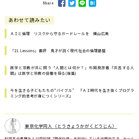
Share
あわせて読みたい
ＡＩと倫理 リスクから守るガードレールを 横山広美
「21 Lessons」書評 鬼才が説く現代社会の倫理基盤
医学と宗教が共に問う「人間とは何か？」――杉岡良彦著『共苦する人
間』は医学と宗教の協働を探る(後篇)
今を生きる子どもたちの“バイブル” 『ＡＩ時代を生き抜くプログラ
ミング的思考が身につくシリーズ』
東京化学同人（とうきょうかがくどうじん）
科学系の書籍および月刊誌「現代化学」を刊行している出版社です。ホーム