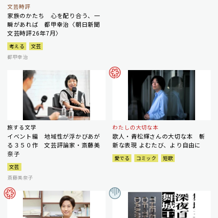
文芸時評
家族のかたち 心を配り合う、一
瞬があれば 都甲幸治〈朝日新聞
文芸時評26年7月〉
考える
文芸
都甲幸治
旅する文学
わたしの大切な本
イベント編 地域性が浮かびあが
歌人・青松輝さんの大切な本 斬
る３５０作 文芸評論家・斎藤美
新な表現 よむたび、より自由に
奈子
愛でる
コミック
短歌
文芸
斎藤美奈子