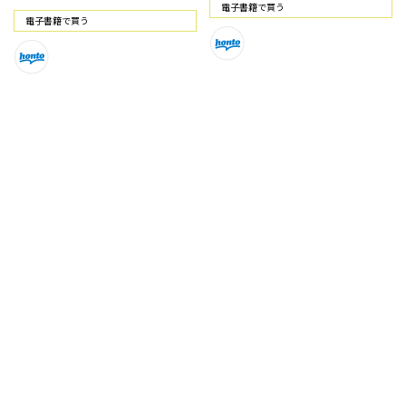
電⼦書籍で買う
電⼦書籍で買う