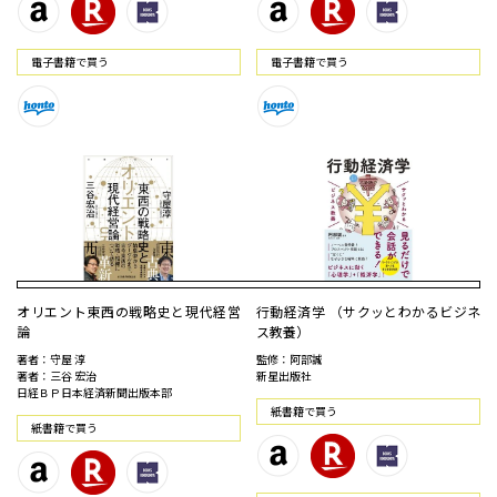
電⼦書籍で買う
電⼦書籍で買う
オリエント東西の戦略史と現代経営
行動経済学 （サクッとわかるビジネ
論
ス教養）
著者：守屋 淳
監修：阿部誠
著者：三谷 宏治
新星出版社
日経ＢＰ日本経済新聞出版本部
紙書籍で買う
紙書籍で買う