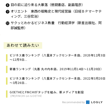
目の前に迫り来る大暴落
（
徳間書店
、
副島隆彦
）
オリエント 東西の戦略史と現代経営論
（
日経ＢＰマーケテ
ィング
、
三谷宏治
）
サクッとわかるビジネス教養 行動経済学
（
新星出版社
、
阿
部誠監修
）
あわせて読みたい
ビジネス書ランキング（八重洲ブックセンター本店、2020年12月3日
～12月9日...
新書ランキング（丸善 丸の内本店、2019年11月14日～11月20日）
ビジネス書ランキング（八重洲ブックセンター本店、2022年3月20日
～3月26日...
GOETHEとFINCHIがタッグを組み、新メディアを創設
(PR)FINCHI on GOETHE
Recommended by