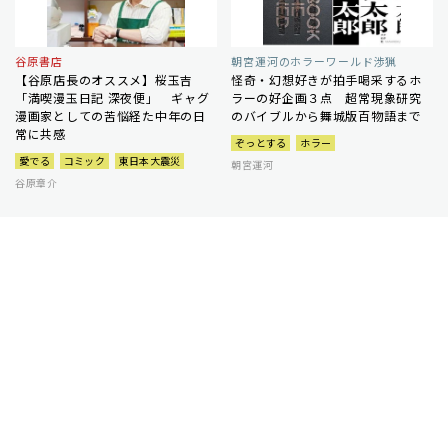
谷原書店
朝宮運河のホラーワールド渉猟
【谷原店長のオススメ】桜玉吉
怪奇・幻想好きが拍手喝采するホ
「満喫漫玉日記 深夜便」 ギャグ
ラーの好企画３点 超常現象研究
漫画家としての苦悩経た中年の日
のバイブルから舞城版百物語まで
常に共感
ぞっとする
ホラー
愛でる
コミック
東日本大震災
朝宮運河
谷原章介