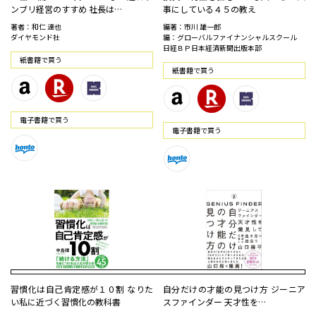
ンブリ経営のすすめ 社長は…
事にしている４５の教え
著者：和仁 達也
編著：市川 雄一郎
ダイヤモンド社
編：グローバルファイナンシャルスクール
日経ＢＰ日本経済新聞出版本部
紙書籍で買う
紙書籍で買う
電⼦書籍で買う
電⼦書籍で買う
習慣化は自己肯定感が１０割 なりた
自分だけの才能の見つけ方 ジーニア
い私に近づく習慣化の教科書
スファインダー 天才性を…