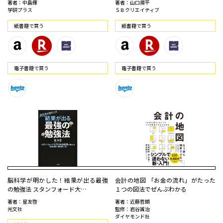
著者：中島輝
著者：山口揚平
学研プラス
ＳＢクリエイティブ
紙書籍で買う
紙書籍で買う
電⼦書籍で買う
電⼦書籍で買う
脳科学が明かした！結果が出る最強
会計の地図 「お金の流れ」がたった
の勉強法 スタンフォード大…
１つの図法でぜんぶわかる
著者：星友啓
著者：近藤哲朗
光文社
監修：岩谷誠治
ダイヤモンド社