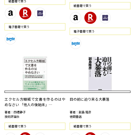
紙書籍で買う
紙書籍で買う
電⼦書籍で買う
電⼦書籍で買う
エクセル方眼紙で文書を作るのはや
目の前に迫り来る大暴落
めなさい 「他人の後始末」…
著者：四禮静子
著者：副島 隆彦
技術評論社
徳間書店
紙書籍で買う
紙書籍で買う