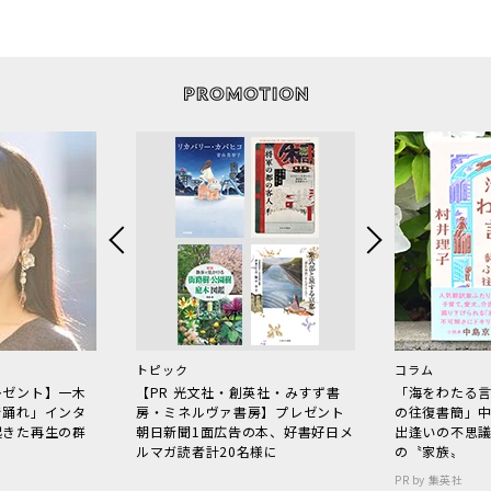
トピック
コラム
レゼント】一木
【PR 光文社・創英社・みすず書
「海をわたる
で踊れ」インタ
房・ミネルヴァ書房】プレゼント
の往復書簡」
起きた再生の群
朝日新聞1面広告の本、好書好日メ
出逢いの不思
ルマガ読者計20名様に
の〝家族〟
PR by 集英社