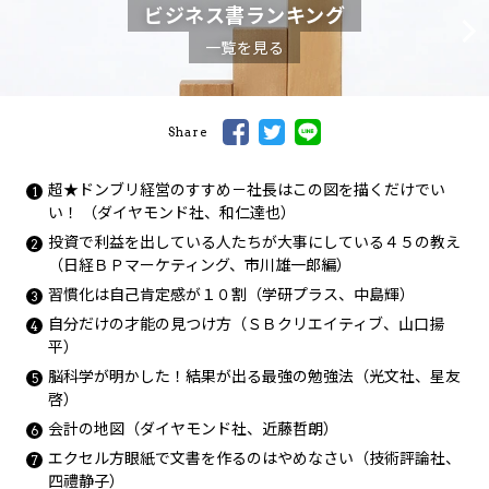
ビジネス書ランキング
一覧を見る
Share
超★ドンブリ経営のすすめ－社長はこの図を描くだけでい
い！
（
ダイヤモンド社、和仁達也
）
投資で利益を出している人たちが大事にしている４５の教え
（日経ＢＰマーケティング、市川雄一郎編）
習慣化は自己肯定感が１０割（学研プラス
、
中島輝
）
自分だけの才能の見つけ方
（
ＳＢクリエイティブ
、
山口揚
平
）
脳科学が明かした！結果が出る最強の勉強法
（
光文社
、
星友
啓
）
会計の地図
（
ダイヤモンド社
、
近藤哲朗
）
エクセル方眼紙で文書を作るのはやめなさい
（
技術評論社
、
四禮静子
）