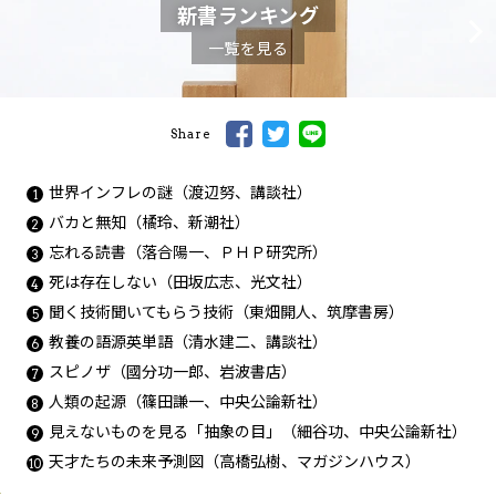
新書ランキング
一覧を見る
Share
世界インフレの謎（渡辺努、講談社）
バカと無知（橘玲、新潮社）
忘れる読書（落合陽一、ＰＨＰ研究所）
死は存在しない（田坂広志、光文社）
聞く技術聞いてもらう技術（東畑開人、筑摩書房）
教養の語源英単語（清水建二、講談社）
スピノザ（國分功一郎、岩波書店）
人類の起源（篠田謙一、中央公論新社）
見えないものを見る「抽象の目」（細谷功、中央公論新社）
天才たちの未来予測図（高橋弘樹、マガジンハウス）