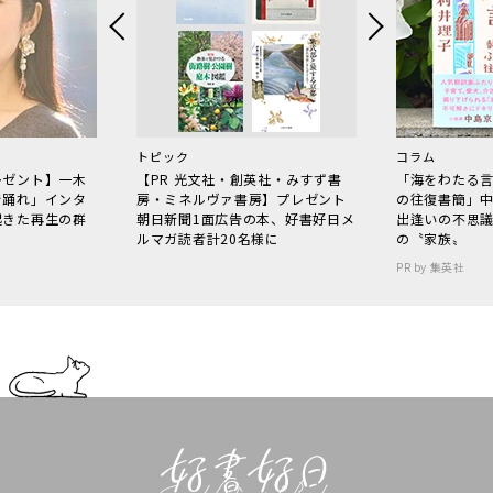
トピック
コラム
レゼント】一木
【PR 光文社・創英社・みすず書
「海をわたる
で踊れ」インタ
房・ミネルヴァ書房】プレゼント
の往復書簡」
起きた再生の群
朝日新聞1面広告の本、好書好日メ
出逢いの不思
ルマガ読者計20名様に
の〝家族〟
PR by 集英社