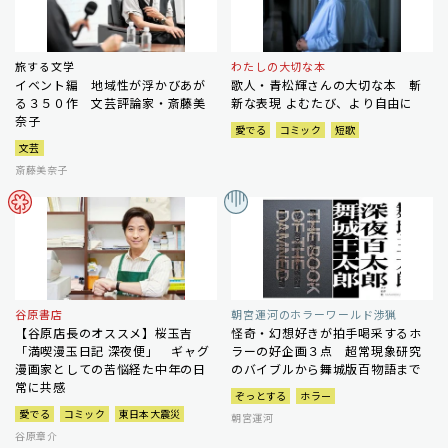
旅する文学
わたしの大切な本
イベント編 地域性が浮かびあが
歌人・青松輝さんの大切な本 斬
る３５０作 文芸評論家・斎藤美
新な表現 よむたび、より自由に
奈子
愛でる
コミック
短歌
文芸
斎藤美奈子
谷原書店
朝宮運河のホラーワールド渉猟
【谷原店長のオススメ】桜玉吉
怪奇・幻想好きが拍手喝采するホ
「満喫漫玉日記 深夜便」 ギャグ
ラーの好企画３点 超常現象研究
漫画家としての苦悩経た中年の日
のバイブルから舞城版百物語まで
常に共感
ぞっとする
ホラー
愛でる
コミック
東日本大震災
朝宮運河
谷原章介