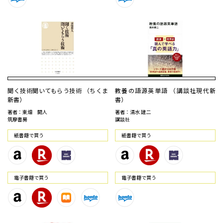
聞く技術聞いてもらう技術 （ちくま
教養の語源英単語 （講談社現代新
新書）
書）
著者：東畑 開人
著者：清水 建二
筑摩書房
講談社
紙書籍で買う
紙書籍で買う
電⼦書籍で買う
電⼦書籍で買う