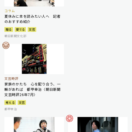
コラム
夏休みに本を読みたい人へ 記者
のおすすめ紹介
贈る
愛でる
文芸
朝日新聞文化部
文芸時評
家族のかたち 心を配り合う、一
瞬があれば 都甲幸治〈朝日新聞
文芸時評26年7月〉
考える
文芸
都甲幸治