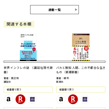
連載一覧
関連する本棚
世界インフレの謎 （講談社現代新
バカと無知 人間、この不都合な生き
書）
もの （新潮新書）
著者：渡辺 努
著者：橘 玲
講談社
新潮社
紙書籍で買う
紙書籍で買う