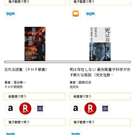
電⼦書籍で買う
電⼦書籍で買う
忘れる読書 （ＰＨＰ新書）
死は存在しない 最先端量子科学が示
す新たな仮説 （光文社新…
著者：落合陽一
著者：田坂 広志
ＰＨＰ研究所
光文社
紙書籍で買う
紙書籍で買う
電⼦書籍で買う
電⼦書籍で買う