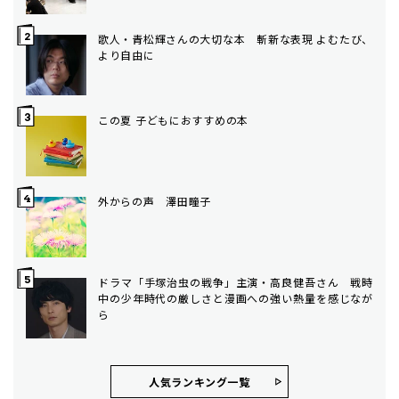
歌人・青松輝さんの大切な本 斬新な表現 よむたび、
より自由に
この夏 子どもにおすすめの本
外からの声 澤田瞳子
ドラマ「手塚治虫の戦争」主演・高良健吾さん 戦時
中の少年時代の厳しさと漫画への強い熱量を感じなが
ら
人気ランキング⼀覧