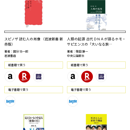
スピノザ 読む人の肖像 （岩波新書 新
人類の起源 古代ＤＮＡが語るホモ・
赤版）
サピエンスの「大いなる旅…
著者：國分 功一郎
著者：篠田 謙一
岩波書店
中央公論新社
紙書籍で買う
紙書籍で買う
電⼦書籍で買う
電⼦書籍で買う