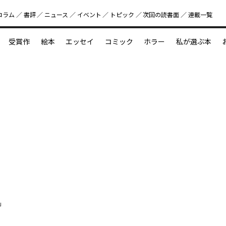
コラム
書評
ニュース
イベント
トピック
次回の読書⾯
連載一覧
好書好日
受賞作
絵本
エッセイ
コミック
ホラー
私が選ぶ本
？
えほん新定番
今めぐりたい児童文学の世界
図鑑の中の小宇宙
」