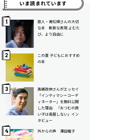
いま読まれています
歌人・青松輝さんの大切
な本 斬新な表現 よむた
び、より自由に
この夏 子どもにおすすめ
の本
髙嶋政伸さんがエッセイ
「インティマシーコーデ
ィネーター」を無料公開
した理由 「おつむの良
い子は長居しない」イン
タビュー
外からの声 澤田瞳子