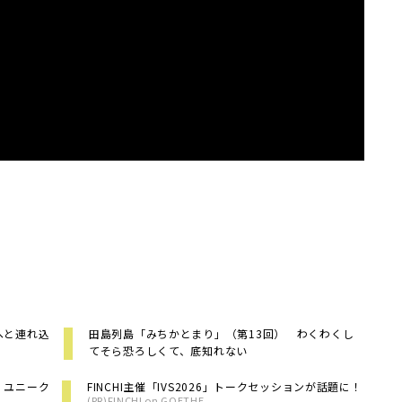
へと連れ込
田島列島「みちかとまり」（第13回） わくわくし
てそら恐ろしくて、底知れない
、ユニーク
FINCHI主催「IVS2026」トークセッションが話題に！
(PR)FINCHI on GOETHE