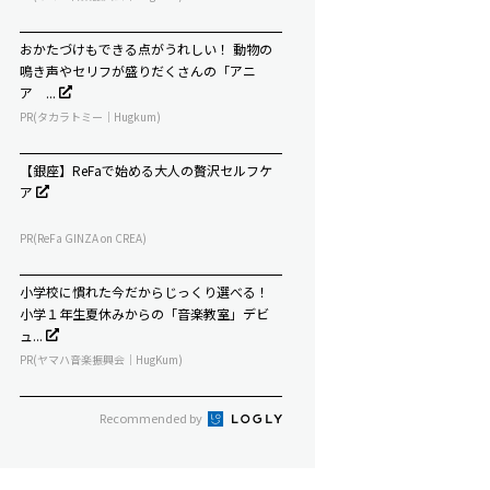
おかたづけもできる点がうれしい！ 動物の
鳴き声やセリフが盛りだくさんの「アニ
ア ...
PR(タカラトミー｜Hugkum)
【銀座】ReFaで始める大人の贅沢セルフケ
ア
PR(ReFa GINZA on CREA)
小学校に慣れた今だからじっくり選べる！
小学１年生夏休みからの「音楽教室」デビ
ュ...
PR(ヤマハ音楽振興会｜HugKum)
Recommended by