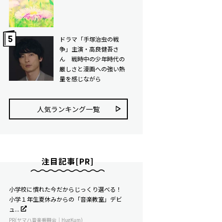
ドラマ「手塚治虫の戦
争」主演・高良健吾さ
ん 戦時中の少年時代の
厳しさと漫画への強い熱
量を感じながら
人気ランキング⼀覧
注目記事[PR]
小学校に慣れた今だからじっくり選べる！
小学１年生夏休みからの「音楽教室」デビ
ュ...
PR(ヤマハ音楽振興会｜HugKum)