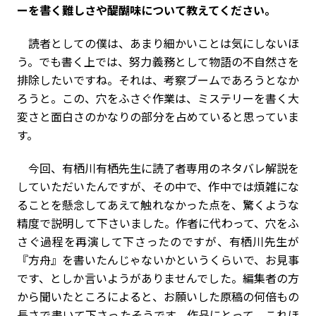
ーを書く難しさや醍醐味について教えてください。
読者としての僕は、あまり細かいことは気にしないほ
う。でも書く上では、努力義務として物語の不自然さを
排除したいですね。それは、考察ブームであろうとなか
ろうと。この、穴をふさぐ作業は、ミステリーを書く大
変さと面白さのかなりの部分を占めていると思っていま
す。
今回、有栖川有栖先生に読了者専用のネタバレ解説を
していただいたんですが、その中で、作中では煩雑にな
ることを懸念してあえて触れなかった点を、驚くような
精度で説明して下さいました。作者に代わって、穴をふ
さぐ過程を再演して下さったのですが、有栖川先生が
『方舟』を書いたんじゃないかというくらいで、お見事
です、としか言いようがありませんでした。編集者の方
から聞いたところによると、お願いした原稿の何倍もの
長さで書いて下さったそうです。作品にとって、これほ