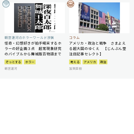
朝宮運河のホラーワールド渉猟
コラム
怪奇・幻想好きが拍手喝采するホ
アメリカ・政治と戦争 さまよえ
ラーの好企画３点 超常現象研究
る超大国のゆくえ 【じんぶん堂
のバイブルから舞城版百物語まで
注目記事セレクト】
ぞっとする
ホラー
考える
アメリカ
政治
朝宮運河
加賀直樹