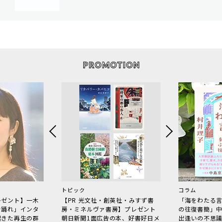
トピック
コラム
レゼント】一木
【PR 光文社・創英社・みすず書
「海をわたる
で踊れ」インタ
房・ミネルヴァ書房】プレゼント
の往復書簡」
起きた再生の群
朝日新聞1面広告の本、好書好日メ
出逢いの不思