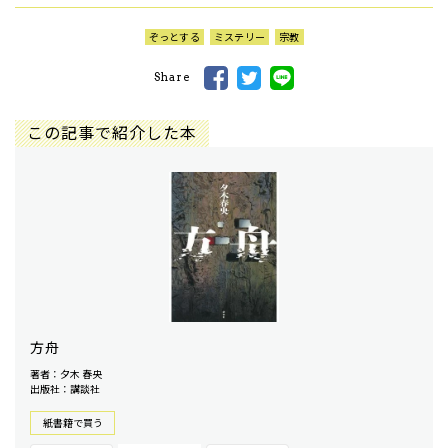
ぞっとする
ミステリー
宗教
Share
この記事で紹介した本
方舟
著者：夕木 春央
出版社：講談社
紙書籍で買う