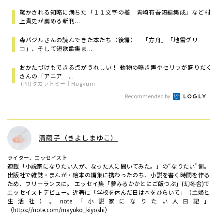
驚かされる知略に満ちた「１１文字の檻 青崎有吾短編集成」など村
上貴史が薦める新刊...
森バジルさんの読んできた本たち（後編） 「方舟」「地雷グリ
コ」、そして短歌歌集ま...
おかたづけもできる点がうれしい！ 動物の鳴き声やセリフが盛りだく
さんの「アニア ...
(PR)タカラトミー｜Hugkum
Recommended by
清繭子（きよしまゆこ）
ライター、エッセイスト
連載「小説家になりたい人が、なった人に聞いてみた。」の“なりたい”側。
出版社で雑誌・まんが・絵本の編集に携わったのち、小説を書く時間を作る
ため、フリーランスに。 エッセイ集「夢みるかかとにご飯つぶ」(幻冬舎)で
エッセイストデビュー。近著に「学校を休んだ日は本をひらいて」（主婦と
生活社）。note「小説家になりたい人日記」
（https://note.com/mayuko_kiyoshi）