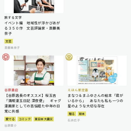
旅する文学
イベント編 地域性が浮かびあが
る３５０作 文芸評論家・斎藤美
奈子
文芸
斎藤美奈子
谷原書店
えほん新定番
【谷原店長のオススメ】桜玉吉
まなつ＆まふゆさんの絵本「君が
「満喫漫玉日記 深夜便」 ギャグ
いるから」 あなたも私も一つの
漫画家としての苦悩経た中年の日
星のような大切な存在
常に共感
贈る
絵本
愛でる
コミック
東日本大震災
石井広子
谷原章介