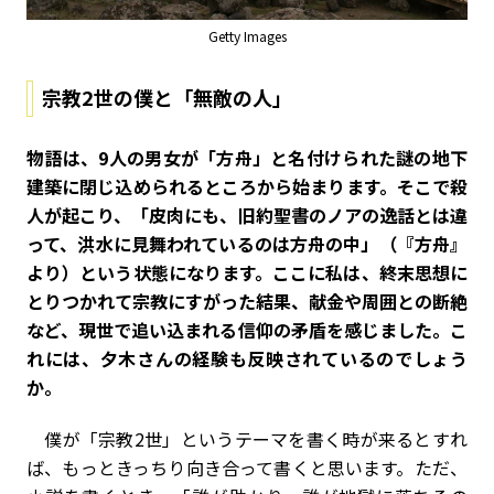
Getty Images
宗教2世の僕と「無敵の人」
――物語は、9人の男女が「方舟」と名付けられた謎の地下
建築に閉じ込められるところから始まります。そこで殺
人が起こり、「皮肉にも、旧約聖書のノアの逸話とは違
って、洪水に見舞われているのは方舟の中」（『方舟』
より）という状態になります。ここに私は、終末思想に
とりつかれて宗教にすがった結果、献金や周囲との断絶
など、現世で追い込まれる信仰の矛盾を感じました。こ
れには、夕木さんの経験も反映されているのでしょう
か。
僕が「宗教2世」というテーマを書く時が来るとすれ
ば、もっときっちり向き合って書くと思います。ただ、