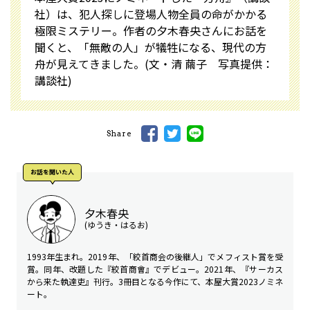
社）は、犯人探しに登場人物全員の命がかかる
極限ミステリー。作者の夕木春央さんにお話を
聞くと、「無敵の人」が犠牲になる、現代の方
舟が見えてきました。(文・清 繭子 写真提供：
講談社)
Share
お話を聞いた⼈
夕木春央
(ゆうき・はるお)
1993年生まれ。2019年、「絞首商会の後継人」でメフィスト賞を受
賞。同年、改題した『絞首商會』でデビュー。2021年、『サーカス
から来た執達吏』刊行。3冊目となる今作にて、本屋大賞2023ノミネ
ート。