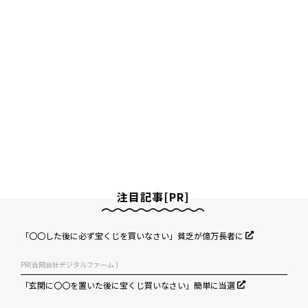
注目記事[PR]
「〇〇した後に必ず宝くじを買いなさい」貧乏が億万長者に
PR(合同会社デジタルファーム )
「玄関に〇〇を置いた後に宝くじ買いなさい」簡単に当選