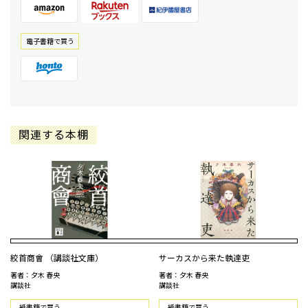
電⼦書籍で買う
関連する本棚
絞首商會 （講談社文庫）
サーカスから来た執達吏
著者：夕木 春央
著者：夕木 春央
講談社
講談社
紙書籍で買う
紙書籍で買う