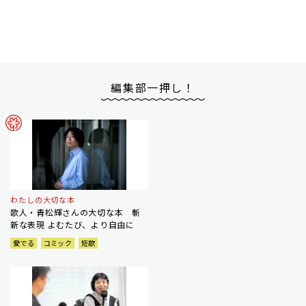
編集部一押し！
わたしの大切な本
歌人・青松輝さんの大切な本 斬
新な表現 よむたび、より自由に
愛でる
コミック
短歌