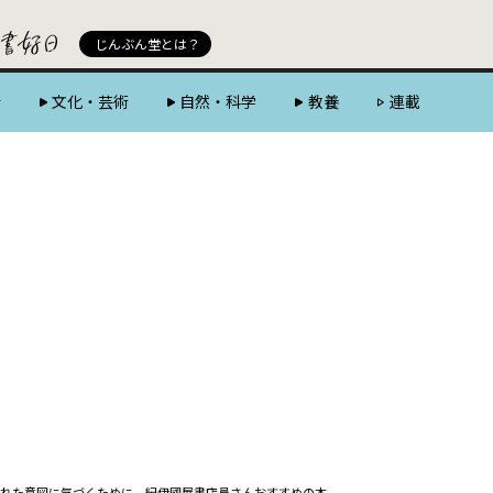
じんぶん堂 powered by 好書好日
じんぶん堂とは？
会
文化・芸術
自然・科学
教養
連載
隠された意図に気づくために 紀伊國屋書店員さんおすすめの本