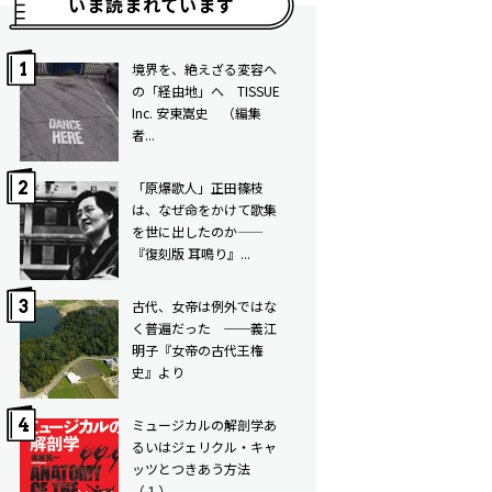
いま読まれています
境界を、絶えざる変容へ
の「経由地」へ TISSUE
Inc. 安東嵩史 （編集
者...
「原爆歌人」正田篠枝
は、なぜ命をかけて歌集
を世に出したのか——
『復刻版 耳鳴り』...
古代、女帝は例外ではな
く普遍だった ──義江
明子『女帝の古代王権
史』より
ミュージカルの解剖学――あ
るいはジェリクル・キャ
ッツとつきあう方法
（１）