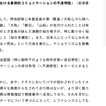
おける象徴的コミュニケーションの不透明性
』（岩波書
して、特攻部隊に本居宣長の歌（敷島ノ大和心ヲ人問ハ
島」「大和」「朝日」「山桜」が名付けられたことは有
のとき宣長が詠んだ満開の桜の様子が、時に散りゆく桜
こと（桜の多義性）。また、日本人にとってなじみのあ
る＝死ぬ」という行為を美化し、ナショナリズムを鼓舞
る。
治空間（特に戦時下のような例外状態＝非日常性）にお
ケーションの非対称性（≒不透明性）をテーマとすると
かに、米や、ナチスにおいてバラが担わされていたイメ
様々な角度からなされており隙はないが、より深く掘り
貫は博覧強記で関連著作へ言及しており、それを手引に
テーマについて学ぶ人にとって、レファレンスとしても