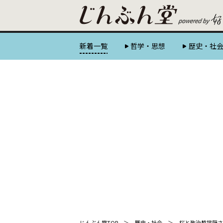
新着一覧
哲学・思想
歴史・社
じんぶん堂TOP
歴史・社会
桜と政治哲学――