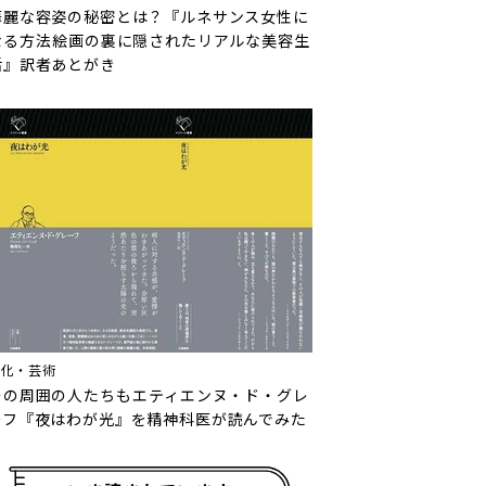
華麗な容姿の秘密とは？『ルネサンス女性に
なる方法――絵画の裏に隠されたリアルな美容生
活』訳者あとがき
文化・芸術
その周囲の人たちも――エティエンヌ・ド・グレ
ーフ『夜はわが光』を精神科医が読んでみた