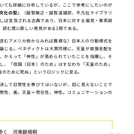
いても詳細に分析しているが、ここで参考にしたいのが
文化の型
』（越智敏之・越智道雄訳、平凡社ライブラリ
しば言及される古典であり、日本に対する偏見・事実誤
、読む度に新しい発見がある1冊である。
含むアメリカ側からみれば異様な）日本人の行動様式を
論じる。ベネディクトは大貫同様に、天皇が直接支配を
、かえって「神性」が高められていたことを指摘し、そ
し、「母国（日本）のため」はすなわち「天皇のため」
皇のために死ぬ」というロジックに至る。
決して日常性を帯びてはいないが、目に見えないことで
常性、美。天皇＝常在性、神性。コミュニケーションの
歩く 河東碧梧桐