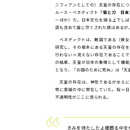
ニフィアンとしての）天皇の存在につ
ルース・ベネディクト『
菊と刀 日本
ーほか）だ。日本文化を語る上でしば
認も含めて論じ尽くされた感はあるが
ベネディクトは、敵国である（彼女
研究し、その根本にある天皇の存在を
行わない＝見えない存在であることで
の結果、天皇が日本の象徴として機能
となり、「お国のために死ぬ」は「天
天皇の存在は、神性であるがゆえに
常に意識の中に常在していた。桜＝日
不透明性がここに見られる。
きみを待たしたよ櫻散る中を