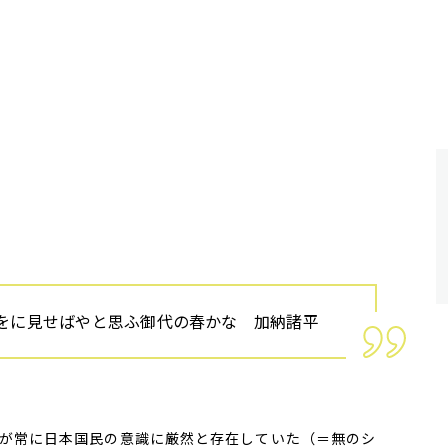
をに見せばやと思ふ御代の春かな 加納諸平
が常に日本国民の意識に厳然と存在していた（＝無のシ