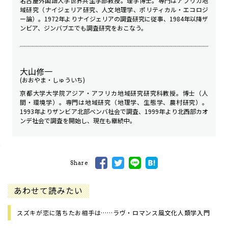
名古屋外国語大学世界共生学部教授。理学博士。専門はアフリカ地
域研究（ナイジェリア研究、人文地理学、ポリティカル・エコロジ
ー論）。1972年よりナイジェリアの調査研究に従事、1984年以降ザ
ンビア、ジンバブエでも調査研究をおこなう。
大山修一
(おおやま・しゅういち)
京都大学大学院アジア・アフリカ地域研究研究科教授。博士（人
間・環境学）。専門は地域研究（地理学、生態学、農村研究）。
1993年よりザンビア北部ベンバ社会で調査、1999年より北西部カオ
ンデ社会で調査を開始し、現在も継続中。
Share
あわせて読みたい
スズキが恋に落ちたお相手は……ラヴ・ロマンス風文化人類学入門