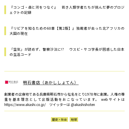
『コンゴ・森と河をつなぐ』 若き人類学者たちが挑んだ夢のプロジ
ェクトの記録
『リビアを知るための60章【第2版】』――独裁者が去った北アフリカの
大国の現在
「空気」が読めず、警察沙汰に!? ウスビ・サコ学長が困惑した日本
の生活コード
明石書店（あかししょてん）
創業者の出身地である兵庫県明石市から社名をとり1978年に創業。人権の尊
重を基本理念として出版活動をおこなっています。 webサイトは
https://www.akashi.co.jp/ ツイッターは @akashishoten
歴史・社会
地球