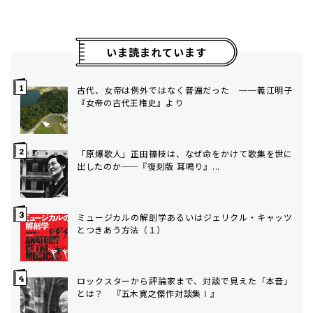
いま読まれています
古代、女帝は例外ではなく普遍だった ──義江明子
『女帝の古代王権史』より
「原爆歌人」正田篠枝は、なぜ命をかけて歌集を世に
出したのか——『復刻版 耳鳴り』...
ミュージカルの解剖学――あるいはジェリクル・キャッツ
とつきあう方法（１）
ロックスターから評論家まで、対談で見えた「本音」
とは？ 『五木寛之傑作対談集Ⅰ』