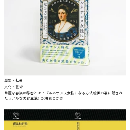
歴史・社会
文化・芸術
華麗な容姿の秘密とは？『ルネサンス女性になる方法――絵画の裏に隠され
たリアルな美容生活』訳者あとがき