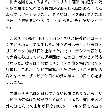
世界地図を見てみよう。アフリカ中南部の内陸部に哺
乳類の胎児を思わせる特徴的な形をした国がある。人に
よってはピーナッツの形、あるいは、肘を曲げて力こぶ
を出した腕の形だということもある。それがザンビア
だ。
この国は1964年10月24日にイギリス保護領北ローデ
シアから独立して誕生した。独立の日は奇しくも東京オ
リンピックの最終日と重なった。北ローデシア代表とし
て大会に参加していた選手団は、この日、ザンビア代表
となった。彼らは閉会式にザンビア国旗を掲げて会場を
行進し、これがザンビア国旗が世界に発信される最初の
場となった。ザンビアと日本の深い縁はこの日から始ま
ったのだ。
赤道からそれほど離れていない位置にありながら、ザ
ンビアの気候は朝晩が涼しく爽やかである。河川流域以
外のほとんどの土地が標高1000メートルを超える高地