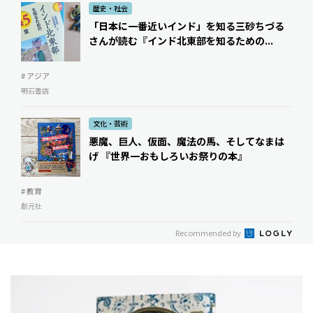
歴史・社会
「日本に一番近いインド」を知る――三砂ちづる
さんが読む『インド北東部を知るための...
# アジア
明石書店
文化・芸術
悪魔、巨人、仮面、魔法の馬、そしてなまは
げ 『世界一おもしろいお祭りの本』
# 教育
創元社
Recommended by