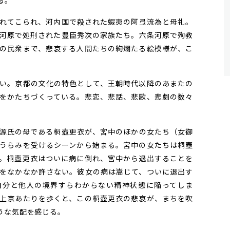
る。
れてこられ、河内国で殺された蝦夷の阿弖流為と母礼。
河原で処刑された豊臣秀次の家族たち。六条河原で殉教
の民衆まで、悲哀する人間たちの絢爛たる絵模様が、こ
い。京都の文化の特色として、王朝時代以降のあまたの
をかたちづくっている。悲恋、悲話、悲歌、悲劇の数々
源氏の母である桐壺更衣が、宮中のほかの女たち（女御
うらみを受けるシーンから始まる。宮中の女たちは桐壺
。桐壺更衣はついに病に倒れ、宮中から退出することを
をなかなか許さない。彼女の病は嵩じて、ついに退出す
自分と他人の境界すらわからない精神状態に陥ってしま
上京あたりを歩くと、この桐壺更衣の悲哀が、まちを吹
うな気配を感じる。