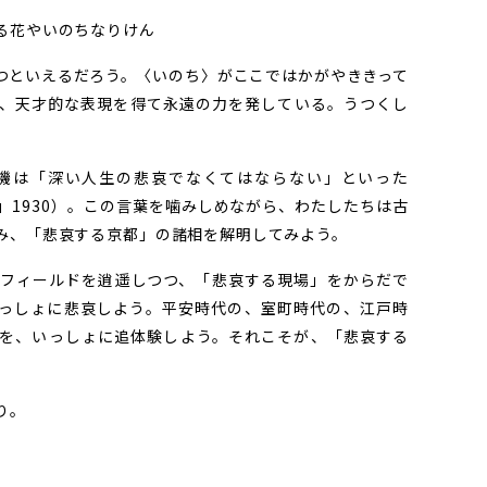
る花やいのちなりけん
といえるだろう。〈いのち〉がここではかがやききって
、天才的な表現を得て永遠の力を発している。うつくし
。
機は「深い人生の悲哀でなくてはならない」といった
」1930）。この言葉を噛みしめながら、わたしたちは古
み、「悲哀する京都」の諸相を解明してみよう。
フィールドを逍遥しつつ、「悲哀する現場」をからだで
っしょに悲哀しよう。平安時代の、室町時代の、江戸時
を、いっしょに追体験しよう。それこそが、「悲哀する
り。