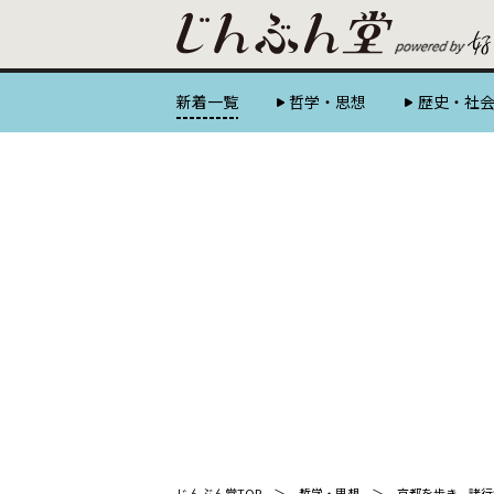
新着一覧
哲学・思想
歴史・社
じんぶん堂TOP
哲学・思想
京都を歩き、諸行