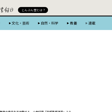
じんぶん堂 powered by 好書好日
じんぶん堂とは？
会
文化・芸術
自然・科学
教養
連載
無常の悲哀を追体験する 小倉紀蔵『京都思想逍遥』より