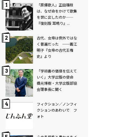
「原爆歌人」正田篠枝
は、なぜ命をかけて歌集
を世に出したのか——
『復刻版 耳鳴り』...
古代、女帝は例外ではな
く普遍だった ──義江
明子『女帝の古代王権
史』より
「学術書の価値を伝えて
いく」大学出版の使命
橋元博樹・大学出版部協
会理事長に聞く
フィクション／ノンフィ
クションのあわいで フ
ォト
心の多様性と豊かさをイ