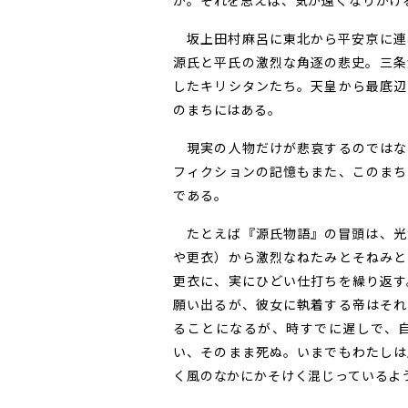
か。それを思えば、気が遠くなりかけ
坂上田村麻呂に東北から平安京に連
源氏と平氏の激烈な角逐の悲史。三条
したキリシタンたち。天皇から最底辺
のまちにはある。
現実の人物だけが悲哀するのではな
フィクションの記憶もまた、このまち
である。
たとえば『源氏物語』の冒頭は、光
や更衣）から激烈なねたみとそねみと
更衣に、実にひどい仕打ちを繰り返す
願い出るが、彼女に執着する帝はそれ
ることになるが、時すでに遅しで、
い、そのまま死ぬ。いまでもわたしは
く風のなかにかそけく混じっているよ