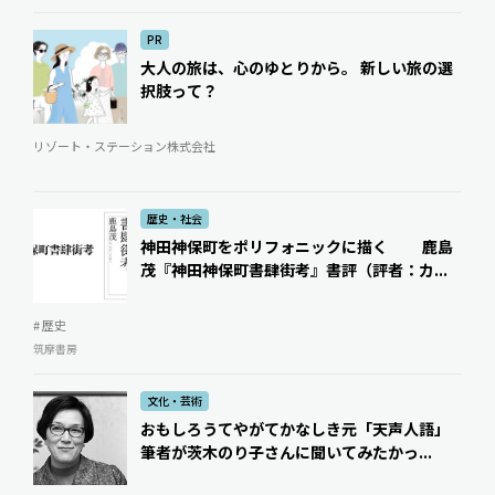
PR
大人の旅は、心のゆとりから。 新しい旅の選
択肢って？
リゾート・ステーション株式会社
歴史・社会
神田神保町をポリフォニックに描く 鹿島
茂『神田神保町書肆街考』書評（評者：カ...
# 歴史
筑摩書房
文化・芸術
おもしろうてやがてかなしき――元「天声人語」
筆者が茨木のり子さんに聞いてみたかっ...