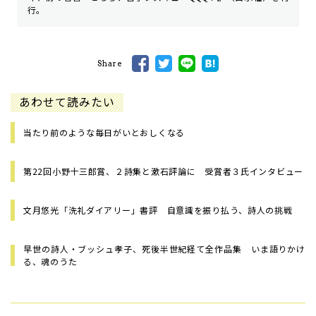
行。
Share
あわせて読みたい
当たり前のような毎日がいとおしくなる
第22回小野十三郎賞、２詩集と漱石評論に 受賞者３氏インタビュー
文月悠光「洗礼ダイアリー」書評 自意識を振り払う、詩人の挑戦
早世の詩人・ブッシュ孝子、死後半世紀経て全作品集 いま語りかけ
る、魂のうた