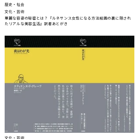
歴史・社会
文化・芸術
華麗な容姿の秘密とは？『ルネサンス女性になる方法――絵画の裏に隠され
たリアルな美容生活』訳者あとがき
文化・芸術