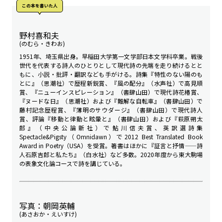
この本を書いた人
野村喜和夫
(のむら・きわお)
1951年、埼玉県出身。早稲田大学第一文学部日本文学科卒業。戦後
世代を代表する詩人のひとりとして現代詩の先端を走り続けるとと
もに、小説・批評・翻訳なども手がける。詩集『特性のない陽のも
とに』（思潮社）で歴程新鋭賞、『風の配分』（水声社）で高見順
賞、『ニューインスピレーション』（書肆山田）で現代詩花椿賞、
『ヌードな日』（思潮社）および『難解な自転車』（書肆山田）で
藤村記念歴程賞、『薄明のサウダージ』（書肆山田）で現代詩人
賞、評論『移動と律動と眩暈と』（書肆山田）および『萩原朔太
郎』（中央公論新社）で鮎川信夫賞、英訳選詩集
Spectacle&Pigsty（Omnidawn）で2012 Best Translated Book
Award in Poetry（USA）を受賞。著書はほかに『証言と抒情——詩
人石原吉郎と私たち』（白水社）など多数。2020年度から東大駒場
の表象文化論コースで詩を講じている。
写真：朝岡英輔
(あさおか・えいすけ)