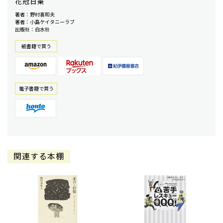
花冠日乗
著者：野村喜和夫
著者：小島ケイタニーラブ
出版社：白水社
紙書籍で買う
電⼦書籍で買う
関連する本棚