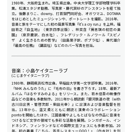
1980年、大阪府生まれ。埼玉県出身。中央大学理工学部物理学科卒
業。松濤スタジオ勤務、写真家・藤代冥砂のアシスタントを経て独
立。後藤まりこ、downy、打首獄門同好会、オガワマユ、DOTAMA
をはじめとしたミュージシャンや、ポートレートを撮影。2016年、
音楽と旅をテーマにした初の風景写真集『it’s a cry run.』を上梓。福
田若之『自生地』（東京四季出版）、林奕含『房思琪の初恋の楽
園』（泉京鹿訳、白水社）、フレデリック・ルノワール『スピノ
ザ よく生きるための哲学』（田島葉子訳、ポプラ社）、乗代雄介
『最高の任務』（講談社）などのカバー写真を担当。
音楽：小島ケイタニーラブ
(こじまケイタニーラブ)
1980年、静岡県浜松市出身。早稲田大学第一文学部卒業。2016年、
「NHK みんなのうた」に『毛布の日』を書き下ろす。18年、最新ア
ルバム『はるやすみのよる』をリリース。また、若木信吾の映像作
品などの音楽も多数制作。2011年から朗読劇『銀河鉄道の夜（with
古川日出男・管啓次郎・柴田元幸）』に出演および音楽監督を担
当。13年から、温又柔とともに朗読と演奏のコラボレーション
pontoを開始したほか、江國香織やよしもとばななの作品に音楽を
つけるなど文学の領域でも多彩な活動を展開。シンガポール、イン
ドネシア、フィンランドなどの国際文芸フェスにも多数参加。20
年、初の著書『こちら、苦手レスキューQQQ！』（白水社）を刊