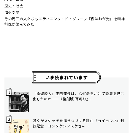
歴史・社会
海外文学
その周囲の人たちも――エティエンヌ・ド・グレーフ『夜はわが光』を精神
科医が読んでみた
いま読まれています
「原爆歌人」正田篠枝は、なぜ命をかけて歌集を世に
出したのか——『復刻版 耳鳴り』...
ぼくがスケッチを描きつづける理由――『ヨイヨワネ』刊
行記念 ヨシタケシンスケさん...