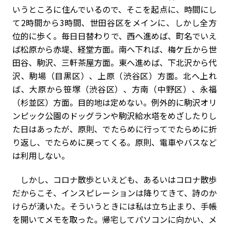
いうところに住んでいるので、そこを起点に、時間にし
て2時間から3時間、世田谷区をメインに、しかし全方
位的に歩く。毎日日替わりで、西へ進めば、町名でいえ
ば松原から赤堤、経堂方面。南へ下れば、梅ケ丘から世
田谷、駒沢、三軒茶屋方面。東へ進めば、下北沢から代
沢、駒場（目黒区）、上原（渋谷区）方面。北へ上れ
ば、大原から笹塚（渋谷区）、方南（中野区）、永福
（杉並区）方面。目的地は定めない。例外的に駒沢オリ
ンピック公園のドッグランや駒沢給水塔をめざしたりし
た日はあったが、原則、でたらめに行ってでたらめに折
り返し、でたらめに戻ってくる。原則、電車やバスなど
は利用しない。
しかし、コロナ散歩といえども、あるいはコロナ散歩
だからこそ、インスピレーションは降りてきて、詩のか
けらが湧いた。そういうときには私は立ち止まり、手帳
を開いてメモを取った。帰宅してパソコンに向かい、メ