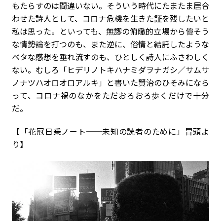
もたらすのは間違いない。そういう時代にたまたま居合
わせた詩人として、コロナ危機を生きた証を残したいと
私は思った。といっても、無謬の俯瞰的立場から偉そう
な情勢論を打つのも、また逆に、俗情と結託したような
ベタな感想を垂れ流すのも、ひとしく詩人にふさわしく
ない。むしろ「ヒデリノトキハナミダヲナガシ／サムサ
ノナツハオロオロアルキ」と書いた賢治のひそみになら
って、コロナ禍のなかをただおろおろ歩くだけで十分
だ。
【「花冠日乗ノート──未知の読者のために」冒頭よ
り】