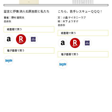
証言と抒情 詩人石原吉郎と私たち
こちら、苦手レスキューＱＱＱ！
著者：野村 喜和夫
文：小島 ケイタニーラブ
白水社
絵：木下 ようすけ
白水社
紙書籍で買う
紙書籍で買う
電⼦書籍で買う
電⼦書籍で買う