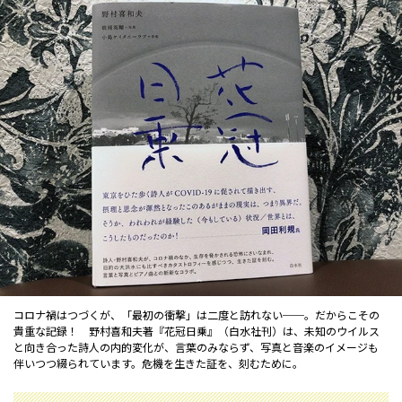
コロナ禍はつづくが、「最初の衝撃」は二度と訪れない──。だからこその
貴重な記録！ 野村喜和夫著『花冠日乗』（白水社刊）は、未知のウイルス
と向き合った詩人の内的変化が、言葉のみならず、写真と音楽のイメージも
伴いつつ綴られています。危機を生きた証を、刻むために。