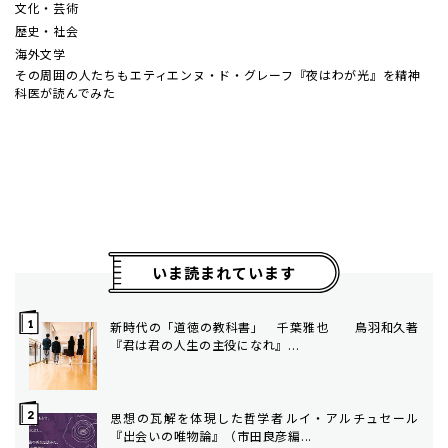
文化・芸術
歴史・社会
海外文学
その周囲の人たちも――エティエンヌ・ド・グレーフ『夜はわが光』を精神
科医が読んでみた
いま読まれています
新時代の「道徳の教科書」 千葉雅也 ――鳥羽和久著
『君は君の人生の主役になれ』...
思想の瓦解を体現した哲学者――ルイ・アルチュセール
『出会いの唯物論』（市田良彦編...