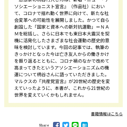
ソシエーショニスト宣言』（作品社）におい
て、コロナで揺れ動く世界に向けて、新たな社
会変革への可能性を展開しました。かつて自ら
創設した「国家と資本への新対抗運動」＝ＮＡ
Ｍを総括し、さらに日本でも東日本大震災を契
機に活発化したさまざまな社会運動の歴史的意
味を検討しています。今回の記事では、執筆の
きっかけとなった今は亡き友人からの働きかけ
を振り返るとともに、コロナ禍のなかで改めて
高まってきたというアソシエーショニズムの機
運について柄谷さんに語っていただきました。
マルクスの『共産党宣言』が20世紀の歴史を変
えていったように、本書が、これから21世紀の
世界を変えていくかもしれません。
書籍情報はこちら
Share