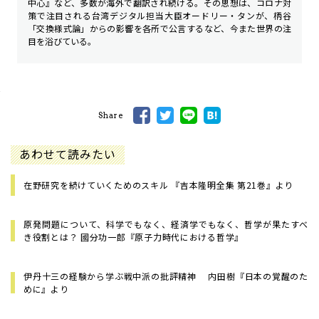
中心』など、多数が海外で翻訳され続ける。その思想は、コロナ対
策で注目される台湾デジタル担当大臣オードリー・タンが、柄谷
「交換様式論」からの影響を各所で公言するなど、今また世界の注
目を浴びている。
Share
あわせて読みたい
在野研究を続けていくためのスキル 『吉本隆明全集 第21巻』より
原発問題について、科学でもなく、経済学でもなく、哲学が果たすべ
き役割とは？ 國分功一郎『原子力時代における哲学』
伊丹十三の経験から学ぶ戦中派の批評精神 内田樹『日本の覚醒のた
めに』より