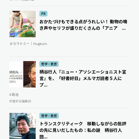
PR
おかたづけもできる点がうれしい！ 動物の鳴
き声やセリフが盛りだくさんの「アニア ...
タカラトミー｜Hugkum
哲学・思想
柄谷行人『ニュー・アソシエーショニスト宣
言』を、「好書好日」メルマガ読者５人に
プ...
# 政治
好書好日編集部
哲学・思想
トランスクリティーク 移動しながらの批評
の先に見いだしたもの：私の謎 柄谷行人
回...