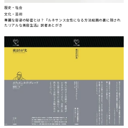
歴史・社会
文化・芸術
華麗な容姿の秘密とは？『ルネサンス女性になる方法――絵画の裏に隠され
たリアルな美容生活』訳者あとがき