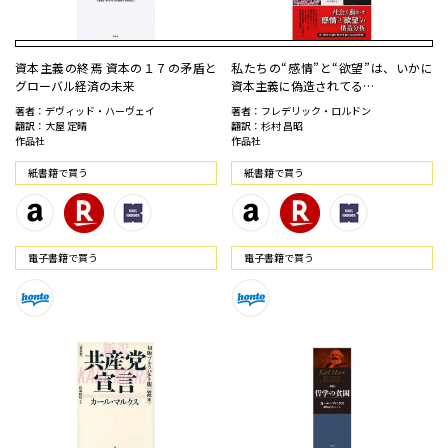
資本主義の終焉 資本の１７の矛盾と
私たちの“感情”と“欲望”は、いかに
グローバル経済の未来
資本主義に偽造されてる…
著者：デヴィッド・ハーヴェイ
著者：フレデリック・ロルドン
翻訳：大屋 定晴
翻訳：杉村 昌昭
作品社
作品社
紙書籍で買う
紙書籍で買う
電⼦書籍で買う
電⼦書籍で買う