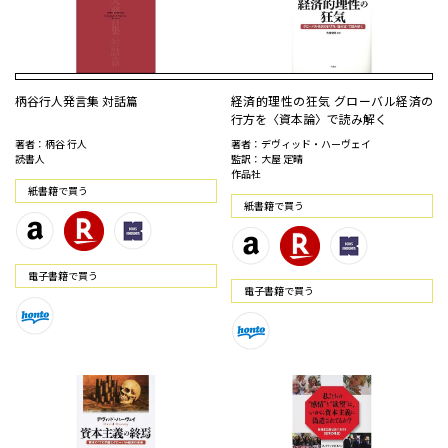
柄谷行人発言集 対話篇
経済的理性の狂気 グローバル経済の
行方を〈資本論〉で読み解く
著者：柄谷 行人
著者：デヴィッド・ハーヴェイ
読書人
監訳：大屋 定晴
作品社
紙書籍で買う
紙書籍で買う
電⼦書籍で買う
電⼦書籍で買う