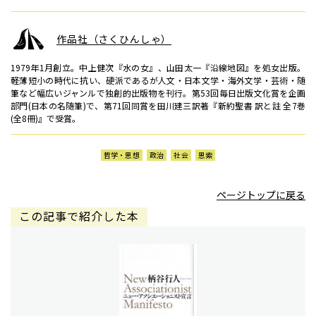
作品社（さくひんしゃ）
1979年1月創立。中上健次『水の女』、山田太一『沿線地図』を処女出版。
軽薄短小の時代に抗い、硬派であるが人文・日本文学・海外文学・芸術・随
筆など幅広いジャンルで独創的出版物を刊行。第53回毎日出版文化賞を企画
部門(日本の名随筆)で、第71回同賞を田川建三訳著『新約聖書 訳と註 全7巻
(全8冊)』で受賞。
哲学・思想
政治
社会
思索
ページトップに戻る
この記事で紹介した本