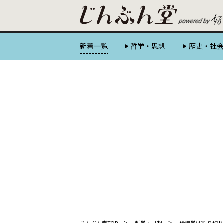
新着一覧
哲学・思想
歴史・社
じんぶん堂TOP
哲学・思想
倫理学は割り切れ