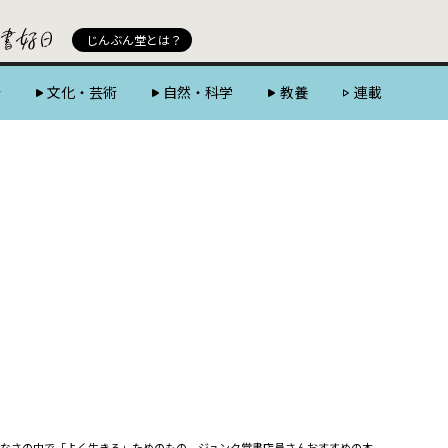
じんぶん堂 powered by 好書好日
じんぶん堂とは？
会
文化・芸術
自然・科学
教養
連載
なさの中で「よく生きる」ためのもの ジュンク堂書店員さんおすすめの本