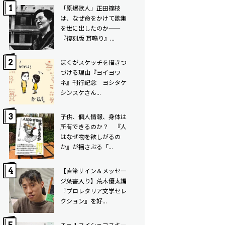
「原爆歌人」正田篠枝
は、なぜ命をかけて歌集
を世に出したのか——
『復刻版 耳鳴り』...
ぼくがスケッチを描きつ
づける理由――『ヨイヨワ
ネ』刊行記念 ヨシタケ
シンスケさん...
子供、個人情報、身体は
所有できるのか？ 『人
はなぜ物を欲しがるの
か』が揺さぶる「...
【直筆サイン＆メッセー
ジ葉書入り】荒木優太編
『プロレタリア文学セレ
クション』を好...
チェルヌイシェフスキー