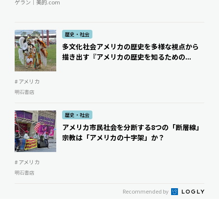
ゲラン｜美的.com
歴史・社会
多文化社会アメリカの歴史を多様な視点から
描き出す――『アメリカの歴史を知るための...
# アメリカ
明石書店
歴史・社会
アメリカ市民社会を分断する8つの「断層線」――
宗教は「アメリカの十字架」か？
# アメリカ
明石書店
Recommended by