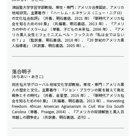
津田塾大学学芸学部教授。専攻・専門：アメリカ合衆国史、アメリカ
地域研究。主要著作：『ハーレム・ルネサンス――〈ニュー・ニグロ〉
の文化社会批評』（共著、明石書店、2021 年）『新時代アメリカ社
会を知るための60 章』（共編著、明石書店、2013 年）、『アメリ
カの中のイスラーム』（単著、子どもの未来社、2006 年）、『アメ
リカ黒人女性とフェミニズム――ベル・フックスの「私は女ではない
の？」』（監訳書、明石書店、2010 年）、『20 世紀のアメリカ黒
人指導者』（共訳書、明石書店、2005 年）。
落合明子
(おちあい・あきこ)
同志社大学グローバル地域文化学部教授。専攻・専門：アメリカ黒
人の歴史と文化。主要著作：『ジョン・ブラウンの屍を越えて――南北
戦争とその時代』（共著、金星堂、2016 年）、『新時代アメリカ社
会を知るための60 章』（共編著、明石書店、2013 年）、Harvesting
Freedom: African American Agrarianism in Civil War Era South
Carolina（単著、Praeger, 2004）、『アメリカの奴隷解放と黒人――百
年越しの闘争史』（共訳書、明石書店、近刊）。