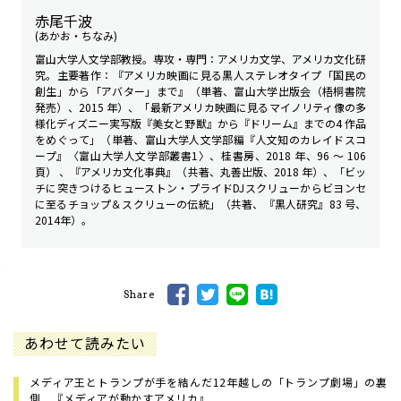
赤尾千波
(あかお・ちなみ)
富山大学人文学部教授。専攻・専門：アメリカ文学、アメリカ文化研
究。主要著作：『アメリカ映画に見る黒人ステレオタイプ――「国民の
創生」から「アバター」まで』（単著、富山大学出版会（梧桐書院
発売）、2015 年）、「最新アメリカ映画に見るマイノリティ像の多
様化――ディズニー実写版『美女と野獣』から『ドリーム』までの4 作品
をめぐって」（単著、富山大学人文学部編『人文知のカレイドスコ
ープ』〈富山大学人文学部叢書1〉、桂書房、2018 年、96 ～ 106
頁） 、『アメリカ文化事典』（共著、丸善出版、2018 年）、「ビッ
チに突きつけるヒューストン・プライド――DJスクリューからビヨンセ
に至るチョップ＆スクリューの伝統」（共著、『黒人研究』83 号、
2014年）。
Share
あわせて読みたい
メディア王とトランプが手を結んだ12年越しの「トランプ劇場」の裏
側 『メディアが動かすアメリカ』