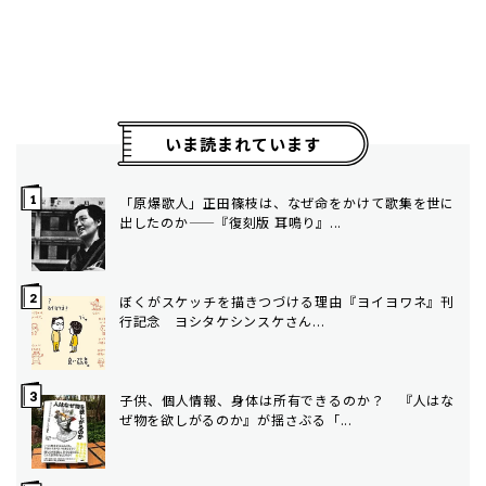
いま読まれています
「原爆歌人」正田篠枝は、なぜ命をかけて歌集を世に
出したのか——『復刻版 耳鳴り』...
ぼくがスケッチを描きつづける理由――『ヨイヨワネ』刊
行記念 ヨシタケシンスケさん...
子供、個人情報、身体は所有できるのか？ 『人はな
ぜ物を欲しがるのか』が揺さぶる「...