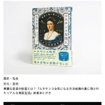
歴史・社会
文化・芸術
華麗な容姿の秘密とは？『ルネサンス女性になる方法――絵画の裏に隠され
たリアルな美容生活』訳者あとがき