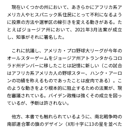
現在いくつかの州において、あきらかにアフリカ系ア
メリカ人やヒスパニック系住民にとって不利になるよう
に投票の方法や選挙区の線引きを変える動きがある。た
とえばジョージア州において、2021年3月法案が成立
し、知事がそれに署名した。
これに抗議し、アメリカ・プロ野球大リーグが今年の
オールスターゲームをジョージア州アトランタからコロ
ラド州デンバーに移したことは記憶に新しい（この試合
はアフリカ系アメリカ人の野球スター、ハンク・アーロ
ンの功績を称えるものであったことは皮肉である）。こ
のような動きをより根本的に阻止するための法案が、現
在審議されている。バイデン政権は強くその成立を図っ
ているが、予断は許されない。
他方、本書でも触れられているように、南北戦争時の
南部連合軍の旗のデザイン（X形十字に13の星を並べた