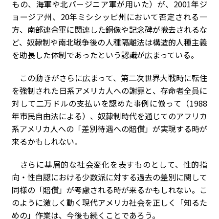
もの、海軍や北バージニア軍が用いた）が、2001年ジ
ョージア州、20年ミシシッピ州において否定される一
方、南部連合軍に関連した銅像や記念碑が撤去されるな
ど、奴隷制や南北戦争後の人種隔離法は構造的人種主義
を助長した体制であったという認識が広まっている。
この動きがさらに広まって、第二次世界大戦時に転住
を強制された日系アメリカ人への謝罪と、存命者全員に
対して二万ドルの支払いを認めた事例に倣って（1988
年市民自由法による）、奴隷制時代を通じてのアフリカ
系アメリカ人への「差別待遇への賠償」が実現する時が
来るかもしれない。
さらに基層的な社会変化を表すものとして、性的指
向・性自認における少数派に対する過去の差別に関して
同様の「賠償」が考慮される時が来るかもしれない。こ
のように激しく動く現代アメリカ社会を正しく「知るた
めの」作業は、今後も続くことであろう。