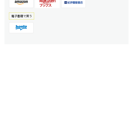
電⼦書籍で買う