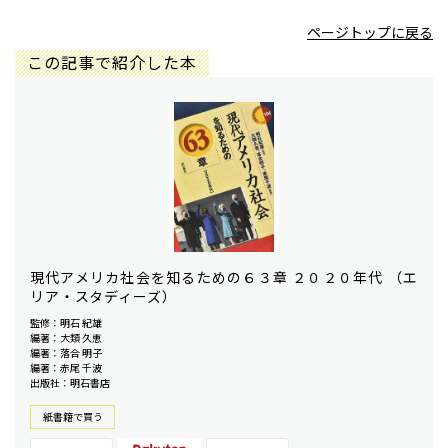
ページトップに戻る
この記事で紹介した本
現代アメリカ社会を知るための６３章 ２０２０年代 （エ
リア・スタディーズ）
監修：明石 紀雄
編著：大類 久恵
編著：落合 明子
編著：赤尾 千波
出版社：明石書店
紙書籍で買う