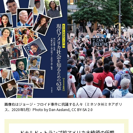
画像右はジョージ・フロイド事件に抗議する人々（ミネソタ州ミネアポリ
ス、2020年5月）Photo by Dan Aasland, CC BY-SA 2.0
ドナルド・トランプ前アメリカ大統領の任期