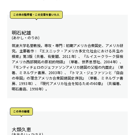
この本の監修者・この文章を書いた人
明石紀雄
(あかし・のりお)
筑波大学名誉教授。専攻・専門：初期アメリカ合衆国史、アメリカ研
究。主要著作：『エスニック・アメリカ――多文化社会における共生の
模索』第3版（共著、有斐閣、2011年）、『ルイス＝クラーク探検――
アメリカ西部開拓の原初的物語』（単著、世界思想社、2004年）、
『モンティチェロのジェファソン――アメリカ建国の父祖の内面史』（単
著、ミネルヴァ書房、2003年）、『トマス・ジェファソンと「自由
の帝国」の理念――アメリカ合衆国建国史序説』（単著、ミネルヴァ書
房、1993年）、『現代アメリカ社会を知るための60章』（共編著、
明石書店、1998年）。
この本の編者
大類久恵
(おおるい・ひさえ)