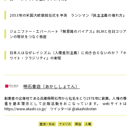
2053年の米国大統領就任式を予測 ランシマン『民主主義の壊れ方』
ジェニファー・エバーハート『無意識のバイアス』――BLMと在日コリア
ンの現状をつなぐ視座
日本人はなぜレイシズム（人種差別主義）に向き合えないのか？――『ホ
ワイト・フラジリティ』の射程
明石書店（あかししょてん）
創業者の出身地である兵庫県明石市から社名をとり1978年に創業。人権の尊
重を基本理念として出版活動をおこなっています。 webサイトは
https://www.akashi.co.jp/ ツイッターは @akashishoten
歴史・社会
アメリカ
政治
人権