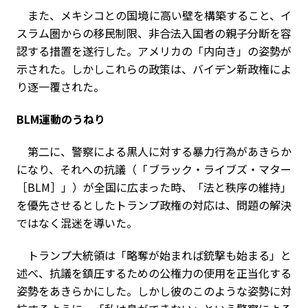
また、メキシコとの国境に高い壁を構築すること、イ
スラム圏からの移民制限、非合法入国者の親子分断を容
認する措置を遂行した。アメリカの「内向き」の姿勢が
示された。しかしこれらの政策は、バイデン新政権によ
り逐一覆された。
BLM運動のうねり
第二に、警察による黒人に対する暴力行為があきらか
になり、それへの抗議（「ブラック・ライブズ・マター
［BLM］」）が全国に広まった時、「法と秩序の維持」
を優先させるとしたトランプ政権の対応は、問題の解決
ではなく混迷を導いた。
トランプ大統領は「略奪が始まれば銃撃も始まる」と
述べ、抗議を鎮圧するための公権力の使用を正当化する
姿勢をあきらかにした。しかし彼のこのような姿勢に対