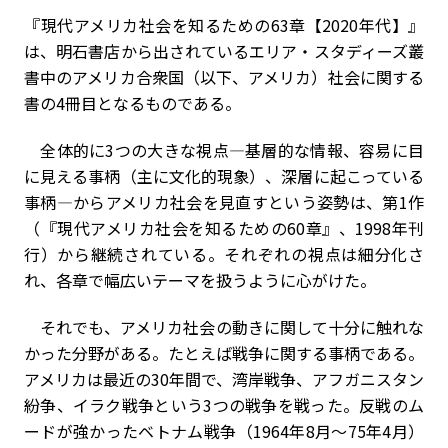
『現代アメリカ社会を知るための63章【2020年代】』
は、明石書店から出されているエリア・スタディーズ叢
書中のアメリカ合衆国（以下、アメリカ）社会に関する
書の4冊目となるものである。
全体的に3つの大きな視点―基層的な情報、容易に目
に見える事柄（主に文化的現象）、深層に起こっている
事柄―からアメリカ社会を見直すという姿勢は、第1作
（『現代アメリカ社会を知るための60章』、1998年刊
行）から継続されている。それぞれの視点は細分化さ
れ、各章で幅広いテーマを扱うように心がけた。
それでも、アメリカ社会の動きに関して十分に触れな
かった分野がある。たとえば戦争に関する事柄である。
アメリカは最近の30年間で、湾岸戦争、アフガニスタン
紛争、イラク戦争という3つの戦争を戦った。反戦のム
ードが強かったベトナム戦争（1964年8月〜75年4月）