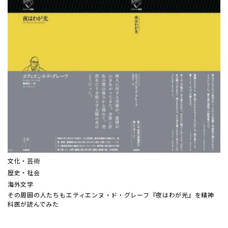
文化・芸術
歴史・社会
海外文学
その周囲の人たちも――エティエンヌ・ド・グレーフ『夜はわが光』を精神
科医が読んでみた