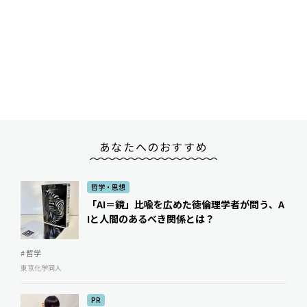
あなたへのおすすめ
哲学・思想
「AI＝鏡」比喩を広めた徳倫理学者が問う、A
Iと人間のあるべき関係とは？
# 哲学
東京化学同人
PR