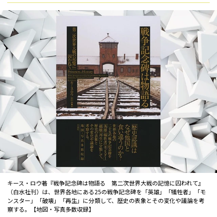
キース・ロウ著『戦争記念碑は物語る 第二次世界大戦の記憶に囚われて』
（白水社刊）は、世界各地にある25の戦争記念碑を「英雄」「犠牲者」「モ
ンスター」「破壊」「再生」に分類して、歴史の表象とその変化や議論を考
察する。【地図・写真多数収録】