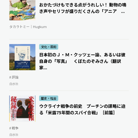
おかたづけもできる点がうれしい！ 動物の鳴
き声やセリフが盛りだくさんの「アニア ...
タカラトミー｜Hugkum
文化・芸術
日本初のＪ・Ｍ・クッツェー論、あるいは彼
自身の「写真」 くぼたのぞみさん（翻訳
家...
# 評論
白水社
歴史・社会
ウクライナ戦争の前史 プーチンの謀略に迫
る「米露75年間のスパイ合戦」［前篇］
# 戦争
白水社