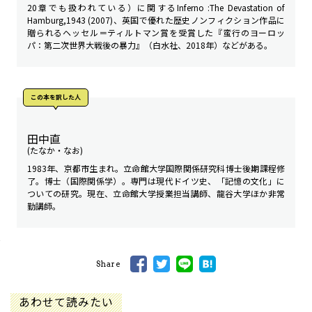
20章でも扱われている）に関するInferno :The Devastation of
Hamburg,1943 (2007)、英国で優れた歴史ノンフィクション作品に
贈られるヘッセル＝ティルトマン賞を受賞した『蛮行のヨーロッ
パ：第二次世界大戦後の暴力』（白水社、2018年）などがある。
この本を訳した人
田中直
(たなか・なお)
1983年、京都市生まれ。立命館大学国際関係研究科博士後期課程修
了。博士（国際関係学）。専門は現代ドイツ史、「記憶の文化」に
ついての研究。現在、立命館大学授業担当講師、龍谷大学ほか非常
勤講師。
Share
あわせて読みたい