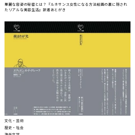
華麗な容姿の秘密とは？『ルネサンス女性になる方法――絵画の裏に隠され
たリアルな美容生活』訳者あとがき
文化・芸術
歴史・社会
海外文学