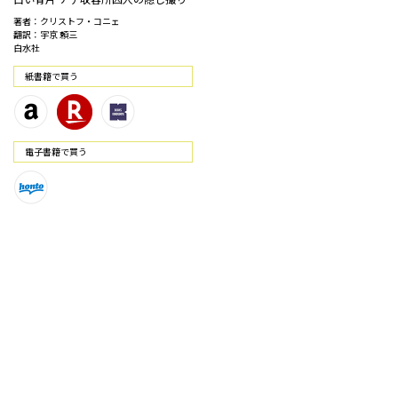
著者：クリストフ・コニェ
翻訳：宇京 頼三
白水社
紙書籍で買う
電⼦書籍で買う