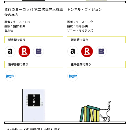
蛮行のヨーロッパ 第二次世界大戦直
トンネル・ヴィジョン
後の暴力
著者：キース・ロウ
著者：キース・ロウ
翻訳：猪狩 弘美
翻訳：雨海 弘美
白水社
ソニー・マガジンズ
紙書籍で買う
紙書籍で買う
電⼦書籍で買う
電⼦書籍で買う
白い骨片 ナチ収容所囚人の隠し撮り