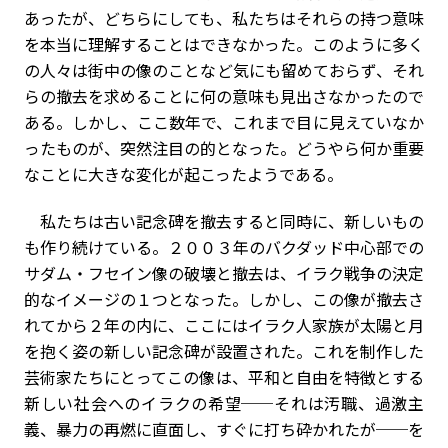
あったが、どちらにしても、私たちはそれらの持つ意味
を本当に理解することはできなかった。このように多く
の人々は街中の像のことなど気にも留めておらず、それ
らの撤去を求めることに何の意味も見出さなかったので
ある。しかし、ここ数年で、これまで目に見えていなか
ったものが、突然注目の的となった。どうやら何か重要
なことに大きな変化が起こったようである。
私たちは古い記念碑を撤去すると同時に、新しいもの
も作り続けている。２００３年のバクダッド中心部での
サダム・フセイン像の破壊と撤去は、イラク戦争の決定
的なイメージの１つとなった。しかし、この像が撤去さ
れてから２年の内に、ここにはイラク人家族が太陽と月
を抱く姿の新しい記念碑が設置された。これを制作した
芸術家たちにとってこの像は、平和と自由を特徴とする
新しい社会へのイラクの希望──それは汚職、過激主
義、暴力の再燃に直面し、すぐに打ち砕かれたが──を