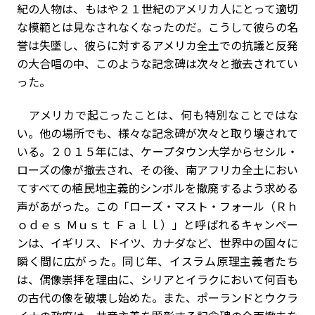
紀の人物は、もはや２１世紀のアメリカ人にとって適切
な模範とは見なされなくなったのだ。こうして彼らの名
誉は失墜し、彼らに対するアメリカ全土での抗議と反発
の大合唱の中、このような記念碑は次々と撤去されてい
った。
アメリカで起こったことは、何も特別なことではな
い。他の場所でも、様々な記念碑が次々と取り壊されて
いる。２０１５年には、ケープタウン大学からセシル・
ローズの像が撤去され、その後、南アフリカ全土におい
てすべての植民地主義的シンボルを撤廃するよう求める
声があがった。この「ローズ・マスト・フォール（Ｒｈ
ｏｄｅｓ Ｍｕｓｔ Ｆａｌｌ）」と呼ばれるキャンペー
ンは、イギリス、ドイツ、カナダなど、世界中の国々に
瞬く間に広がった。同じ年、イスラム原理主義者たち
は、偶像崇拝を理由に、シリアとイラクにおいて何百も
の古代の像を破壊し始めた。また、ポーランドとウクラ