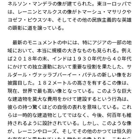
ネルソン・マンデラの像が建てられた。東ヨーロッパで
は、レーニンとマルクスの像がトマーシュ・マサリクや
ヨゼフ・ピウスツキ、そしてその他の民族主義的な英雄
の顕彰に道を譲っている。
最新のモニュメントの中には、特にアジアの一部の地
域において、本当に規模の大きなものも見られる。例え
ば２０１８年の末、インドは１９３０年代から４０年代
にかけての独立運動において重要な役割を果たした、サ
ルダール・ヴァッラブバーイー・パテルの新しい像をお
披露目した。１８２メートルの高さを有するこの像は、
現在、世界で最も高い像となっている。このような巨大
な建造物を莫大な費用をかけて建設するという行為は、
彼らの持つ驚くほどの自信の表れを意味している。これ
らは一時的な建造物としてではなく、今後、何百年も維
持されるように設計されている。しかし、このような像
が、レーニンやローズ、そしてその他のかつては恒久的