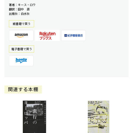
著者：キース・ロウ
翻訳：田中 直
出版社：白水社
紙書籍で買う
電⼦書籍で買う
関連する本棚