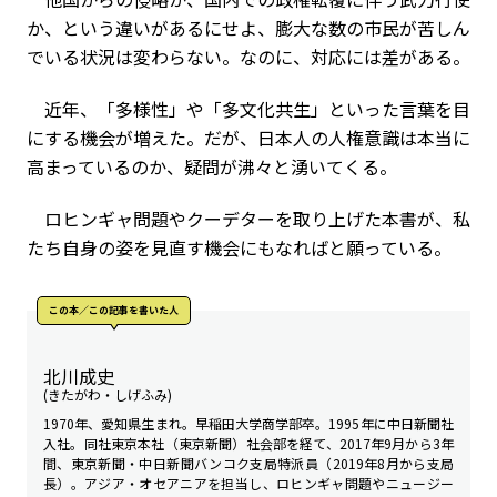
か、という違いがあるにせよ、膨大な数の市民が苦しん
でいる状況は変わらない。なのに、対応には差がある。
近年、「多様性」や「多文化共生」といった言葉を目
にする機会が増えた。だが、日本人の人権意識は本当に
高まっているのか、疑問が沸々と湧いてくる。
ロヒンギャ問題やクーデターを取り上げた本書が、私
たち自身の姿を見直す機会にもなればと願っている。
この本／この記事を書いた人
北川成史
(きたがわ・しげふみ)
1970年、愛知県生まれ。早稲田大学商学部卒。1995年に中日新聞社
入社。同社東京本社（東京新聞）社会部を経て、2017年9月から3年
間、東京新聞・中日新聞バンコク支局特派員（2019年8月から支局
長）。アジア・オセアニアを担当し、ロヒンギャ問題やニュージー