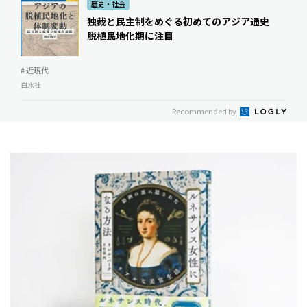
歴史・社会
独裁と民主制をめぐる初めてのアジア通史
脱植民地化期に注目
# 近現代
白水社
Recommended by