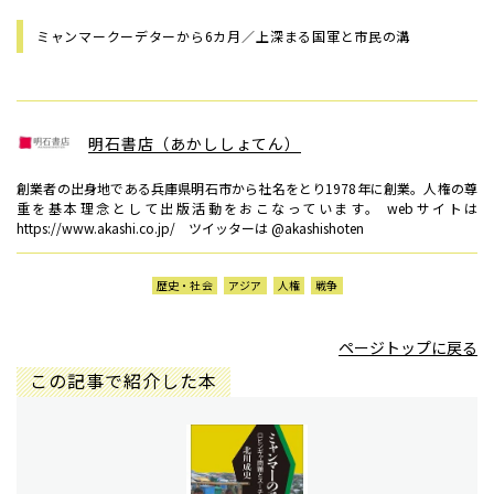
ミャンマークーデターから6カ月／上――深まる国軍と市民の溝
明石書店（あかししょてん）
創業者の出身地である兵庫県明石市から社名をとり1978年に創業。人権の尊
重を基本理念として出版活動をおこなっています。 webサイトは
https://www.akashi.co.jp/ ツイッターは @akashishoten
歴史・社会
アジア
人権
戦争
ページトップに戻る
この記事で紹介した本