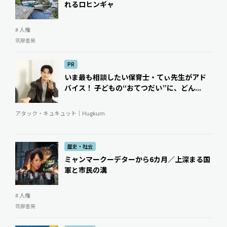
れるロヒンギャ
# 人権
筑摩書房
PR
いま最も相談したい保育士・てぃ先生がアド
バイス！ 子どもの“おてつだい”に、どん...
アタック・キュキュット｜Hugkum
歴史・社会
ミャンマークーデターから6カ月／上――深まる国
軍と市民の溝
# 人権
筑摩書房