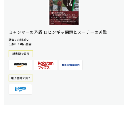
ミャンマーの矛盾 ロヒンギャ問題とスーチーの苦難
著者：北川 成史
出版社：明石書店
紙書籍で買う
電⼦書籍で買う