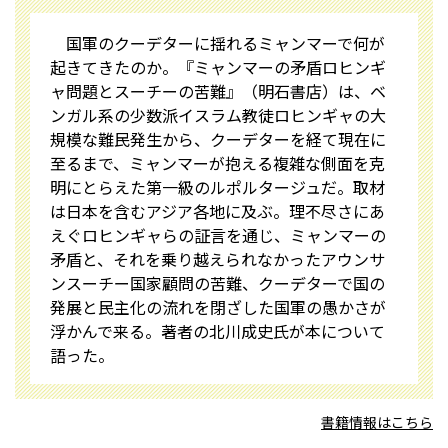
国軍のクーデターに揺れるミャンマーで何が
起きてきたのか。『ミャンマーの矛盾――ロヒンギ
ャ問題とスーチーの苦難』（明石書店）は、ベ
ンガル系の少数派イスラム教徒ロヒンギャの大
規模な難民発生から、クーデターを経て現在に
至るまで、ミャンマーが抱える複雑な側面を克
明にとらえた第一級のルポルタージュだ。取材
は日本を含むアジア各地に及ぶ。理不尽さにあ
えぐロヒンギャらの証言を通じ、ミャンマーの
矛盾と、それを乗り越えられなかったアウンサ
ンスーチー国家顧問の苦難、クーデターで国の
発展と民主化の流れを閉ざした国軍の愚かさが
浮かんで来る。著者の北川成史氏が本について
語った。
書籍情報はこちら