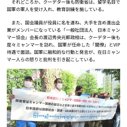
それどころか、クーデター後も防衛省は、留学名目で
国軍の軍人を受け入れ、教育訓練を施している。
また、国会議員が役員に名を連ね、大手を含め進出企
業がメンバーになっている「一般社団法人 日本ミャン
マー協会」会長の渡辺秀央元郵政相は、クーデター後も
度々ミャンマーを訪れ、国軍が任命した「閣僚」とVIP
待遇で面談。国軍に融和的な行動と発言が、在日ミャン
マー人らの怒りと批判を引き起こしている。