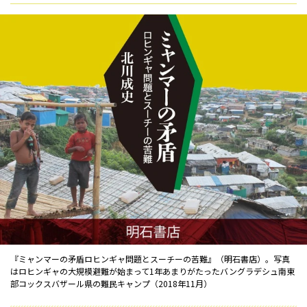
『ミャンマーの矛盾――ロヒンギャ問題とスーチーの苦難』（明石書店）。写真
はロヒンギャの大規模避難が始まって1年あまりがたったバングラデシュ南東
部コックスバザール県の難民キャンプ（2018年11月）