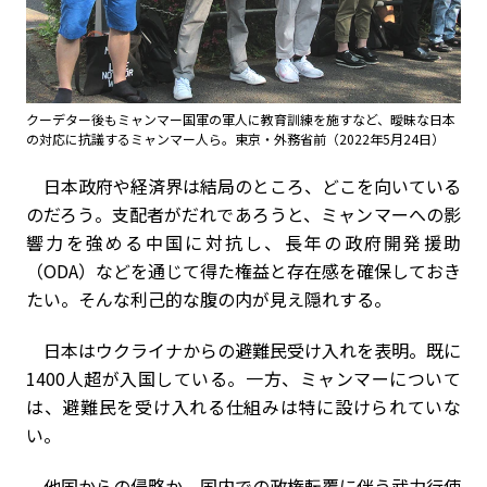
クーデター後もミャンマー国軍の軍人に教育訓練を施すなど、曖昧な日本
の対応に抗議するミャンマー人ら。東京・外務省前（2022年5月24日）
日本政府や経済界は結局のところ、どこを向いている
のだろう。支配者がだれであろうと、ミャンマーへの影
響力を強める中国に対抗し、長年の政府開発援助
（ODA）などを通じて得た権益と存在感を確保しておき
たい。そんな利己的な腹の内が見え隠れする。
日本はウクライナからの避難民受け入れを表明。既に
1400人超が入国している。一方、ミャンマーについて
は、避難民を受け入れる仕組みは特に設けられていな
い。
他国からの侵略か、国内での政権転覆に伴う武力行使