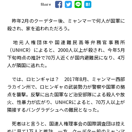
Share
昨年2月のクーデター後、ミャンマーで何人が国軍に
殺され、家を追われただろう。
地元人権団体や国連難民高等弁務官事務所
（UNHCR）によると、2000人以上が殺され、今年5月
下旬時点の推計で70万人近くが国内避難民になり、4万
人が隣国に逃れた。
では、ロヒンギャは？ 2017年8月、ミャンマー西部
ラカイン州で、ロヒンギャの武装勢力が警察や国軍の拠
点を襲撃。反撃に出た国軍など治安部隊による殺人や放
火、性暴力が広がり、UNHCRによると、70万人以上が
隣接するバングラデシュへの難民となった。
死者はと言うと、国連人権理事会の国際調査団は控え
めに見て1万人と推計。一方、クーデター前のミャンマ