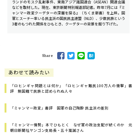
ランドのモスク乱射事件、東南アジア諸国連合（ASEAN）関連会議
などを取材した。現在、東京新聞特別報道部記者。昨年7月には『ミ
ャンマー政変――クーデターの深層を探る』（ちくま新書）を上梓。国
軍とスーチー率いる民主派の国民民主連盟（NLD）、少数民族という
3者のもつれた関係をひもとき、クーデターの背景を掘り下げた。
Share
あわせて読みたい
「ロヒンギャ問題とは何か」「ロヒンギャ難民100万人の衝撃」書
評 無国籍で民族と認められぬ人々
「ミャンマー政変」書評 国軍の自己陶酔 民主派の差別
「ミャンマー情勢」本でひもとく なぜ軍の政治支配が続くのか 元
朝日新聞社ヤンゴン支局長・五十嵐誠さん