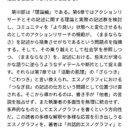
第III部は「理論編」である。第6章ではアクションリ
サーチとその記述に関する理論と実際の記述群を検討
し、コミュニティを「より良い」状態へと変化させるも
のとしてのアクションリサーチの規範が、〈ままならな
さ〉を記述から捨象させがちであるという問題点を指摘
する。そして、その乗り越えとして社会学を参照しつ
つ、〈ままならなさ〉を、記述における、些末だが滑ら
かな語りに逆らうようなディテールや断片として捉え直
す。それらは第7章では「活動の肌理」の「ざらつき」
「ごわつき」と言い換えられ、エスノグラフィにおける
「つなぎ目」の記述の仕方という問題として位置づけ直
される。そこから導かれるのは、書き手が「他者」の言
説を独占せず、また執筆者の多面性を無理に統合せず、
多声的なものとしてエスノグラフィを書くという方向性
だ。この読者の多様な解釈や多様な応答を引き出しうる
エスノグラフィを、著者は「共話的エスノグラフィ」と