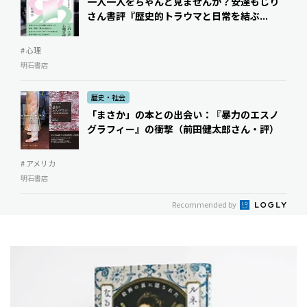
一人一人をちゃんと見ませんか？――安達もじり
さん書評『歴史的トラウマと日常を結ぶ...
# 心理
明石書店
歴史・社会
「まさか」の本との出会い：『暴力のエスノ
グラフィー』の衝撃（前田健太郎さん・評）
# アメリカ
明石書店
Recommended by