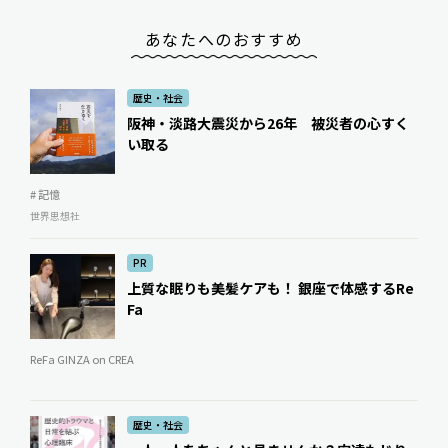
あなたへのおすすめ
歴史・社会
阪神・淡路大震災から26年 被災者の心すく
い取る
# 記憶
世界思想社
PR
上質な眠りも美髪ケアも！ 銀座で体感するRe
Fa
ReFa GINZA on CREA
歴史・社会