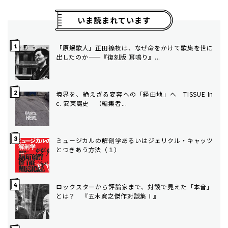
いま読まれています
「原爆歌人」正田篠枝は、なぜ命をかけて歌集を世に
出したのか——『復刻版 耳鳴り』...
境界を、絶えざる変容への「経由地」へ TISSUE In
c. 安東嵩史 （編集者...
ミュージカルの解剖学――あるいはジェリクル・キャッツ
とつきあう方法（１）
ロックスターから評論家まで、対談で見えた「本音」
とは？ 『五木寛之傑作対談集Ⅰ』