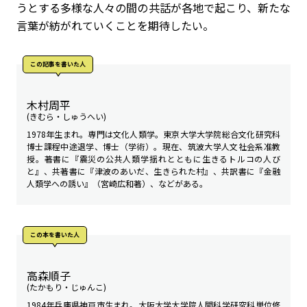
うとする多様な人々の間の共話が各地で起こり、新たな
言葉が紡がれていくことを期待したい。
この記事を書いた人
木村周平
(きむら・しゅうへい)
1978年生まれ。専門は文化人類学。東京大学大学院総合文化研究科
博士課程中途退学、博士（学術）。現在、筑波大学人文社会系准教
授。著書に『震災の公共人類学――揺れとともに生きるトルコの人び
と』、共著書に『津波のあいだ、生きられた村』、共訳書に『金融
人類学への誘い』（宮崎広和著）、などがある。
この本を書いた人
高森順子
(たかもり・じゅんこ)
1984年兵庫県神戸市生まれ。大阪大学大学院人間科学研究科単位修