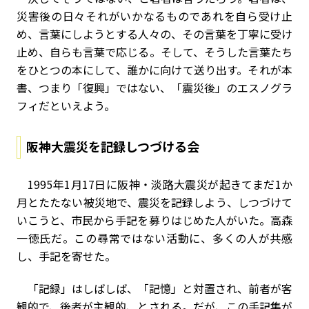
災害後の日々――それがいかなるものであれ――を自ら受け止
め、言葉にしようとする人々の、その言葉を丁寧に受け
止め、自らも言葉で応じる。そして、そうした言葉たち
をひとつの本にして、誰かに向けて送り出す。それが本
書、つまり「復興」ではない、「震災後」のエスノグラ
フィだといえよう。
阪神大震災を記録しつづける会
1995年1月17日に阪神・淡路大震災が起きてまだ1か
月とたたない被災地で、震災を記録しよう、しつづけて
いこうと、市民から手記を募りはじめた人がいた。高森
一徳氏だ。この尋常ではない活動に、多くの人が共感
し、手記を寄せた。
「記録」はしばしば、「記憶」と対置され、前者が客
観的で、後者が主観的、とされる。だが、この手記集が