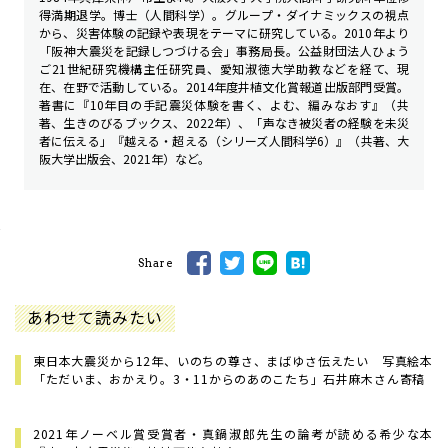
得満期退学。博士（人間科学）。グループ・ダイナミックスの視点
から、災害体験の記録や表現をテーマに研究している。2010年より
「阪神大震災を記録しつづける会」事務局長。公益財団法人ひょう
ご21世紀研究機構主任研究員、愛知淑徳大学助教などを経て、現
在、在野で活動している。2014年度井植文化賞報道出版部門受賞。
著書に『10年目の手記――震災体験を書く、よむ、編みなおす』（共
著、生きのびるブックス、2022年）、「声なき被災者の経験を未災
者に伝える」『越える・超える（シリーズ人間科学6）』（共著、大
阪大学出版会、2021年）など。
Share
あわせて読みたい
東日本大震災から12年、いのちの尊さ、まばゆさ伝えたい 写真絵本
「ただいま、おかえり。3・11からのあのこたち」石井麻木さん寄稿
2021年ノーベル賞受賞者・真鍋淑郎先生の論考が読める希少な本