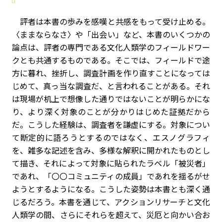
評者は本書の歩みを感嘆と共感をもって受け止める。
〈ままならなさ〉や「出会い」など、本書のいくつかの
論点は、評者の専門である文化人類学のフィールドワー
クとも共通するものである。そこでは、フィールドで途
方に暮れ、挫折し、調査計画を作り直すことになっては
じめて、真っ当な調査だ、と言われることがある。それ
は現場が机上で想像した通りではないことが明らかにな
り、より深く対象のことが分かりはじめた証拠だから
だ。こうした経験は、調査者を謙虚にする。対象につい
て断定的に語ろうとするのではなく、エスノグラフィ
を、雑多な記述を含み、多様な解釈に開かれたものとし
て描き、それによって対象に貼られたラベル――「被災者」
であれ、「〇〇コミュニティの成員」であれ――を揺るがせ
ようとするようになる。こうした姿勢は本書とも深く通
じるだろう。本書を通じて、アクションリサーチと文化
人類学の間、さらにそれらを超えて、災厄と向かい合お