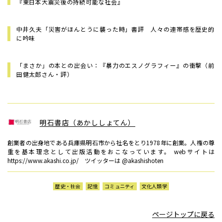
『東日本大震災後の持続可能な社会』
中井久夫「災害がほんとうに襲った時」書評 人々の連帯感を歴史的
に吟味
「まさか」の本との出会い：『暴力のエスノグラフィー』の衝撃（前
田健太郎さん・評）
明石書店（あかししょてん）
創業者の出身地である兵庫県明石市から社名をとり1978年に創業。人権の尊
重を基本理念として出版活動をおこなっています。 webサイトは
https://www.akashi.co.jp/ ツイッターは @akashishoten
歴史・社会
記憶
コミュニティ
文化人類学
ページトップに戻る