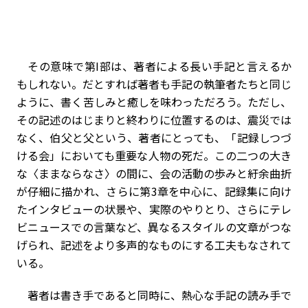
その意味で第I部は、著者による長い手記と言えるか
もしれない。だとすれば著者も手記の執筆者たちと同じ
ように、書く苦しみと癒しを味わっただろう。ただし、
その記述のはじまりと終わりに位置するのは、震災では
なく、伯父と父という、著者にとっても、「記録しつづ
ける会」においても重要な人物の死だ。この二つの大き
な〈ままならなさ〉の間に、会の活動の歩みと紆余曲折
が仔細に描かれ、さらに第3章を中心に、記録集に向け
たインタビューの状景や、実際のやりとり、さらにテレ
ビニュースでの言葉など、異なるスタイルの文章がつな
げられ、記述をより多声的なものにする工夫もなされて
いる。
著者は書き手であると同時に、熱心な手記の読み手で