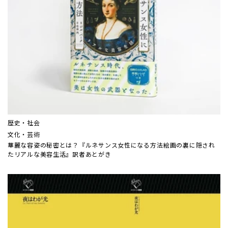
歴史・社会
文化・芸術
華麗な容姿の秘密とは？『ルネサンス女性になる方法――絵画の裏に隠され
たリアルな美容生活』訳者あとがき