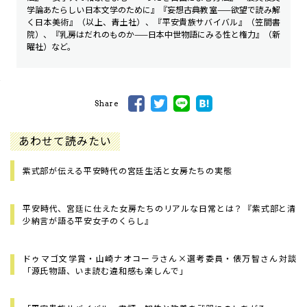
学論――あたらしい日本文学のために』『妄想古典教室——欲望で読み解
く日本美術』（以上、青土社）、『平安貴族サバイバル』（笠間書
院）、『乳房はだれのものか——日本中世物語にみる性と権力』（新
曜社）など。
Share
あわせて読みたい
紫式部が伝える平安時代の宮廷生活と女房たちの実態
平安時代、宮廷に仕えた女房たちのリアルな日常とは？――『紫式部と清
少納言が語る平安女子のくらし』
ドゥマゴ文学賞・山崎ナオコーラさん×選考委員・俵万智さん対談
「源氏物語、いま読む違和感も楽しんで」