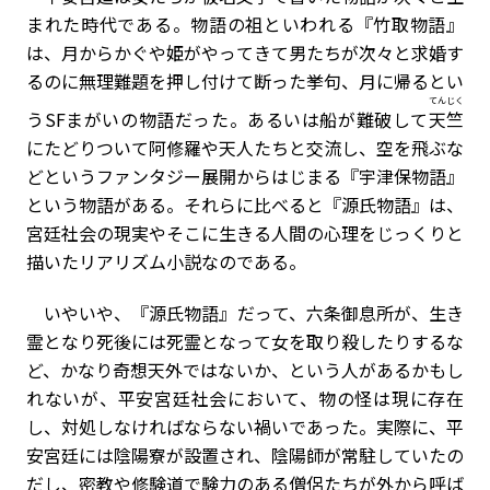
まれた時代である。物語の祖といわれる『竹取物語』
は、月からかぐや姫がやってきて男たちが次々と求婚す
るのに無理難題を押し付けて断った挙句、月に帰るとい
てんじく
うSFまがいの物語だった。あるいは船が難破して
天竺
にたどりついて阿修羅や天人たちと交流し、空を飛ぶな
どというファンタジー展開からはじまる『宇津保物語』
という物語がある。それらに比べると『源氏物語』は、
宮廷社会の現実やそこに生きる人間の心理をじっくりと
描いたリアリズム小説なのである。
いやいや、『源氏物語』だって、六条御息所が、生き
霊となり死後には死霊となって女を取り殺したりするな
ど、かなり奇想天外ではないか、という人があるかもし
れないが、平安宮廷社会において、物の怪は現に存在
し、対処しなければならない禍いであった。実際に、平
安宮廷には陰陽寮が設置され、陰陽師が常駐していたの
だし、密教や修験道で験力のある僧侶たちが外から呼ば