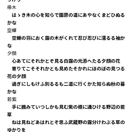
帚木
はゝき木の心を知らで園原の道にあやなくまどひぬる
かな
空蟬
空蝉の羽におく露の木がくれて忍び忍びに濡るる袖か
な
夕顔
心あてにそれかとぞ見る白露の光添へたる夕顔の花
寄りてこそそれかとも見めたそかれにほのぼの見つる
花の夕顔
過ぎにしもけふ別るるも二道に行くかた知らぬ秋の暮
かな
若紫
手に摘みていつしかも見む紫の根に通ひける野辺の若
草
ねは見ねどあはれとぞ思ふ武蔵野の露分けわぶる草の
ゆかりを