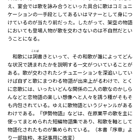
え、宴会では歌を詠み合うといった具合に歌はコミュニ
ケーションの一手段としてあるいはマナーとして身につ
けているのが当たり前だった。したがって、架空の物語
においても登場人物が歌を交わさないのは不自然だとい
うことになる。
ことば
和歌には
詞
書きといって、その和歌が誰によってどん
な状況で読まれたかを説明する一文がついていることが
ある。歌が交わされたシチュエーションを深追いしてい
けば自ずと歌にまつわる物語が出来上がるわけで、とく
に恋歌には、いったいどんな関係の二人の歌なのかしら
んなどと恋物語の楽しい想像へと人々を誘う種がそもそ
も内包されている。ゆえに歌物語というジャンルがある
わけである。『伊勢物語』などは、在原業平の歌を主に
使ってまとめられた短編物語集であり、和歌を軸として
物語化されたものが集められている。（本書「序章」よ
り一部抜粋、本記事用に改変）