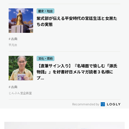
歴史・社会
紫式部が伝える平安時代の宮廷生活と女房た
ちの実態
# 古典
平凡社
文化・芸術
【直筆サイン入り】『名場面で愉しむ「源氏
物語」』を好書好日メルマガ読者３名様に
プ...
# 古典
じんぶん堂企画室
Recommended by