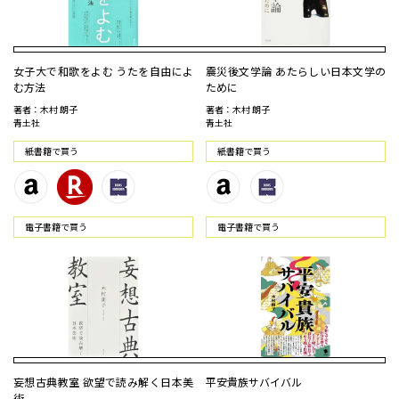
女子大で和歌をよむ うたを自由によ
震災後文学論 あたらしい日本文学の
む方法
ために
著者：木村 朗子
著者：木村 朗子
青土社
青土社
紙書籍で買う
紙書籍で買う
電⼦書籍で買う
電⼦書籍で買う
妄想古典教室 欲望で読み解く日本美
平安貴族サバイバル
術