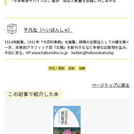
「平安貴族サバイバル」書評 知性と教養を武器にのしあがる
平凡社（へいぼんしゃ）
1914年創業。1931年『大百科事典』を編纂、辞典の出版社としての礎を築く
一方、本格的グラフィック誌『太陽』を創刊するなど多様な出版物を生み、
今日に至る。HP:www.heibonsha.co.jp twitter:@heibonshatoday
文化・芸術
日本
古典
ページトップに戻る
この記事で紹介した本