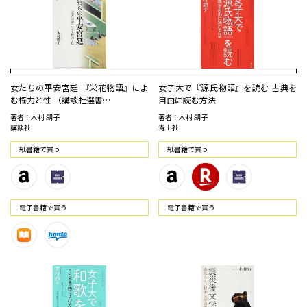
女たちの平安宮廷 『栄花物語』によ
女子大で『源氏物語』を読む 古典を
む権力と性 （講談社選書…
自由に読む方法
著者：木村 朗子
著者：木村 朗子
講談社
青土社
紙書籍で買う
紙書籍で買う
電⼦書籍で買う
電⼦書籍で買う