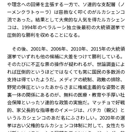
や理念への回帰を主張する一方で、ソ連的な支配層（ノ
ーメンクラトゥーラ）は容赦なく叩くのがルカシェンコ
流であった。結果として大衆的な人気を得たルカシェン
コは、1994年のベラルーシ独立後最初の大統領選挙で
圧倒的な勝利を収めることになる。
その後、2001年、2006年、2010年、2015年の大統領
選挙でいずれも他の候補に大差をつけて勝利している。
そのたびに不正な票の操作が疑われるが、世論調査によ
れば圧倒的というほどではなくても常に国民の多数派の
支持は得ていたようだ。メディアの統制、政敵の排除、
野党の弾圧といったあからさまに権威主義的な姿勢と表
裏一体の関係にあるのが、無料の医療・教育や手厚い社
会保障といったソ連的な政策の実施だ。マッチョで好戦
的、家父長的な指導者のイメージは、バチカ（親父）と
いうルカシェンコのあだ名にふさわしい。2020年の選
挙は古い父権的なルカシェンコ体制に対して、女性たち