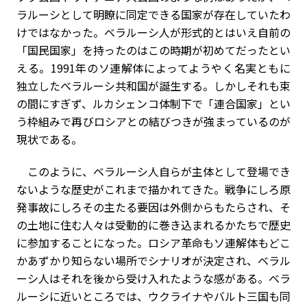
ラルーシとして明瞭に同定できる国家が存在していたわ
けではなかった。ベラルーシ人が形式的とはいえ自前の
「国民国家」を持ったのはこの時期が初めてだったとい
える。1991年のソ連解体によってようやく名実ともに
独立したベラルーシ共和国が誕生する。しかしそれも束
の間にすぎず、ルカシェンコ体制下で「連合国家」とい
う枠組みで再びロシアとの結びつきが強まっているのが
現状である。
このように、ベラルーシ人自らが主体として登場でき
ないような歴史がこれまで描かれてきた。戦争にしろ原
発事故にしろその主たる要因は外側からもたらされ、そ
の土地に住む人々は受動的に巻き込まれるかたちで歴史
に参加することになった。ロシア革命もソ連解体もどこ
かあずかり知らない場所でシナリオが決定され、ベラル
ーシ人はそれを後から受け入れたような感がある。ベラ
ルーシに近いところでは、ウクライナやバルト三国も同