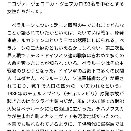
ニコヴァ、ヴェロニカ・ツェプカロの3名を中心とする
女性たちだった。
ベラルーシについて乏しい情報の中でこれまでどんな
ことが語られていたかといえば、たいていは戦争、原発
事故、ルカシェンコという三つの話題にしぼられる。ベ
ラルーシの三大厄災ともいえるかもしれない。第二次世
界大戦でナチス・ドイツとソ連の戦争はきわめて多くの
人命を奪ったことが知られている。ベラルーシはその主
戦場のひとつとなった。ドイツ軍の占領下で多くの民間
人（ユダヤ人、ベラルーシ人、ソ連軍捕虜など）が殺さ
れており、戦争で人口の四分の一が失われたという。
1986年のチェルノブイリ（チョルノビリ）原発事故が
起きたのはウクライナ領内だが、風向きの加減で放射能
汚染はベラルーシにも広範囲に広がった。チハノフスカ
ヤが生まれた町ミカシェヴィチも汚染地域だったので、
本書でも触れられているように、子供時代に富裕層では