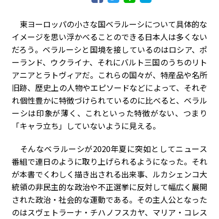
東ヨーロッパの小さな国ベラルーシについて具体的な
イメージを思い浮かべることのできる日本人は多くない
だろう。ベラルーシと国境を接しているのはロシア、ポ
ーランド、ウクライナ、それにバルト三国のうちのリト
アニアとラトヴィアだ。これらの国々が、特産品や名所
旧跡、歴史上の人物やエピソードなどによって、それぞ
れ個性豊かに特徴づけられているのに比べると、ベラル
ーシは印象が薄く、これといった特徴がない、つまり
「キャラ立ち」していないように見える。
そんなベラルーシが2020年夏に突如としてニュース
番組で連日のように取り上げられるようになった。それ
が本書でくわしく描き出される出来事、ルカシェンコ大
統領の非民主的な政治や不正選挙に反対して幅広く展開
された政治・社会的な運動である。その主人公となった
のはスヴェトラーナ・チハノフスカヤ、マリア・コレス