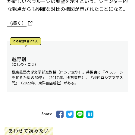
が新しいベラルーシの展望を示すという、ジェンダー的
な観点からも明確な対比の構図が示されたことになる。
（続く）
この解説を書いた人
越野剛
(こしの・ごう)
慶應義塾大学文学部准教授（ロシア文学）。共編書に『ベラルーシ
を知るための50章』（2017年、明石書店）、『現代ロシア文学入
門』（2022年、東洋書店新社）がある。
Share
あわせて読みたい