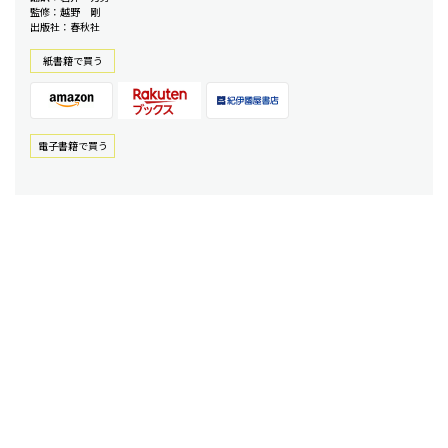
監修：越野 剛
出版社：春秋社
紙書籍で買う
電⼦書籍で買う