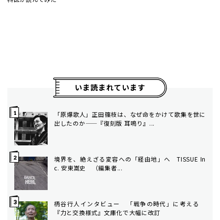
いま読まれています
「原爆歌人」正田篠枝は、なぜ命をかけて歌集を世に
出したのか——『復刻版 耳鳴り』...
境界を、絶えざる変容への「経由地」へ TISSUE In
c. 安東嵩史 （編集者...
柄谷行人インタビュー 「戦争の時代」に考える
『力と交換様式』文庫化で大幅に改訂