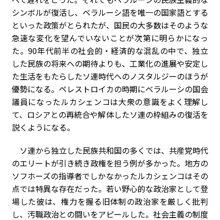
シンボルが復活し、ベラルーシ語を唯一の国家語とする
といった政策がとられたが、国民の大多数はそのような
急速な変化を望んでいないことが次第に明らかになっ
た。90年代前半の社会的・経済的な混乱の中で、独立
した民族の将来への期待よりも、工業化の進展や安定し
た生活をもたらしたソ連時代へのノスタルジーのほうが
優勢になる。ペレストロイカの時期にベラルーシの国会
議員になったルカシェンコは大衆の意識をよく理解し
て、ロシアとの再統合や解体したソ連の枠組みの復活を
説くようになる。
ソ連から独立した民族共和国の多くでは、共産党時代
のエリートが引き続き政権を担う例が多かった。地方の
ソフホーズの指導者でしかなかったルカシェンコはその
点では特異な存在だった。若い野心的な政治家として登
場した彼は、権力を握る旧体制の政治家を厳しく批判
し、汚職政治との闘いをアピールした。社会主義の制度