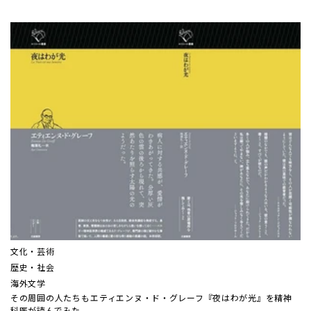
文化・芸術
歴史・社会
海外文学
その周囲の人たちも――エティエンヌ・ド・グレーフ『夜はわが光』を精神
科医が読んでみた