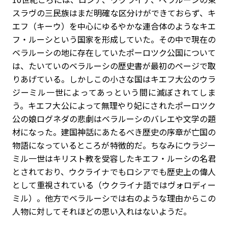
スラヴの三民族はまだ明確な区分けができておらず、キ
エフ（キーウ）を中心にゆるやかな連合体のようなキエ
フ・ルーシという国家を形成していた。その中で現在の
ベラルーシの地に存在していたポーロツク公国について
は、たいていのベラルーシの歴史書が最初のページで取
りあげている。しかしこの小さな国はキエフ大公のウラ
ジーミル一世によってあっという間に滅ぼされてしま
う。キエフ大公によって無理やり妃にされたポーロツク
公の娘ログネダの悲劇はベラルーシのバレエや文学の題
材になった。建国神話にあたるべき歴史の序章が亡国の
物語になっているところが特徴的だ。ちなみにウラジー
ミル一世はキリスト教を受容したキエフ・ルーシの名君
とされており、ウクライナでもロシアでも歴史上の偉人
として重視されている（ウクライナ語ではヴォロディー
ミル）。他方でベラルーシでは右のような理由からこの
人物に対してそれほどの思い入れはないようだ。