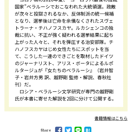
国家”ベラルーシでおこなわれた大統領選。政敵
が次々と投獄されるなか、反体制派の統一候補
となり、選挙後は亡命を余儀なくされたスヴェ
トラーナ・チハノフスカヤ。ルカシェンコの独
裁に抗い、不正が強く疑われる選挙結果に起ち
上がった人々と、それを弾圧する治安部隊。チ
ハノフスカヤはじめ女性たちにスポットを当
て、こうした一連のできごとを取材したドイツ
のジャーナリスト、アリス・ボータによるルポ
ルタージュが『女たちのベラルーシ』（岩井智
子・岩井方男 訳、越野剛 監修・解説、春秋社
刊）だ。
ロシア・ベラルーシ文学研究が専門の越野剛
氏が本書に寄せた解説を2回に分けて公開する。
書籍情報はこちら
Share