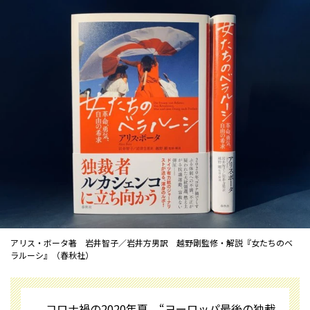
アリス・ボータ著 岩井智子／岩井方男訳 越野剛監修・解説『女たちのベ
ラルーシ』（春秋社）
コロナ禍の2020年夏、“ヨーロッパ最後の独裁