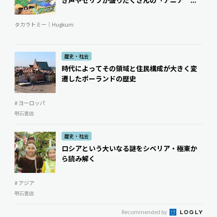
タカラトミー｜Hugkum
歴史・社会
時代によってその領域と住民構成が大きく変
遷したポーランドの歴史
# ヨーロッパ
明石書店
歴史・社会
ロシアという大いなる謎をシベリア・極東か
ら読み解く
# アジア
明石書店
Recommended by