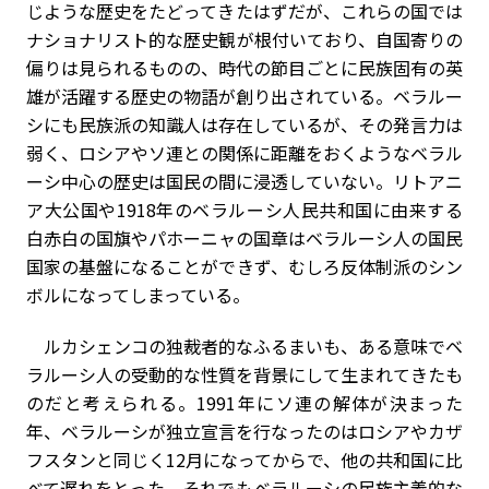
じような歴史をたどってきたはずだが、これらの国では
ナショナリスト的な歴史観が根付いており、自国寄りの
偏りは見られるものの、時代の節目ごとに民族固有の英
雄が活躍する歴史の物語が創り出されている。ベラルー
シにも民族派の知識人は存在しているが、その発言力は
弱く、ロシアやソ連との関係に距離をおくようなベラル
ーシ中心の歴史は国民の間に浸透していない。リトアニ
ア大公国や1918年のベラルーシ人民共和国に由来する
白赤白の国旗やパホーニャの国章はベラルーシ人の国民
国家の基盤になることができず、むしろ反体制派のシン
ボルになってしまっている。
ルカシェンコの独裁者的なふるまいも、ある意味でベ
ラルーシ人の受動的な性質を背景にして生まれてきたも
のだと考えられる。1991年にソ連の解体が決まった
年、ベラルーシが独立宣言を行なったのはロシアやカザ
フスタンと同じく12月になってからで、他の共和国に比
べて遅れをとった。それでもベラルーシの民族主義的な