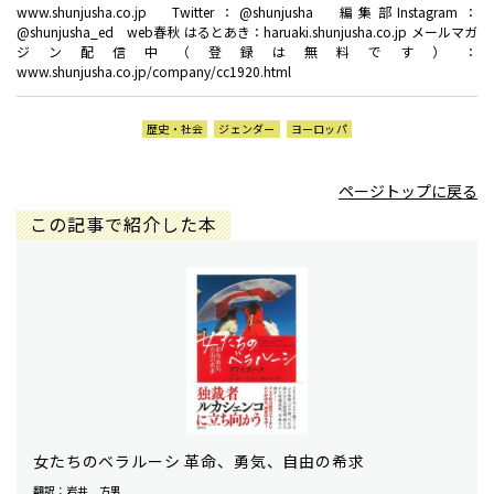
www.shunjusha.co.jp Twitter：@shunjusha 編集部Instagram：
@shunjusha_ed web春秋 はるとあき：haruaki.shunjusha.co.jp メールマガ
ジン配信中（登録は無料です）：
www.shunjusha.co.jp/company/cc1920.html
歴史・社会
ジェンダー
ヨーロッパ
ページトップに戻る
この記事で紹介した本
女たちのベラルーシ 革命、勇気、自由の希求
翻訳：岩井 方男