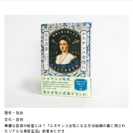
歴史・社会
文化・芸術
華麗な容姿の秘密とは？『ルネサンス女性になる方法――絵画の裏に隠され
たリアルな美容生活』訳者あとがき