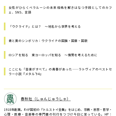
女性がひらくベラルーシの未来――桎梏を解きはなつ手段としてのカフ
ェ、SNS、言語
「ウクライナ」とは？ 〜地名から世界を考える
青と黄のシンボリカ：ウクライナの国旗・国章・国歌
ロシアを知る 東ヨーロッパを知る 〜情勢を考えるために
ここにも「音楽がすべて」の青春があった——ラトヴィアのベストセ
ラー小説『メタル’94』
春秋社（しゅんじゅうしゃ）
1918年創業。わが国初の『トルストイ全集』をはじめ、宗教・思想・哲学・
心理・医療・音楽等の専門書の刊行をつづけ今日に至っている。HP：