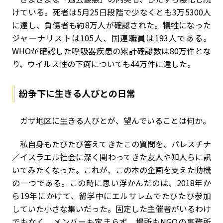
けている。死者は5月25日段階で少なくとも3万5300人
に達し、負傷者も約8万人が確認された。犠牲になった
ジャーナリストは105人、国連職員は193人である。
WHOが確認した呼吸器疾患の累計確認数は80万件とな
り、ウイルス性の下痢についても44万件に達した。
紛争下に生きる人びとの日常
ガザ地区に生きる人びとが、望んでいることは何か。
私自身もたびたび答えてきたこの質問を、パレスチナ
／イスラエル社会に深く関わってきた友人や知人らに訊
いてみたくなった。これが、この本の企画を支えた動機
の一つである。この時に思い浮かんだのは、2018年か
ら19年にかけて、留学中にエルサレムでたびたび参加
していた小さな集いだった。固定した主催者がいるわけ
でもなく、メンバーも定まらず、場所もNGOの事務所