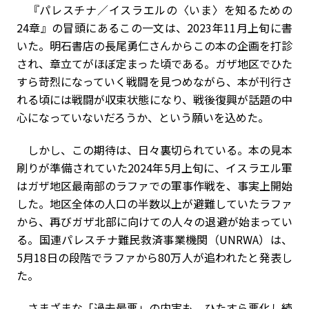
『パレスチナ／イスラエルの〈いま〉を知るための
24章』の冒頭にあるこの一文は、2023年11月上旬に書
いた。明石書店の長尾勇仁さんからこの本の企画を打診
され、章立てがほぼ定まった頃である。ガザ地区でひた
すら苛烈になっていく戦闘を見つめながら、本が刊行さ
れる頃には戦闘が収束状態になり、戦後復興が話題の中
心になっていないだろうか、という願いを込めた。
しかし、この期待は、日々裏切られている。本の見本
刷りが準備されていた2024年5月上旬に、イスラエル軍
はガザ地区最南部のラファでの軍事作戦を、事実上開始
した。地区全体の人口の半数以上が避難していたラファ
から、再びガザ北部に向けての人々の退避が始まってい
る。国連パレスチナ難民救済事業機関（UNRWA）は、
5月18日の段階でラファから80万人が追われたと発表し
た。
さまざまな「過去最悪」の内実も、ひたすら悪化し続