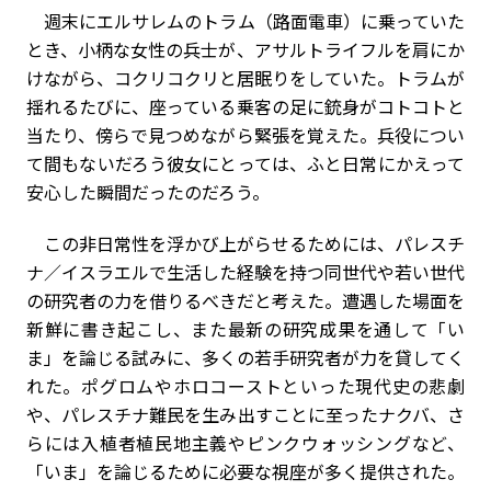
週末にエルサレムのトラム（路面電車）に乗っていた
とき、小柄な女性の兵士が、アサルトライフルを肩にか
けながら、コクリコクリと居眠りをしていた。トラムが
揺れるたびに、座っている乗客の足に銃身がコトコトと
当たり、傍らで見つめながら緊張を覚えた。兵役につい
て間もないだろう彼女にとっては、ふと日常にかえって
安心した瞬間だったのだろう。
この非日常性を浮かび上がらせるためには、パレスチ
ナ／イスラエルで生活した経験を持つ同世代や若い世代
の研究者の力を借りるべきだと考えた。遭遇した場面を
新鮮に書き起こし、また最新の研究成果を通して「い
ま」を論じる試みに、多くの若手研究者が力を貸してく
れた。ポグロムやホロコーストといった現代史の悲劇
や、パレスチナ難民を生み出すことに至ったナクバ、さ
らには入植者植民地主義やピンクウォッシングなど、
「いま」を論じるために必要な視座が多く提供された。