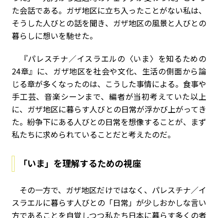
た会話である。ガザ地区に立ち入ったことがない私は、
そうした人びとの話を聞き、ガザ地区の風景と人びとの
暮らしに想いを馳せた。
『パレスチナ／イスラエルの〈いま〉を知るための
24章』に、ガザ地区を社会や文化、生活の側面から論
じる章が多くなったのは、こうした事情による。食事や
手工芸、音楽シーンまで、編者が当初考えていた以上
に、ガザ地区に暮らす人びとの日常が浮かび上がってき
た。紛争下にある人びとの日常を想像することが、まず
私たちに求められていることだと考えたのだ。
「いま」を理解するための視座
その一方で、ガザ地区だけではなく、パレスチナ／イ
スラエルに暮らす人びとの「日常」が――少しおかしな言い
方であることを自覚しつつ――私たち日本に暮らす多くの者