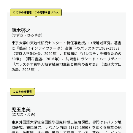
この本の編著者／この記事を書いた人
鈴木啓之
(すずき・ひろゆき)
東京大学中東地域研究センター・特任准教授。中東地域研究。著書
に『蜂起〈インティファーダ〉――占領下のパレスチナ1967–1993』
（東京大学出版会、2020年）、共編著に『パレスチナを知るための
60章』（明石書店、2016年）、共訳書にラシード・ハーリディー
『パレスチナ戦争――入植者植民地主義と抵抗の百年史』（法政大学出
版局、2023年）。
この本の編著者
児玉恵美
(こだま・えみ)
東京外国語大学総合国際学研究科博士後期課程。専門はレバノン地
域研究、難民研究。レバノン内戦（1975-1990）をめぐる家族の記
憶を、故郷観、祖先観に着目して研究している。著作に「レバノン