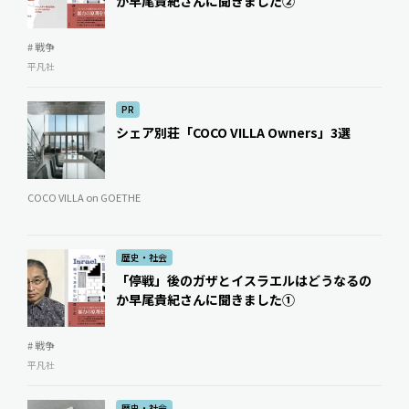
か――早尾貴紀さんに聞きました②
# 戦争
平凡社
PR
シェア別荘「COCO VILLA Owners」3選
COCO VILLA on GOETHE
歴史・社会
「停戦」後のガザとイスラエルはどうなるの
か――早尾貴紀さんに聞きました①
# 戦争
平凡社
歴史・社会