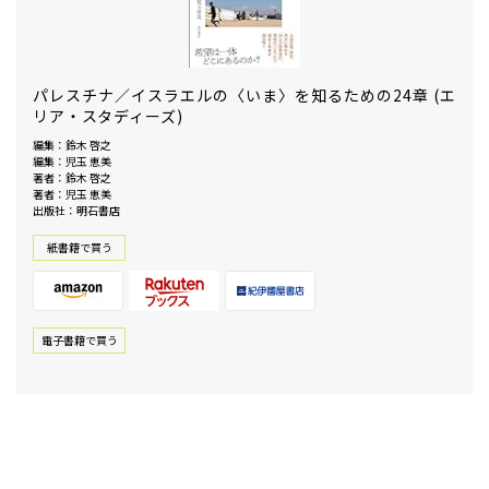
パレスチナ／イスラエルの〈いま〉を知るための24章 (エ
リア・スタディーズ)
編集：鈴木 啓之
編集：児玉 恵美
著者：鈴木 啓之
著者：児玉 恵美
出版社：明石書店
紙書籍で買う
電⼦書籍で買う