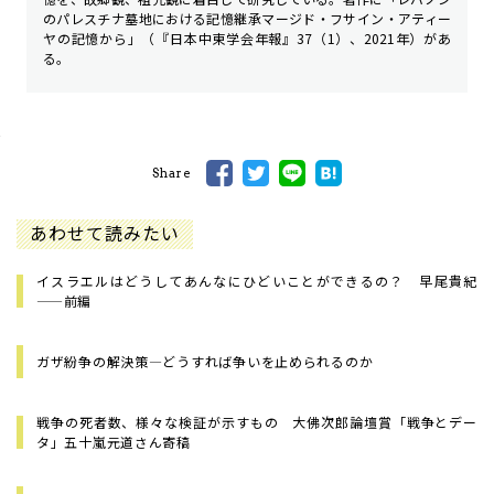
のパレスチナ墓地における記憶継承――マージド・フサイン・アティー
ヤの記憶から」（『日本中東学会年報』37（1）、2021年）があ
る。
Share
あわせて読みたい
イスラエルはどうしてあんなにひどいことができるの？ 早尾貴紀
——前編
ガザ紛争の解決策―どうすれば争いを止められるのか
戦争の死者数、様々な検証が示すもの 大佛次郎論壇賞「戦争とデー
タ」五十嵐元道さん寄稿