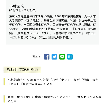
小林武彦
(こばやし・たけひこ)
東京大学定量生命科学研究所教授。1963年神奈川県出身。九州大学
大学院修了（理学博士）。基礎生物学研究所、米国ロシュ分子生物
学研究所、米国国立衛生研究所、国立遺伝学研究所を経て現職。研
究のテーマは細胞老化の分子機構。主な著書に『ＤＮＡの98％は
謎』（講談社ブルーバックス）、『生物はなぜ死ぬのか』『なぜヒ
トだけが老いるのか』（以上、講談社現代新書）。
Share
あわせて読みたい
小林武彦先生× 壇蜜さん対談「なぜ「老い」、なぜ「死ぬ」のか」
【後編】――『壇蜜的人間学。』より
映画「食べる女」に出演・壇蜜さんインタビュー 食もセックスも腹
八分目