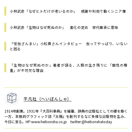
小林武彦「なぜヒトだけが老いるのか」 感謝や利他で動くシニア像
小林武彦「生物はなぜ死ぬのか」 進化の定め 世代継承に意味
「怪虫ざんまい」小松貴さんインタビュー 虫ってやっぱり、いない
と困る
「生物はなぜ死ぬのか」著者が語る、人類の生き残りに「個性の尊
重」が不可欠な理由
平凡社（へいぼんしゃ）
1914年創業。1931年『大百科事典』を編纂、辞典の出版社としての礎を築く
一方、本格的グラフィック誌『太陽』を創刊するなど多様な出版物を生み、
今日に至る。HP:www.heibonsha.co.jp twitter:@heibonshatoday