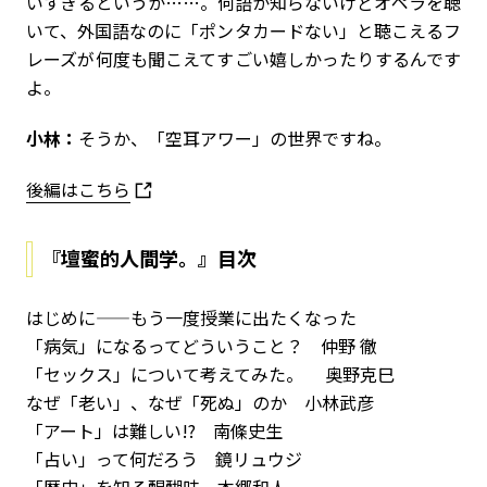
いすぎるというか……。何語か知らないけどオペラを聴
いて、外国語なのに「ポンタカードない」と聴こえるフ
レーズが何度も聞こえてすごい嬉しかったりするんです
よ。
小林：
そうか、「空耳アワー」の世界ですね。
後編はこちら
『壇蜜的人間学。』目次
はじめに——もう一度授業に出たくなった
「病気」になるってどういうこと？ 仲野 徹
「セックス」について考えてみた。 奥野克巳
なぜ「老い」、なぜ「死ぬ」のか 小林武彦
「アート」は難しい!? 南條史生
「占い」って何だろう 鏡リュウジ
「歴史」を知る醍醐味 本郷和人