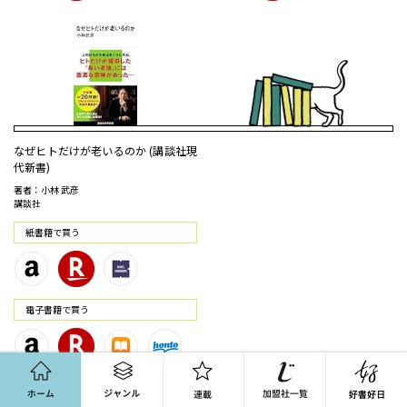
なぜヒトだけが老いるのか (講談社現
代新書)
著者：小林 武彦
講談社
紙書籍で買う
電⼦書籍で買う
ホーム
ジャンル
連載