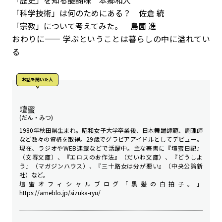
「科学技術」は何のためにある？ 佐倉 統
「宗教」について考えてみた。 島薗 進
おわりに—— 学ぶということは暮らしの中に溢れてい
る
お話を聞いた⼈
壇蜜
(だん・みつ)
1980年秋田県生まれ。昭和女子大学卒業後、日本舞踊師範、調理師
など数々の資格を取得。29歳でグラビアアイドルとしてデビュー。
現在、ラジオやWEB連載などで活躍中。主な著書に『壇蜜日記』
（文春文庫）、『エロスのお作法』（だいわ文庫）、『どうしよ
う』（マガジンハウス）、『三十路女は分が悪い』（中央公論新
社）など。
壇蜜オフィシャルブログ「黒髪の白拍子。」
https://ameblo.jp/sizuka-ryu/