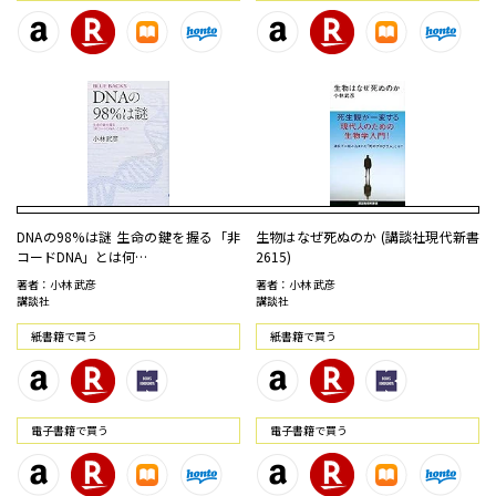
DNAの98%は謎 生命の鍵を握る「非
生物はなぜ死ぬのか (講談社現代新書
コードDNA」とは何…
2615)
著者：小林 武彦
著者：小林 武彦
講談社
講談社
紙書籍で買う
紙書籍で買う
電⼦書籍で買う
電⼦書籍で買う