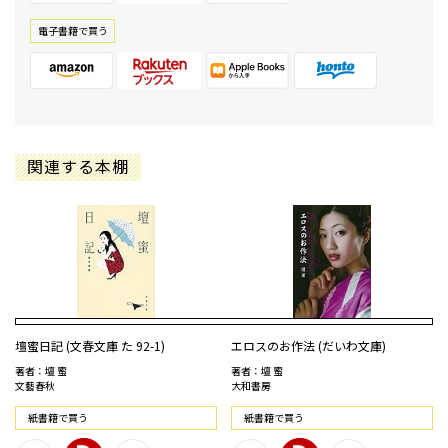
電⼦書籍で買う
関連する本棚
壇蜜日記 (文春文庫 た 92-1)
エロスのお作法 (だいわ文庫)
著者：壇 蜜
著者：壇 蜜
文藝春秋
大和書房
紙書籍で買う
紙書籍で買う