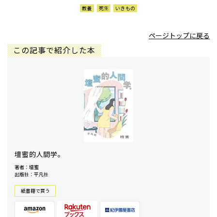
教養
死生
いきもの
ページトップに戻る
この記事で紹介した本
壇蜜的人間学。
著者：壇蜜
出版社：平凡社
紙書籍で買う