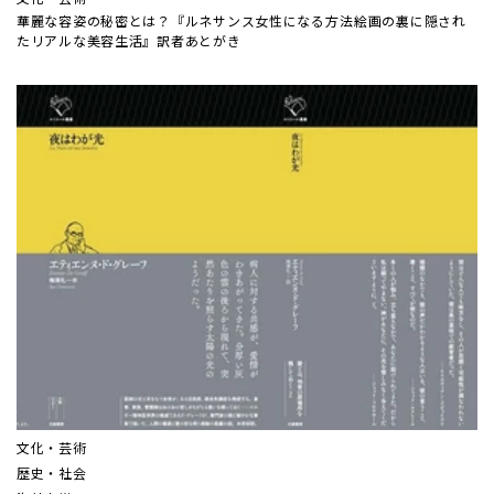
華麗な容姿の秘密とは？『ルネサンス女性になる方法――絵画の裏に隠され
たリアルな美容生活』訳者あとがき
文化・芸術
歴史・社会