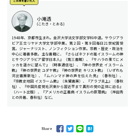
この本を書いた人
小滝透
(こたき・とおる)
1948年、京都市生まれ。金沢大学法文学部文学科中退。サウジアラ
ビア王立リヤド大学文学部卒業。第２回・第９回毎日21世紀賞受
賞。ジャーナリスト、ノンフィクション作家。宗教・歴史・政治を
中心に著書多数。主な書籍に、『さらばネフドの嵐――イスラームの神
とサウジアラビア留学日本人』（第三書館）、『サハラの果てに――メ
ッカを遥かに望んで』（時事通信社）、『神の世界史 イスラーム
教』『神の世界史 ユダヤ教』『神の世界史 キリスト教』（いずれも
河出書房新社）、『ムハンマド――神の声を伝えた男』（春秋社）、
『宗教史地図 イスラーム教』（朱鷺書房）、『アラブ炎上』（春秋
社）、『中国共産党――毛沢東から習近平まで異形の党の正体に迫る』
（ハート出版）、『アメリカの正義病 イスラムの原理病』（岸田秀
との共著、春秋社）など。
Share