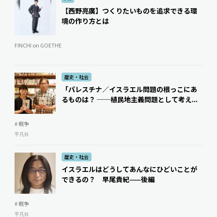
【西野亮廣】つくりたいものを追求できる環
境の作り方とは
FINCHI on GOETHE
歴史・社会
「パレスチナ／イスラエル問題の根っこにあ
るものは？ ──植民地主義問題として考え...
# 戦争
平凡社
歴史・社会
イスラエルはどうしてあんなにひどいことが
できるの？ 早尾貴紀——後編
# 戦争
平凡社