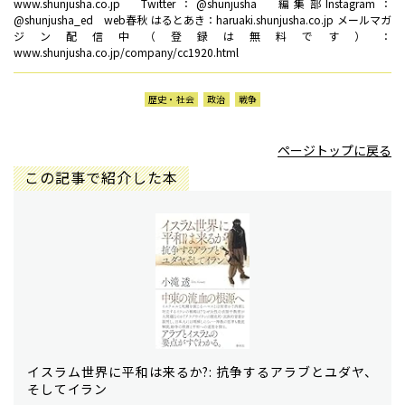
www.shunjusha.co.jp Twitter：@shunjusha 編集部Instagram：
@shunjusha_ed web春秋 はるとあき：haruaki.shunjusha.co.jp メールマガ
ジン配信中（登録は無料です）：
www.shunjusha.co.jp/company/cc1920.html
歴史・社会
政治
戦争
ページトップに戻る
この記事で紹介した本
イスラム世界に平和は来るか?: 抗争するアラブとユダヤ、
そしてイラン