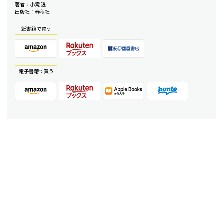
著者：小滝 透
出版社：春秋社
紙書籍で買う
電⼦書籍で買う