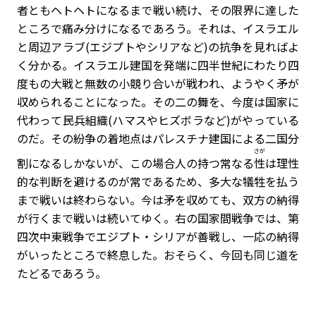
者ともヘトヘトになるまで戦い続け、その限界に達した
ところで痛み分けになるであろう。それは、イスラエル
と周辺アラブ(エジプトやシリアなど)の抗争を見ればよ
く分かる。イスラエル建国を発端に四半世紀にわたり四
度もの大戦と無数の小競り合いが戦われ、ようやく矛が
収められることになった。その二の舞を、今度は国家に
代わって民兵組織(ハマスやヒズボラなど)がやっている
のだ。その紛争の着地点はパレスチナ建国による二国分
さが
割になるしかないが、この場合人の持つ常なる
性
は理性
的な判断を避けるのが常であるため、多大な犠牲を払う
まで戦いは終わらない。今は矛を収めても、双方の納得
が行くまで戦いは続いてゆく。右の国家間戦争では、第
四次中東戦争でエジプト・シリアが善戦し、一応の納得
がいったところで終息した。おそらく、今回も同じ道を
たどるであろう。