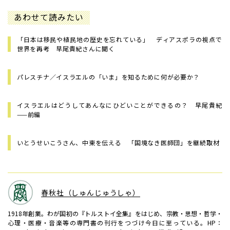
あわせて読みたい
「日本は移民や植民地の歴史を忘れている」 ディアスポラの視点で
世界を再考 早尾貴紀さんに聞く
パレスチナ／イスラエルの「いま」を知るために何が必要か？
イスラエルはどうしてあんなにひどいことができるの？ 早尾貴紀
——前編
いとうせいこうさん、中東を伝える 「国境なき医師団」を継続取材
春秋社（しゅんじゅうしゃ）
1918年創業。わが国初の『トルストイ全集』をはじめ、宗教・思想・哲学・
心理・医療・音楽等の専門書の刊行をつづけ今日に至っている。HP：