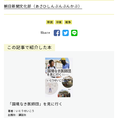
朝日新聞文化部（あさひしんぶんぶんかぶ）
移民
中東
戦争
Share
この記事で紹介した本
「国境なき医師団」を見に行く
著者：いとうせいこう
出版社：講談社