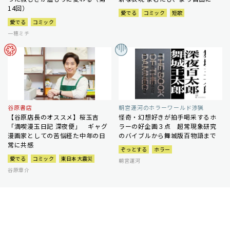
14回）
愛でる
コミック
短歌
愛でる
コミック
一穂ミチ
谷原書店
朝宮運河のホラーワールド渉猟
【谷原店長のオススメ】桜玉吉
怪奇・幻想好きが拍手喝采するホ
「満喫漫玉日記 深夜便」 ギャグ
ラーの好企画３点 超常現象研究
漫画家としての苦悩経た中年の日
のバイブルから舞城版百物語まで
常に共感
ぞっとする
ホラー
愛でる
コミック
東日本大震災
朝宮運河
谷原章介