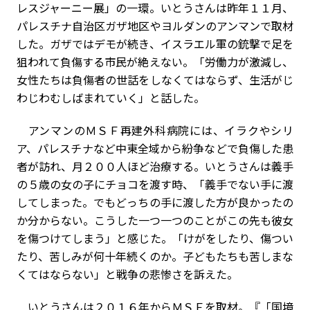
レスジャーニー展」の一環。いとうさんは昨年１１月、
パレスチナ自治区ガザ地区やヨルダンのアンマンで取材
した。ガザではデモが続き、イスラエル軍の銃撃で足を
狙われて負傷する市民が絶えない。「労働力が激減し、
女性たちは負傷者の世話をしなくてはならず、生活がじ
わじわむしばまれていく」と話した。
アンマンのＭＳＦ再建外科病院には、イラクやシリ
ア、パレスチナなど中東全域から紛争などで負傷した患
者が訪れ、月２００人ほど治療する。いとうさんは義手
の５歳の女の子にチョコを渡す時、「義手でない手に渡
してしまった。でもどっちの手に渡した方が良かったの
か分からない。こうした一つ一つのことがこの先も彼女
を傷つけてしまう」と感じた。「けがをしたり、傷つい
たり、苦しみが何十年続くのか。子どもたちも苦しまな
くてはならない」と戦争の悲惨さを訴えた。
いとうさんは２０１６年からＭＳＦを取材。『「国境