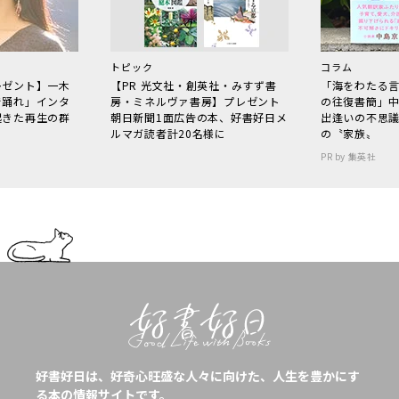
トピック
コラム
レゼント】一木
【PR 光文社・創英社・みすず書
「海をわたる
で踊れ」インタ
房・ミネルヴァ書房】プレゼント
の往復書簡」
起きた再生の群
朝日新聞1面広告の本、好書好日メ
出逢いの不思
ルマガ読者計20名様に
の〝家族〟
PR by 集英社
好書好日は、好奇心旺盛な人々に向けた、人生を豊かにす
る本の情報サイトです。