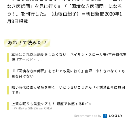
なき医師団」を見に行く』『「国境なき医師団」になろ
う！』を刊行した。（山根由起子）＝朝日新聞2020年1
月8日掲載
あわせて読みたい
本当はこれ以上説明をしたくない ネイサン・スロール著/宇丹貴代実
訳『アーベド・サ...
『「国境なき医師団」をそれでも見に行く』書評 やりきれなくても
目を背けない
暗い時代に素っ頓狂を書く いとうせいこうさん「小説禁止令に賛同
する」
上質な眠りも美髪ケアも！ 銀座で体感するReFa
(PR)ReFa GINZA on CREA
Recommended by