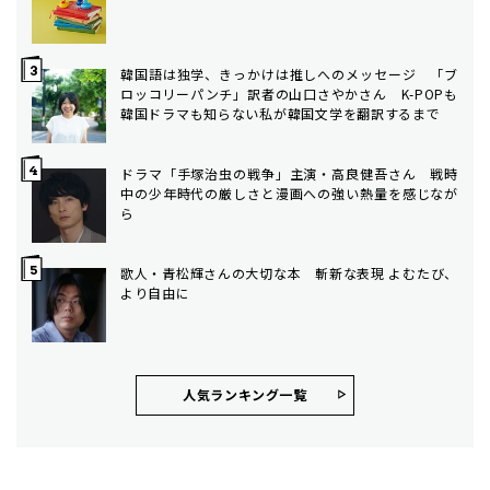
韓国語は独学、きっかけは推しへのメッセージ 「ブ
ロッコリーパンチ」訳者の山口さやかさん K-POPも
韓国ドラマも知らない私が韓国文学を翻訳するまで
ドラマ「手塚治虫の戦争」主演・高良健吾さん 戦時
中の少年時代の厳しさと漫画への強い熱量を感じなが
ら
歌人・青松輝さんの大切な本 斬新な表現 よむたび、
より自由に
人気ランキング⼀覧