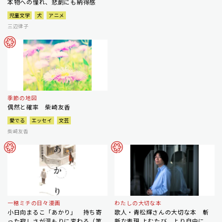
本物への憧れ、悲劇にも納得感
児童文学
犬
アニメ
三辺律子
季節の地図
偶然と確率 柴崎友香
愛でる
エッセイ
文芸
柴崎友香
一穂ミチの日々漫画
わたしの大切な本
小日向まるこ「あかり」 持ち寄
歌人・青松輝さんの大切な本 斬
った寂しさが温もりに変わる（第
新な表現 よむたび、より自由に