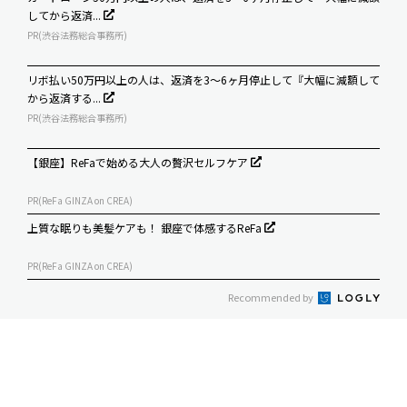
してから返済...
PR(渋谷法務総合事務所)
リボ払い50万円以上の人は、返済を3～6ヶ月停止して『大幅に減額して
から返済する...
PR(渋谷法務総合事務所)
【銀座】ReFaで始める大人の贅沢セルフケア
PR(ReFa GINZA on CREA)
上質な眠りも美髪ケアも！ 銀座で体感するReFa
PR(ReFa GINZA on CREA)
Recommended by