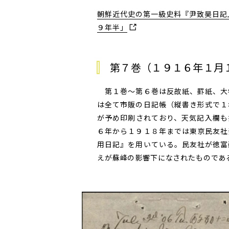
朝鮮近代史の第一級史料『尹致昊日記』
９年半」
第７巻（１９１６年１月
第１巻～第６巻は反故紙、罫紙、大
は全て市販の日記帳（縦書き形式で１
が予め印刷されており、天気記入欄も
６年から１９１８年までは東京民友社
用日記』を用いている。民友社が徳富
えが蘇峰の影響下になされたものであ