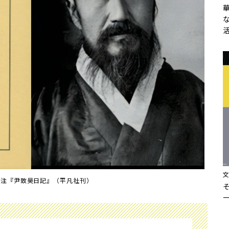
訳注『尹致昊日記』（平凡社刊）