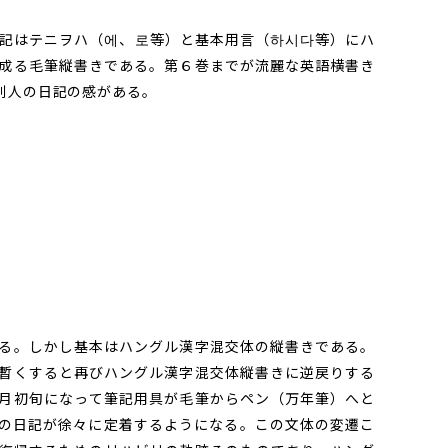
記はテニヲハ（에、로等）と基本用言（하시다等）にハ
成る毛筆縦書きである。第６巻までが流麗な英語横書き
別人の日記の感がある。
る。しかし基本はハングル漢字混交体の縦書きである。
暫くすると再びハングル漢字混交体縦書きに逆戻りする
月初旬になって筆記用具が毛筆からペン（万年筆）へと
の日記が徐々に定着するようになる。この文体の変遷こ