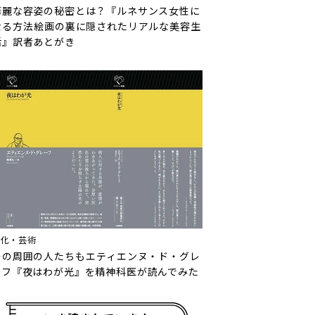
華麗な容姿の秘密とは？『ルネサンス女性に
なる方法――絵画の裏に隠されたリアルな美容生
活』訳者あとがき
文化・芸術
その周囲の人たちも――エティエンヌ・ド・グレ
ーフ『夜はわが光』を精神科医が読んでみた