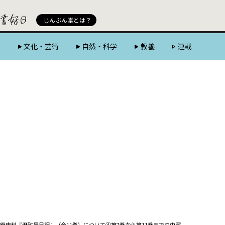
じんぶん堂 powered by 好書好日
じんぶん堂とは？
会
文化・芸術
自然・科学
教養
連載
級史料『尹致昊日記』（全11巻）について④――第7巻から第11巻までの内容