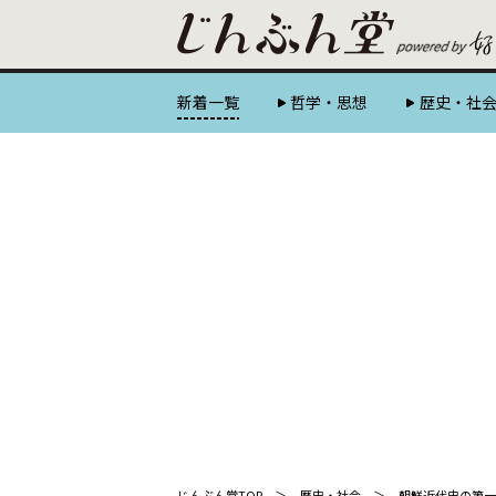
新着一覧
哲学・思想
歴史・社
じんぶん堂TOP
歴史・社会
朝鮮近代史の第一