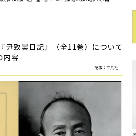
『尹致昊日記』（全11巻）について
での内容
記事：平凡社