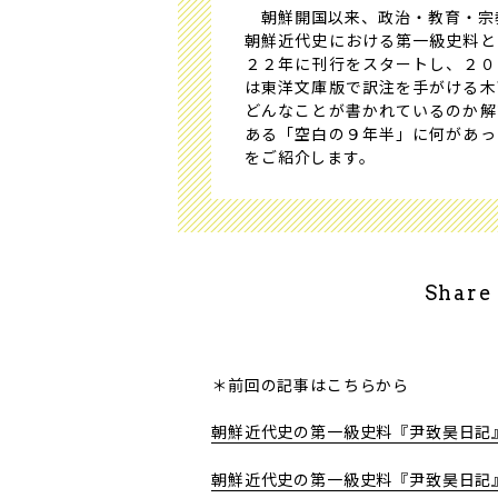
朝鮮開国以来、政治・教育・宗教の
朝鮮近代史における第一級史料と
２２年に刊行をスタートし、２０
は東洋文庫版で訳注を手がける木
どんなことが書かれているのか解
ある「空白の９年半」に何があっ
をご紹介します。
Share
＊前回の記事はこちらから
朝鮮近代史の第一級史料『尹致昊日記』
朝鮮近代史の第一級史料『尹致昊日記』