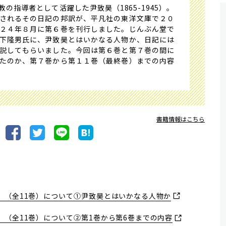
指導者として活躍した尹致昊（1865-1945）。
されるその日記の邦訳が、平凡社の東洋文庫で２０
２４年８月に第６巻を刊行しました。じんぶん堂で
下隆男氏に、尹致昊とはいかなる人物か、日記には
説してもらいました。今回は第６巻と第７巻の間に
たのか、第７巻から第１１巻（最終巻）までの内容
書籍情報はこちら
（全11巻）について①――尹致昊とはいかなる人物か
（全11巻）について②――第1巻から第6巻までの内容