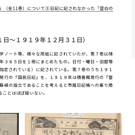
（全11巻）について③――日記に記されなかった「空白の
１日～１９１９年１２月３１日）
学ノート等、様々な用紙に記されていたが、第７巻以降
年３６５日を１冊にまとめたもの。日付・曜日・旧暦等
指定されている）に記されている。第７巻のうち１９１
発行の『国民日記』を、１９１９年は積善館発行の『當
蘇峰の設立であることを考えると市販日記帳への乗り換
ることはほぼ疑いない。