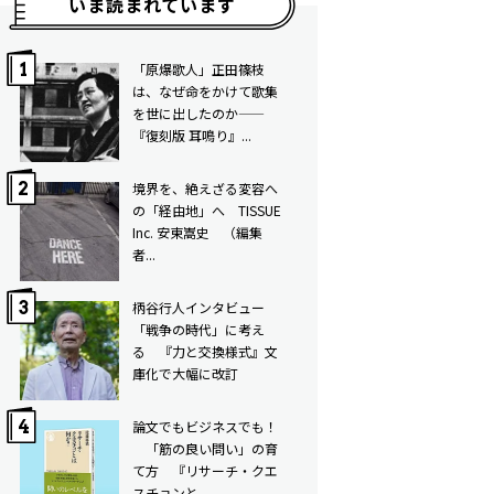
いま読まれています
「原爆歌人」正田篠枝
は、なぜ命をかけて歌集
を世に出したのか——
『復刻版 耳鳴り』...
境界を、絶えざる変容へ
の「経由地」へ TISSUE
Inc. 安東嵩史 （編集
者...
柄谷行人インタビュー
「戦争の時代」に考え
る 『力と交換様式』文
庫化で大幅に改訂
論文でもビジネスでも！
「筋の良い問い」の育
て方 ――『リサーチ・クエ
スチョンと...