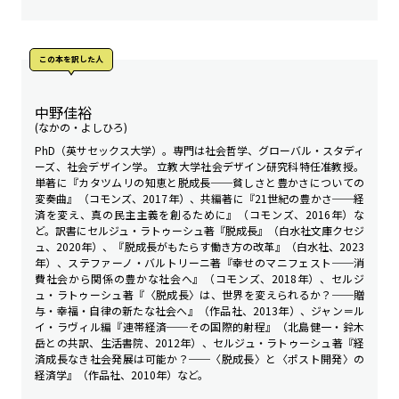
この本を訳した人
中野佳裕
(なかの・よしひろ)
PhD（英サセックス大学）。専門は社会哲学、グローバル・スタディ
ーズ、社会デザイン学。 立教大学社会デザイン研究科特任准教授。
単著に『カタツムリの知恵と脱成長──貧しさと豊かさについての
変奏曲』（コモンズ、2017年）、共編著に『21世紀の豊かさ──経
済を変え、真の民主主義を創るために』（コモンズ、2016年）な
ど。訳書にセルジュ・ラトゥーシュ著『脱成長』（白水社文庫クセジ
ュ、2020年）、『脱成長がもたらす働き方の改革』（白水社、2023
年）、ステファーノ・バルトリーニ著『幸せのマニフェスト──消
費社会から関係の豊かな社会へ』（コモンズ、2018年）、セルジ
ュ・ラトゥーシュ著『〈脱成長〉は、世界を変えられるか？──贈
与・幸福・自律の新たな社会へ』（作品社、2013年）、ジャン＝ル
イ・ラヴィル編『連帯経済──その国際的射程』（北島健一・鈴木
岳との共訳、生活書院、2012年）、セルジュ・ラトゥーシュ著『経
済成長なき社会発展は可能か？──〈脱成長〉と〈ポスト開発〉の
経済学』（作品社、2010年）など。