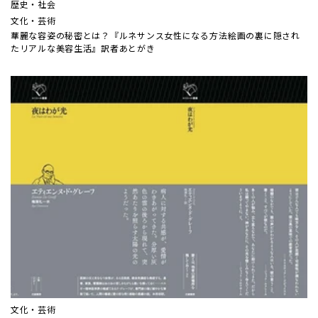
歴史・社会
文化・芸術
華麗な容姿の秘密とは？『ルネサンス女性になる方法――絵画の裏に隠され
たリアルな美容生活』訳者あとがき
文化・芸術