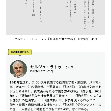
セルジュ・ラトゥーシュ『脱成長と食と幸福』（白水社）より
この本を書いた人
セルジュ・ラトゥーシュ
(Serge Latouche)
1940年生まれ。フランスを代表する経済哲学者・思想家。パリ南大
学（オルセー）名誉教授。主要著書に『脱成長』（白水社文庫クセ
ジュ１０４０）、脱成長がもたらす働き方の改革』（白水社、2023
年）、『経済成長なき社会発展は可能か？──〈脱成長〉と〈ポス
ト開発〉の経済学』、『〈脱成長〉は、世界を変えられるか？──
贈与・幸福・自律の新たな社会へ』、『脱成長（ダウンシフト）の
とき──人間らしい時間をとりもどすために』などがある。