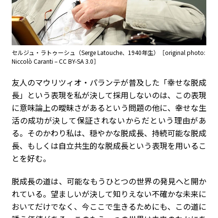
セルジュ・ラトゥーシュ（Serge Latouche、1940年生）［original photo:
Niccolò Caranti – CC BY-SA 3.0］
友人のマウリツィオ・パランテが普及した「幸せな脱成
長」という表現を私が決して採用しないのは、この表現
に意味論上の曖昧さがあるという問題の他に、幸せな生
活の成功が決して保証されないからだという理由があ
る。そのかわり私は、穏やかな脱成長、持続可能な脱成
長、もしくは自立共生的な脱成長という表現を用いるこ
とを好む。
脱成長の道は、可能なもうひとつの世界の発見へと開か
れている。望ましいが決して知りえない不確かな未来に
おいてだけでなく、今ここで生きるためにも、この道に