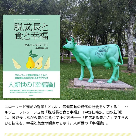
スローフード運動の哲学とともに、気候変動の時代の社会をケアする！ セ
ルジュ・ラトゥーシュ著『脱成長と食と幸福』（中野佳裕訳、白水社刊）
は、脱成長しながら豊かに食べてゆく方法──「節度ある豊かさ」で生きの
びる技法を、幸福と美食の観点から示す。人新世の「幸福論」。