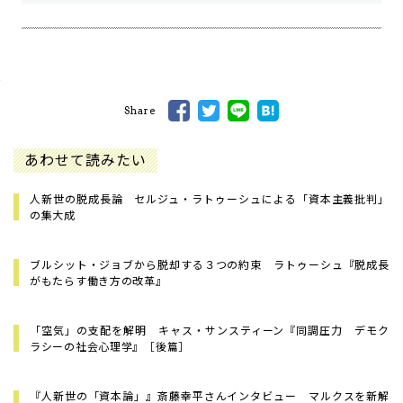
Share
あわせて読みたい
人新世の脱成長論 セルジュ・ラトゥーシュによる「資本主義批判」
の集大成
ブルシット・ジョブから脱却する３つの約束 ラトゥーシュ『脱成長
がもたらす働き方の改革』
「空気」の支配を解明 キャス・サンスティーン『同調圧力 デモク
ラシーの社会心理学』［後篇］
『人新世の「資本論」』斎藤幸平さんインタビュー マルクスを新解