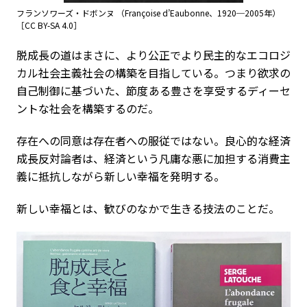
フランソワーズ・ドボンヌ （Françoise d’Eaubonne、1920─2005年）
［CC BY-SA 4.0］
脱成長の道はまさに、より公正でより民主的なエコロジ
カル社会主義社会の構築を目指している。つまり欲求の
自己制御に基づいた、節度ある豊さを享受するディーセ
ントな社会を構築するのだ。
存在への同意は存在者への服従ではない。良心的な経済
成長反対論者は、経済という凡庸な悪に加担する消費主
義に抵抗しながら新しい幸福を発明する。
新しい幸福とは、歓びのなかで生きる技法のことだ。