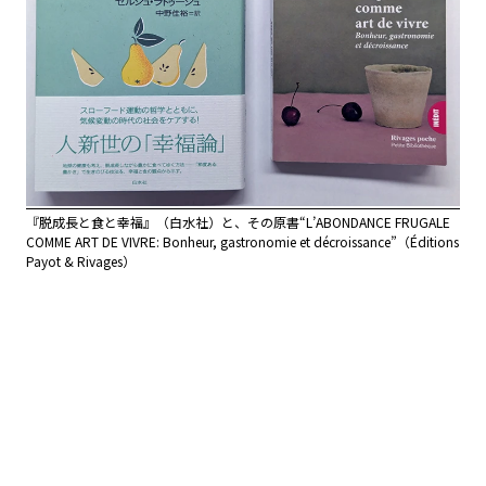
『脱成長と食と幸福』（白水社）と、その原書“L’ABONDANCE FRUGALE
COMME ART DE VIVRE: Bonheur, gastronomie et décroissance”（Éditions
Payot & Rivages）