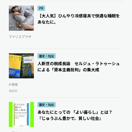
PR
【大人気】ひんやり冷感寝具で快適な睡眠を
あなたに。
アイリスプラザ
歴史・社会
人新世の脱成長論 セルジュ・ラトゥーシュ
による「資本主義批判」の集大成
# 地球
白水社
歴史・社会
あなたにとっての 「よい暮らし」とは？
『じゅうぶん豊かで、貧しい社会』