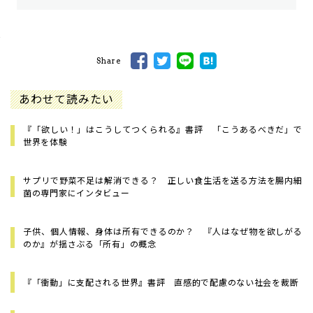
Share
あわせて読みたい
『「欲しい！」はこうしてつくられる』書評 「こうあるべきだ」で
世界を体験
サプリで野菜不足は解消できる？ 正しい食生活を送る方法を腸内細
菌の専門家にインタビュー
子供、個人情報、身体は所有できるのか？ 『人はなぜ物を欲しがる
のか』が揺さぶる「所有」の概念
『「衝動」に支配される世界』書評 直感的で配慮のない社会を裁断