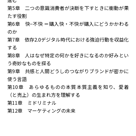
進む
第5章 二つの意識――消費者が決断を下すときに衝動が果
たす役割
第6章 快−不快 ＝購入――快・不快が購入にどうかかわる
のか
第7章 依存2.0――デジタル時代における強迫行動を収益化
する
第8章 人はなぜ特定の何かを好きになるのか――好みとい
う奇妙なものを探る
第9章 共感と人間どうしのつながり――ブランドが密かに
使う言語
第10章 あらゆるものの本質――本質主義を知り、愛着
（と売上）の生まれ方を理解する
第11章 ミドリミナル
第12章 マーケティングの未来