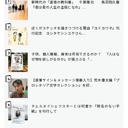
新時代の「道徳の教科書」 千葉雅也 ――鳥羽和久著
『君は君の人生の主役になれ』...
ぼくがスケッチを描きつづける理由――『ヨイヨワネ』刊
行記念 ヨシタケシンスケさん...
子供、個人情報、身体は所有できるのか？ 『人はな
ぜ物を欲しがるのか』が揺さぶる「...
【直筆サイン＆メッセージ葉書入り】荒木優太編『プ
ロレタリア文学セレクション』を好...
チェルヌイシェフスキーとは何者か――『宛名のない手
紙』を刊行して