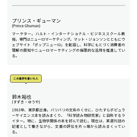
プリンス・ギューマン
(Prince Ghuman)
マーケター。ハルト・インターナショナル・ビジネススクール教
授。専門はニューロマーケティング。マット・ジョンソンとともにウ
ェブサイト「ポップニューロ」を創設し、科学にもとづく消費者の
理解の周知やニューロマーケティングの倫理的な活用を推進してい
る。
この書評を書いた人
鈴木裕也
(すずき・ゆうや)
1963年、東京都出身。バリバリの文系のくせに、ひたすらポピュラ
ーサイエンス本を読みまくり、「科学読み物研究家」と自称するラ
イター。特に、生物学関係の本を好んで読む。現在は、某週刊誌の
記者として働きながら、文豪の評伝を片っ端から読みまくってい
る。