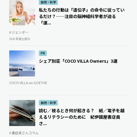
自然・科学
私たちの行動は「遺伝子」の命令に従ってい
るだけ？──注目の脳神経科学者が迫る
「運...
# ジェンダー
日本実業出版社
PR
シェア別荘「COCO VILLA Owners」3選
COCO VILLA on GOETHE
自然・科学
読む／視るとき何が起きる？ 紙／電子を越
えるリテラシーのために 紀伊國屋書店員
さ...
# 書店員さんコラム