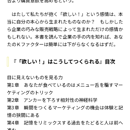
合より購買意欲を高めるという。
はたして私たちが抱く「欲しい！」という感情は、本
当に自分の本心から生まれたものなのか？ もしかした
ら企業の巧みな販売戦略によって生まれただけの感情か
もしれない。本書を読んで企業の手の内を知れば、あな
たのＫファクターは簡単には下がらなくなるはずだ。
『「欲しい！」はこうしてつくられる』目次
目に見えないものを見る力
第1章 あなたが食べているのはメニュー――舌を騙すマー
ケティングのトリック
第2章 アンカーを下ろす――相対性の神経科学
第3章 瞬間をつくる――マーケティングの機会は体験と記
憶の狭間にある
第4章 記憶をリミックスする――過去をたどると人は前へ