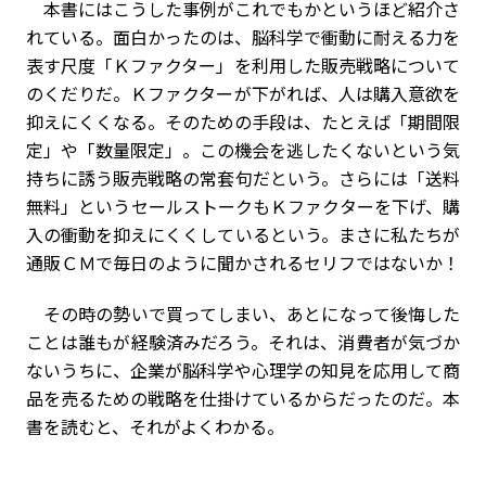
本書にはこうした事例がこれでもかというほど紹介さ
れている。面白かったのは、脳科学で衝動に耐える力を
表す尺度「Ｋファクター」を利用した販売戦略について
のくだりだ。Ｋファクターが下がれば、人は購入意欲を
抑えにくくなる。そのための手段は、たとえば「期間限
定」や「数量限定」。この機会を逃したくないという気
持ちに誘う販売戦略の常套句だという。さらには「送料
無料」というセールストークもＫファクターを下げ、購
入の衝動を抑えにくくしているという。まさに私たちが
通販ＣＭで毎日のように聞かされるセリフではないか！
その時の勢いで買ってしまい、あとになって後悔した
ことは誰もが経験済みだろう。それは、消費者が気づか
ないうちに、企業が脳科学や心理学の知見を応用して商
品を売るための戦略を仕掛けているからだったのだ。本
書を読むと、それがよくわかる。