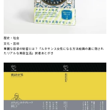
歴史・社会
文化・芸術
華麗な容姿の秘密とは？『ルネサンス女性になる方法――絵画の裏に隠され
たリアルな美容生活』訳者あとがき