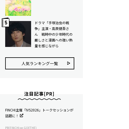
ドラマ「手塚治虫の戦
争」主演・高良健吾さ
ん 戦時中の少年時代の
厳しさと漫画への強い熱
量を感じながら
人気ランキング⼀覧
注目記事[PR]
FINCHI主催「IVS2026」トークセッションが
話題に！
PR(FINCHI on GOETHE)