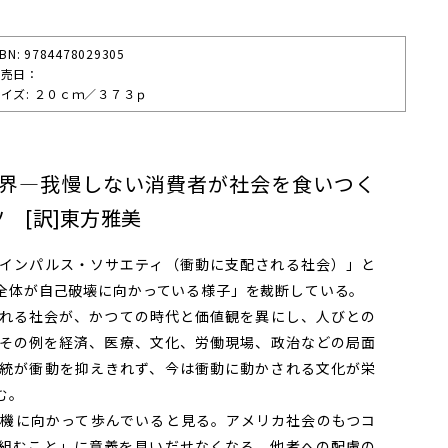
SBN: 9784478029305
発売⽇：
イズ: ２０ｃｍ／３７３ｐ
界―我慢しない消費者が社会を食いつく
 [訳]東方雅美
インパルス・ソサエティ（衝動に支配される社会）」と
全体が自己破壊に向かっている様子」を裁断している。
れる社会が、かつての時代と価値観を異にし、人びとの
その例を経済、医療、文化、労働現場、政治などの局面
統が衝動を抑えきれず、今は衝動に動かされる文化が栄
む。
機に向かって歩んでいると見る。アメリカ社会のもつコ
組むこと」に意義を見いだせなくなる。他者への配慮の