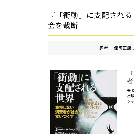
『「衝動」に支配される
会を裁断
評者： 保阪正康 
「
者
著
出
ジ