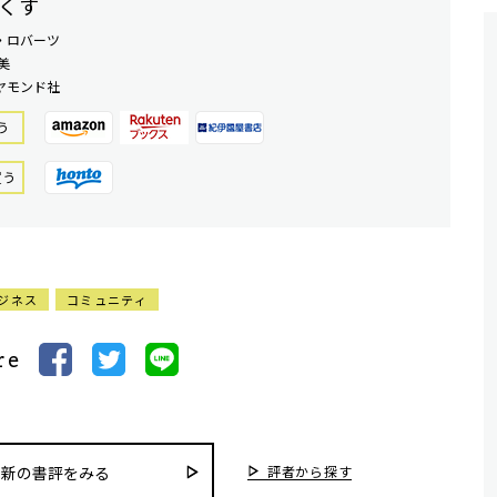
くす
・ロバーツ
美
ヤモンド社
う
買う
ジネス
コミュニティ
re
評者から探す
最新の書評をみる