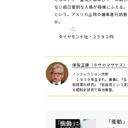
ない自己愛的な人格が極端にふえる。
という。アメリカ上院の議事進行妨害
か。
◇
ダイヤモンド社・２５９２円
保阪正康（ホサカマサヤス）
ノンフィクション作家
１９３９年生まれ。著書に『五
和陸軍の研究』『吉田茂という逆
る昭和史研究で菊池寛賞。
「衝動」