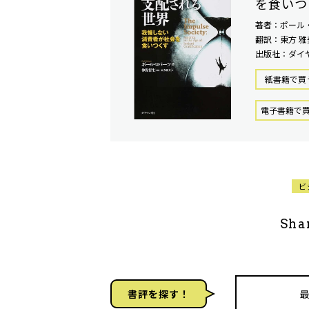
を食いつ
著者：ポール
翻訳：東方 雅
出版社：ダイ
紙書籍で買
電⼦書籍で
ビ
Sha
書評を探す！