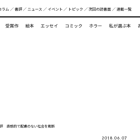
コラム
書評
ニュース
イベント
トピック
次回の読書⾯
連載一覧
好書好日
受賞作
絵本
エッセイ
コミック
ホラー
私が選ぶ本
？
えほん新定番
今めぐりたい児童文学の世界
図鑑の中の小宇宙
評 直感的で配慮のない社会を裁断
2018.06.07