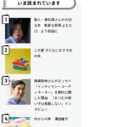
いま読まれています
歌人・青松輝さんの大切
な本 斬新な表現 よむた
び、より自由に
この夏 子どもにおすすめ
の本
髙嶋政伸さんがエッセイ
「インティマシーコーデ
ィネーター」を無料公開
した理由 「おつむの良
い子は長居しない」イン
タビュー
外からの声 澤田瞳子