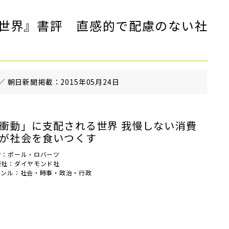
世界』書評 直感的で配慮のない社
／ 朝⽇新聞掲載：2015年05月24日
衝動」に支配される世界 我慢しない消費
が社会を食いつくす
者：ポール・ロバーツ
版社：ダイヤモンド社
ャンル：社会・時事・政治・行政