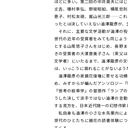
ほどに多い。第二回の中井英夫にはじ
丈吉、種村季弘、野坂昭如、横尾忠則
恵子、村松友視、嵐山光三郎……これ
ったとは決していえない澁澤龍彥が、
それに、主要な文学活動が澁澤の歿
世代の近年の受賞者をみても同じよう
とする山尾悠子さんをはじめ、長野ま
きの受賞者の大濱普美子さん（実父は
文学者）にいたるまで、澁澤龍彥の文
は、いっこうに涸れることがないよう
澁澤龍彥の泉鏡花復権に寄せる功績
め、みずからが編んだアンソロジー『
『思考の紋章学』の冒頭作「ランプの
うした決して派手ではない澁澤の言動
する見方を、日本近代随一の幻想作家
私自身も澁澤の小さな水先案内によ
世代のひとたちに鏡花の読書体験につ
てくる。