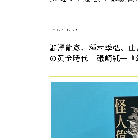
2026.02.28
澁澤龍彥、種村季弘、山
の黄金時代 ――礒崎純一