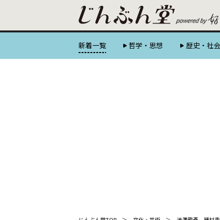
新着一覧
哲学・思想
歴史・社
じんぶん堂TOP
文化・芸術
澁澤龍彥、種村季