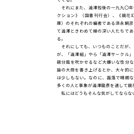
それにまた、澁澤歿後の一九九〇年代
クション》（国書刊行会）、《鏡花
庫）のそれぞれの編者である須永朝彦
て澁澤ときわめて縁の深い人たちであ
る。
それにしても、いつものことだが、
が、「澁澤組」やら「澁澤サークル」
親分風を吹かせるなど大嫌いな性分な
論の大冊を書き上げるとか、大々的に
は少しもない。なのに、磊落で晴朗な
多くの人と事象が澁澤龍彥を通して鏡
私にはどうもそんな気がしてならな