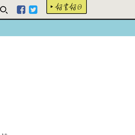
好書
』より