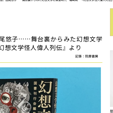
尾悠子……舞台裏からみた幻想文学
『幻想文学怪人偉人列伝』より
記事：筑摩書房