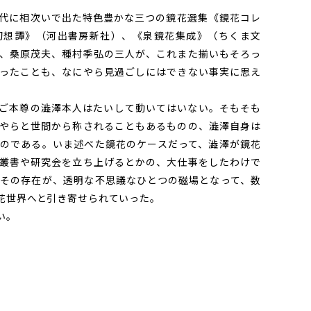
に相次いで出た特色豊かな三つの鏡花選集――《鏡花コレ
幻想譚》（河出書房新社）、《泉鏡花集成》（ちくま文
、桑原茂夫、種村季弘の三人が、これまた揃いもそろっ
ったことも、なにやら見過ごしにはできない事実に思え
ご本尊の澁澤本人はたいして動いてはいない。そもそも
やらと世間から称されることもあるものの、澁澤自身は
のである。いま述べた鏡花のケースだって、澁澤が鏡花
叢書や研究会を立ち上げるとかの、大仕事をしたわけで
その存在が、透明な不思議なひとつの磁場となって、数
花世界へと引き寄せられていった。
い。