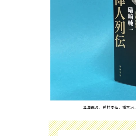
澁澤龍彥、種村季弘、橋本治