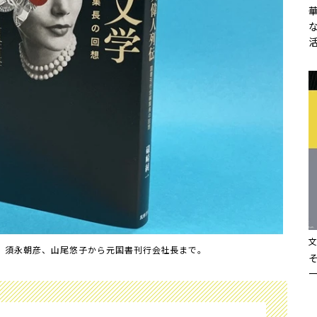
、須永朝彦、山尾悠子から元国書刊行会社長まで。