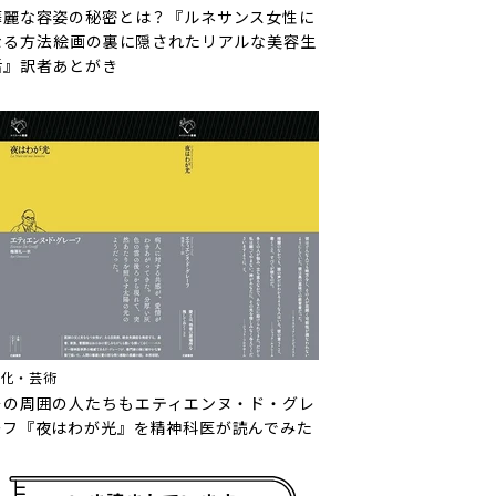
華麗な容姿の秘密とは？『ルネサンス女性に
なる方法――絵画の裏に隠されたリアルな美容生
活』訳者あとがき
文化・芸術
その周囲の人たちも――エティエンヌ・ド・グレ
ーフ『夜はわが光』を精神科医が読んでみた