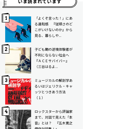
いま読まれています
「よくぞ言った！」にあ
る違和感 『従順さのど
こがいけないのか』から
見る、暮らしや...
子ども期の逆境体験者が
不利にならない社会へ ――
『ＡＣＥサバイバー』
（三谷はるよ...
ミュージカルの解剖学――あ
るいはジェリクル・キャ
ッツとつきあう方法
（１）
ロックスターから評論家
まで、対談で見えた「本
音」とは？ 『五木寛之
傑作対談集Ⅰ』