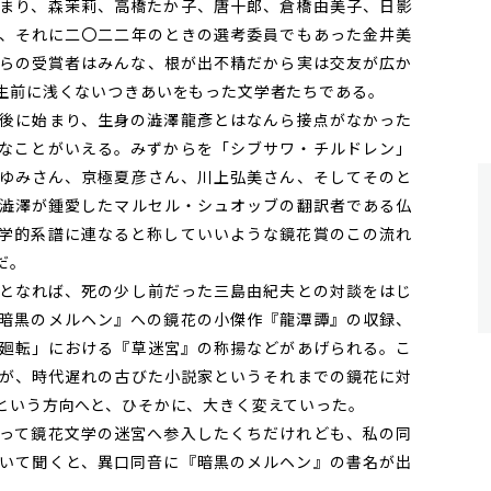
まり、森茉莉、高橋たか子、唐十郎、倉橋由美子、日影
、それに二〇二二年のときの選考委員でもあった金井美
らの受賞者はみんな、根が出不精だから実は交友が広か
生前に浅くないつきあいをもった文学者たちである。
後に始まり、生身の澁澤龍彥とはなんら接点がなかった
なことがいえる。みずからを「シブサワ・チルドレン」
ゆみさん、京極夏彦さん、川上弘美さん、そしてそのと
澁澤が鍾愛したマルセル・シュオッブの翻訳者である仏
学的系譜に連なると称していいような鏡花賞のこの流れ
だ。
となれば、死の少し前だった三島由紀夫との対談をはじ
暗黒のメルヘン』への鏡花の小傑作『龍潭譚』の収録、
廻転」における『草迷宮』の称揚などがあげられる。こ
が、時代遅れの古びた小説家というそれまでの鏡花に対
という方向へと、ひそかに、大きく変えていった。
って鏡花文学の迷宮へ参入したくちだけれども、私の同
いて聞くと、異口同音に『暗黒のメルヘン』の書名が出