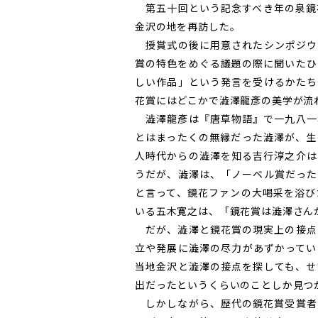
第五十回という記念すべき年の泉鏡
金沢の地を再訪した。
授賞式の後に用意されたシンポジウ
賞の特色をめぐる議題の際に聞いたひ
しい作品」という発言を受けるかたち
花賞にはどこかで澁澤龍彥の美学が流
澁澤龍彥は『唐草物語』で一九八一
とはまったくの無縁だった澁澤が、生
人時代からの澁澤を知る吉行淳之介は
うだが、澁澤は、「ノーベル賞だった
と言って、鏡花ファンの大喝采を浴び
いる五木寛之は、「鏡花賞は澁澤さん
だが、澁澤と鏡花賞の現実上の接点
立や発展に澁澤の尽力があずかってい
当地金沢と澁澤の接点を探しても、せ
出だったというくらいのことしか見つ
しかしながら、歴代の鏡花賞受賞者