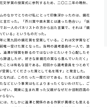
花文学賞の授賞式に参列するため、二〇二二年の晩秋、
ムのなかでとりわけ私にとって印象深かったのは、鏡花
と言だった。「芥川賞や直木賞とは違った色合い」「妖
でお一人のパネリストの方から出た言葉で、それは「鏡
れている」というものだった。
年に第九回の鏡花賞を受賞している。これは文学賞など
前唯一受けた賞となった。当時の選考委員の一人で、浪
、澁澤が授賞を断るのではないかとたいそう心配したそ
ら辞退したが、好きな泉鏡花の賞なら喜んでいただく」
たことは有名な話である。初回から選考委員をつとめて
が受賞してくださった賞として名を残す」と発言した。
となれば、このたった一度だけである。たとえば賞の設
たなどという事実はもとよりまったくないわけだし、ご
いぜい、関東に生まれ育った父親がなぜだか旧制四高の
からない。
には、たしかに澁澤と関係のある作家が異様とも思える