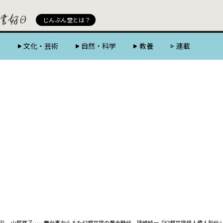
じんぶん堂 powered by 好書好日
じんぶん堂とは？
会
文化・芸術
自然・科学
教養
連載
弘、山尾悠子……舞台裏からみた幻想文学の黄金時代 ――礒崎純一『幻想文学怪人偉人列伝