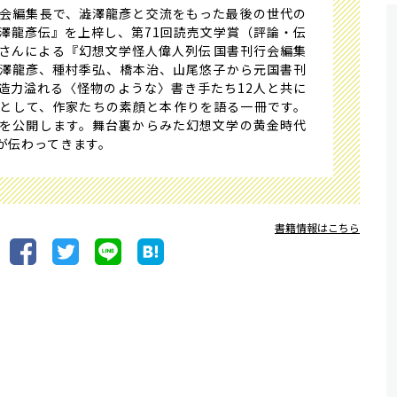
会編集長で、澁澤龍彥と交流をもった最後の世代の
澁澤龍彥伝』を上梓し、第71回読売文学賞（評論・伝
さんによる『幻想文学怪人偉人列伝――国書刊行会編集
澤龍彥、種村季弘、橋本治、山尾悠子から元国書刊
造力溢れる〈怪物のような〉書き手たち12人と共に
として、作家たちの素顔と本作りを語る一冊です。
を公開します。舞台裏からみた幻想文学の黄金時代
が伝わってきます。
書籍情報はこちら