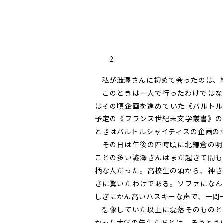
2
私が澁澤さんに初めて会ったのは、
このときは一人で行ったわけではな
はその頃企画を進めていた《バルトル
予定の《フランス世紀末文学叢書》の
ときはバルトルシャイティスの企画の
その日は午後の四時頃に北鎌倉の明
ことの多い澁澤さんはまだ起きて間も
柄な人だった。高校生の頃から、神さ
さに驚いたわけである。ソファになん
しぎにかん高いハスキーな声で、一問
想像していた以上に磊落そのものと
かった大学の先生たちとは、そうとう