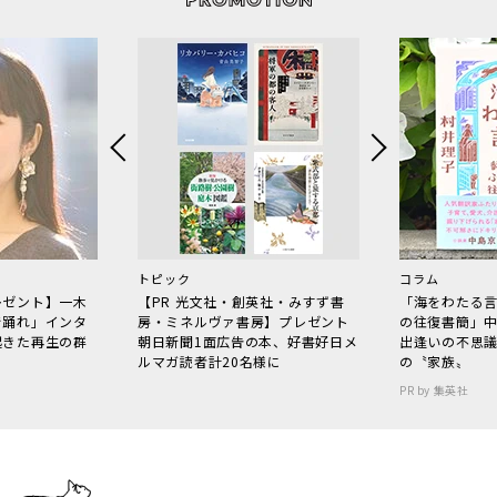
トピック
コラム
レゼント】一木
【PR 光文社・創英社・みすず書
「海をわたる
で踊れ」インタ
房・ミネルヴァ書房】プレゼント
の往復書簡」
起きた再生の群
朝日新聞1面広告の本、好書好日メ
出逢いの不思
ルマガ読者計20名様に
の〝家族〟
PR by 集英社