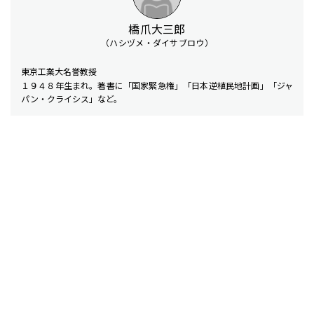
橋爪大三郎
（ハシヅメ・ダイサブロウ）
東京工業大名誉教授
１９４８年生まれ。著書に「国家緊急権」「日本逆植民地計画」「ジャ
パン・クライシス」など。