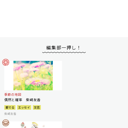
編集部一押し！
季節の地図
偶然と確率 柴崎友香
愛でる
エッセイ
文芸
柴崎友香