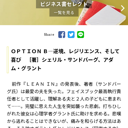
ビジネス書セレクト
一覧を見る
Share
ＯＰＴＩＯＮ Ｂ―逆境、レジリエンス、そして
喜び ［著］シェリル・サンドバーグ、アダ
ム・グラント
前作『ＬＥＡＮ ＩＮ』の発表後、著者（サンドバー
グ氏）は最愛の夫を失った。フェイスブック最高執行責
任者として活躍し、理解ある夫と２人の子どもに恵まれ
て……。完璧に思えた人生を突如襲った悲劇。打ちひし
がれた彼女は心理学者グラント氏に助けを求める。悲嘆
から逃れることはできないが、痛みを和らげる方法はあ