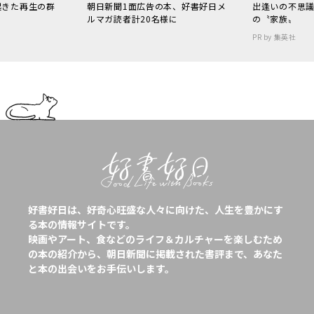
起きた再生の群
朝日新聞1面広告の本、好書好日メ
出逢いの不思
ルマガ読者計20名様に
の〝家族〟
PR by 集英社
好書好日は、好奇心旺盛な人々に向けた、人生を豊かにす
る本の情報サイトです。
映画やアート、食などのライフ＆カルチャーを楽しむため
の本の紹介から、朝日新聞に掲載された書評まで、あなた
と本の出会いをお手伝いします。