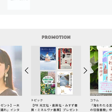
トピック
コラム
レゼント】一木
【PR 光文社・創英社・みすず書
「海をわたる
で踊れ」インタ
房・ミネルヴァ書房】プレゼント
の往復書簡」