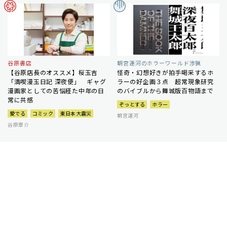
谷原書店
朝宮運河のホラーワールド渉猟
【谷原店長のオススメ】桜玉吉
怪奇・幻想好きが拍手喝采するホ
「満喫漫玉日記 深夜便」 ギャグ
ラーの好企画３点 超常現象研究
漫画家としての苦悩経た中年の日
のバイブルから舞城版百物語まで
常に共感
ぞっとする
ホラー
愛でる
コミック
東日本大震災
朝宮運河
谷原章介