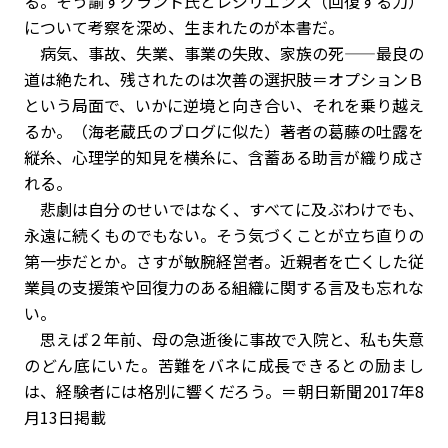
る。そう諭すグラント氏とレジリエンス（回復する力）
について考察を深め、生まれたのが本書だ。
病気、事故、失業、事業の失敗、家族の死——最良の
道は絶たれ、残されたのは次善の選択肢＝オプションＢ
という局面で、いかに逆境と向き合い、それを乗り越え
るか。（海老蔵氏のブログに似た）著者の葛藤の吐露を
縦糸、心理学的知見を横糸に、含蓄ある助言が織り成さ
れる。
悲劇は自分のせいではなく、すべてに及ぶわけでも、
永遠に続くものでもない。そう気づくことが立ち直りの
第一歩だとか。さすが敏腕経営者。近親者を亡くした従
業員の支援策や回復力のある組織に関する言及も忘れな
い。
思えば２年前、母の急逝後に事故で入院と、私も失意
のどん底にいた。苦難をバネに成長できるとの励まし
は、経験者には格別に響くだろう。＝朝日新聞2017年8
月13日掲載