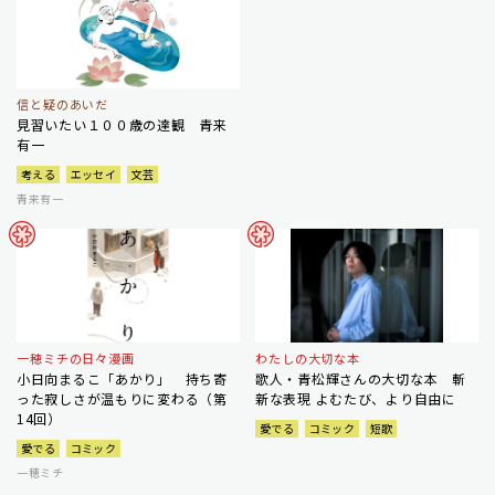
信と疑のあいだ
見習いたい１００歳の達観 青来
有一
考える
エッセイ
文芸
青来有一
一穂ミチの日々漫画
わたしの大切な本
小日向まるこ「あかり」 持ち寄
歌人・青松輝さんの大切な本 斬
った寂しさが温もりに変わる（第
新な表現 よむたび、より自由に
14回）
愛でる
コミック
短歌
愛でる
コミック
一穂ミチ