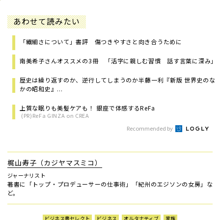
あわせて読みたい
「繊細さについて」書評 傷つきやすさと向き合うために
南美希子さんオススメの3冊 「活字に親しむ習慣 話す言葉に深み」
歴史は繰り返すのか、逆行してしまうのか――半藤一利『新版 世界史のな
かの昭和史』...
上質な眠りも美髪ケアも！ 銀座で体感するReFa
(PR)ReFa GINZA on CREA
Recommended by
梶山寿子（カジヤマスミコ）
ジャーナリスト
著書に「トップ・プロデューサーの仕事術」「紀州のエジソンの女房」な
ど。
ビジネス書セレクト
ビジネス
オルタナティブ
家族