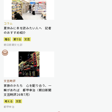
コラム
夏休みに本を読みたい人へ 記者
のおすすめ紹介
贈る
愛でる
文芸
朝日新聞文化部
文芸時評
家族のかたち 心を配り合う、一
瞬があれば 都甲幸治〈朝日新聞
文芸時評26年7月〉
考える
文芸
都甲幸治