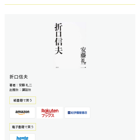
折口信夫
著者：安藤 礼二
出版社：講談社
紙書籍で買う
電⼦書籍で買う