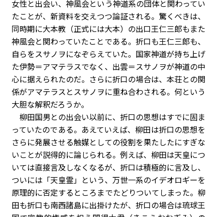
女性と出会い、神風会という神道系の団体と関わってい
たことが、新資料を交えつつ論証される。驚くべきは、
同時期に大本教（正式には大本）の出口王仁三郎もまた
神風会と関わっていたことである。折口も王仁三郎も、
自らをスサノヲになぞらえていた。国家神道が持ち上げ
た伊勢＝アマテラスでなく、出雲＝スサノヲが神道の中
心に据えられたのだ。さらに折口の場合は、本荘との関
係がアマテラスとスサノヲに重ね合わされる。何という
大胆な解釈だろうか。
柳田国男との出会い以前に、折口の思想はすでに固ま
っていたのである。あえていえば、柳田は折口の思想を
さらに発展させる触媒としての役割を果たしたにすぎな
いことが説得的に論じられる。例えば、柳田は天皇につ
いては直接言及しなくなるが、折口は積極的に言及し、
ついには「天皇霊」という、万世一系のイデオロギーを
原理的に否定するところまでたどりついてしまった。柳
田も折口も南西諸島に出掛けたが、折口の場合は琉球王