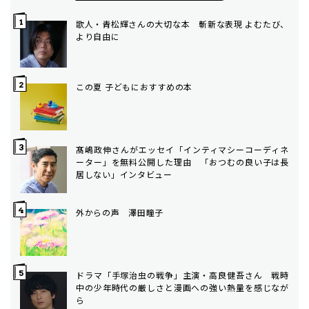
歌人・青松輝さんの大切な本 斬新な表現 よむたび、
より自由に
この夏 子どもにおすすめの本
髙嶋政伸さんがエッセイ「インティマシーコーディネ
ーター」を無料公開した理由 「おつむの良い子は長
居しない」インタビュー
外からの声 澤田瞳子
ドラマ「手塚治虫の戦争」主演・高良健吾さん 戦時
中の少年時代の厳しさと漫画への強い熱量を感じなが
ら