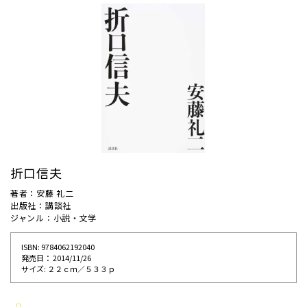
折口信夫
著者：安藤 礼二
出版社：講談社
ジャンル：小説・文学
ISBN: 9784062192040
発売⽇： 2014/11/26
サイズ: ２２ｃｍ／５３３ｐ