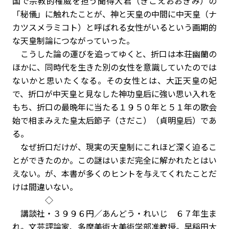
国で宗教的権威を担う聞得大君（きこえおおぎみ）の
「秘儀」に触れたことが、神と天皇の中間に中天皇（ナ
カツスメラミコト）と呼ばれる女性がいるという画期的
な天皇制論につながっていった。
こうした論の運びを追ってゆくと、折口は本荘幽蘭の
ほかに、同時代を生きた別の女性を意識していたのでは
ないかと思いたくなる。その女性とは、大正天皇の妃
で、折口が中天皇と見なした神功皇后に強い思い入れを
もち、折口の最晩年に当たる１９５０年と５１年の歌会
始で相まみえた皇太后節子（さだこ）（貞明皇后）であ
る。
なぜ折口だけが、現実の天皇制にこれほど深く迫るこ
とができたのか。この謎はいまだ完全に解かれたとはい
えない。が、本書が多くのヒントを与えてくれたことだ
けは間違いない。
◇
講談社・３９９６円／あんどう・れいじ ６７年生ま
れ。文芸評論家、多摩美術大美術学部准教授。早稲田大