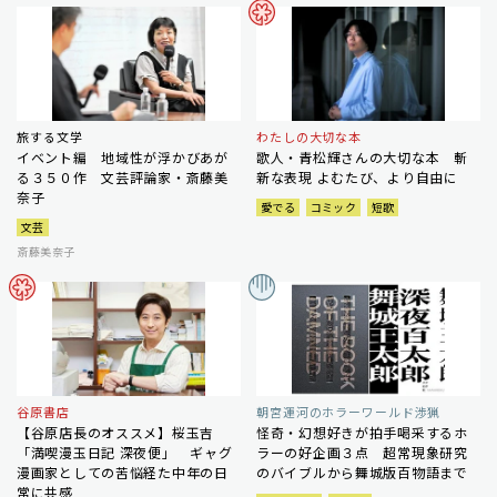
旅する文学
わたしの大切な本
イベント編 地域性が浮かびあが
歌人・青松輝さんの大切な本 斬
る３５０作 文芸評論家・斎藤美
新な表現 よむたび、より自由に
奈子
愛でる
コミック
短歌
文芸
斎藤美奈子
谷原書店
朝宮運河のホラーワールド渉猟
【谷原店長のオススメ】桜玉吉
怪奇・幻想好きが拍手喝采するホ
「満喫漫玉日記 深夜便」 ギャグ
ラーの好企画３点 超常現象研究
漫画家としての苦悩経た中年の日
のバイブルから舞城版百物語まで
常に共感