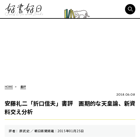
好書好日
HOME
書評
2018.06.08
安藤礼二「折口信夫」書評 画期的な天皇論、新資
料交え分析
評者： 原武史 ／ 朝⽇新聞掲載：2015年01月25日