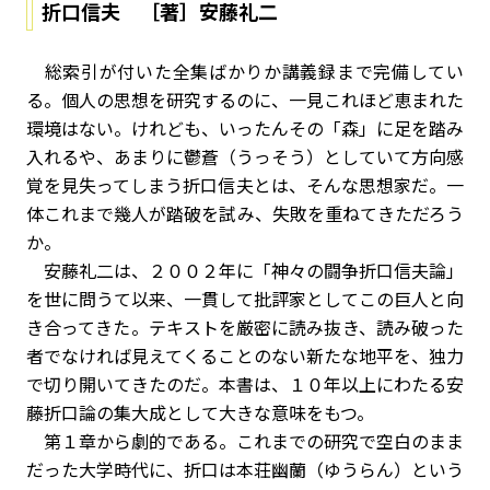
折口信夫 ［著］安藤礼二
総索引が付いた全集ばかりか講義録まで完備してい
る。個人の思想を研究するのに、一見これほど恵まれた
環境はない。けれども、いったんその「森」に足を踏み
入れるや、あまりに鬱蒼（うっそう）としていて方向感
覚を見失ってしまう――折口信夫とは、そんな思想家だ。一
体これまで幾人が踏破を試み、失敗を重ねてきただろう
か。
安藤礼二は、２００２年に「神々の闘争――折口信夫論」
を世に問うて以来、一貫して批評家としてこの巨人と向
き合ってきた。テキストを厳密に読み抜き、読み破った
者でなければ見えてくることのない新たな地平を、独力
で切り開いてきたのだ。本書は、１０年以上にわたる安
藤折口論の集大成として大きな意味をもつ。
第１章から劇的である。これまでの研究で空白のまま
だった大学時代に、折口は本荘幽蘭（ゆうらん）という