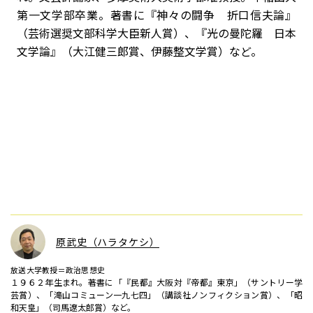
第一文学部卒業。著書に『神々の闘争 折口信夫論』
（芸術選奨文部科学大臣新人賞）、『光の曼陀羅 日本
文学論』（大江健三郎賞、伊藤整文学賞）など。
原武史（ハラタケシ）
放送大学教授＝政治思想史
１９６２年生まれ。著書に「『民都』大阪対『帝都』東京」（サントリー学
芸賞）、「滝山コミューン一九七四」（講談社ノンフィクション賞）、「昭
和天皇」（司馬遼太郎賞）など。