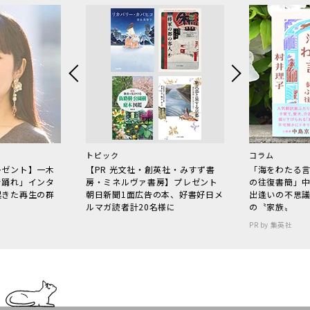
トピック
コラム
レゼント】一木
【PR 光文社・創英社・みすず書
「海をわたる
で踊れ」インタ
房・ミネルヴァ書房】プレゼント
の往復書簡」
起きた再生の群
朝日新聞1面広告の本、好書好日メ
出逢いの不思
ルマガ読者計20名様に
の〝家族〟
PR by 集英社