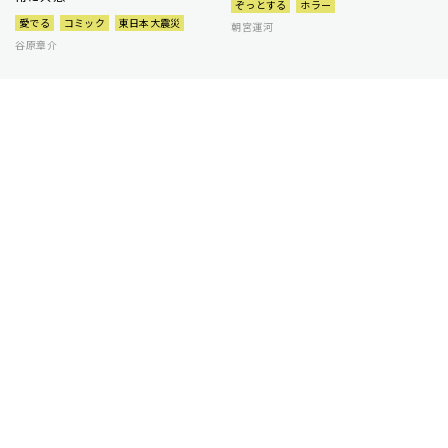
ぞっとする
ホラー
愛でる
コミック
東日本大震災
朝宮運河
谷原章介