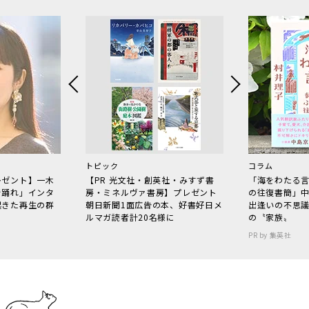
トピック
コラム
レゼント】一木
【PR 光文社・創英社・みすず書
「海をわたる
で踊れ」インタ
房・ミネルヴァ書房】プレゼント
の往復書簡」
起きた再生の群
朝日新聞1面広告の本、好書好日メ
出逢いの不思
ルマガ読者計20名様に
の〝家族〟
PR by 集英社