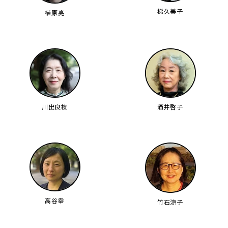
梯久美子
植原亮
川出良枝
酒井啓子
高谷幸
竹石涼子