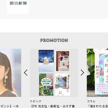
トピック
コラム
レゼント】一木
【PR 光文社・創英社・みすず書
「海をわたる