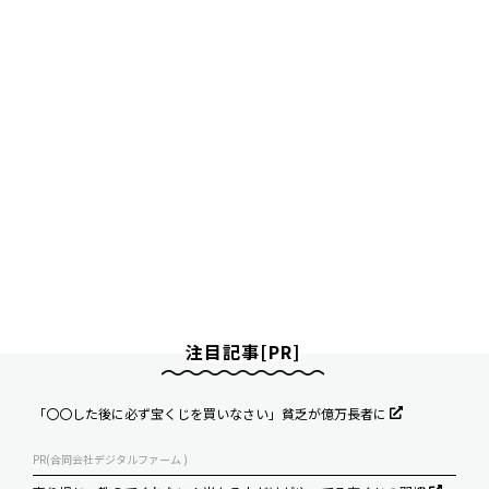
注目記事[PR]
「〇〇した後に必ず宝くじを買いなさい」貧乏が億万長者に
PR(合同会社デジタルファーム )