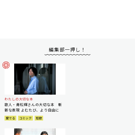
編集部一押し！
わたしの大切な本
歌人・青松輝さんの大切な本 斬
新な表現 よむたび、より自由に
愛でる
コミック
短歌