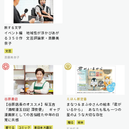
旅する文学
イベント編 地域性が浮かびあが
る３５０作 文芸評論家・斎藤美
奈子
文芸
斎藤美奈子
谷原書店
えほん新定番
【谷原店長のオススメ】桜玉吉
まなつ＆まふゆさんの絵本「君が
「満喫漫玉日記 深夜便」 ギャグ
いるから」 あなたも私も一つの
漫画家としての苦悩経た中年の日
星のような大切な存在
常に共感
贈る
絵本
愛でる
コミック
東日本大震災
石井広子