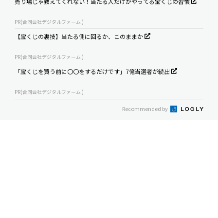
売り場じゃ教えてくれない！当たる人だけがやってる宝くじの習慣
PR(合同会社デジタルファーム )
【宝くじの裏技】当たる側に回るか、このままか
PR(合同会社デジタルファーム )
「宝くじを買う前に〇〇をするだけです」7億当選者が続出
PR(合同会社デジタルファーム )
Recommended by