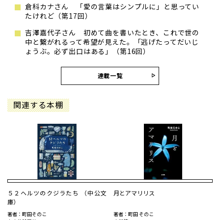
倉科カナさん 「愛の言葉はシンプルに」と思ってい
たけれど（第17回）
吉澤嘉代子さん 初めて曲を書いたとき、これで世の
中と繋がれるって希望が見えた。「逃げたってだいじ
ょうぶ。必ず出口はある」（第16回）
連載一覧
関連する本棚
５２ヘルツのクジラたち （中公文
月とアマリリス
庫）
著者：町田そのこ
著者：町田 そのこ