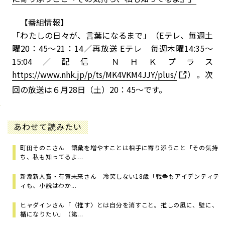
【番組情報】
「わたしの日々が、言葉になるまで」（Eテレ、毎週土
曜20：45～21：14／再放送 Eテレ 毎週木曜14:35～
15:04／配信 ＮＨＫプラス
https://www.nhk.jp/p/ts/MK4VKM4JJY/plus/
）。次
回の放送は６月28日（土）20：45～です。
あわせて読みたい
町田そのこさん 語彙を増やすことは相手に寄り添うこと「その気持
ち、私も知ってるよ...
新潮新人賞・有賀未来さん 冷笑しない18歳「戦争もアイデンティテ
ィも、小説はわか...
ヒャダインさん「〈推す〉とは自分を消すこと。推しの風に、壁に、
楯になりたい」（第...