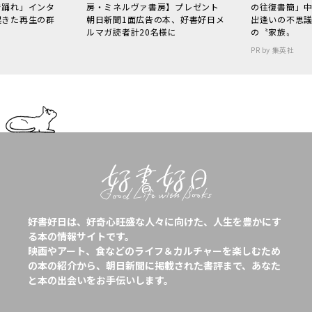
で踊れ」インタ
房・ミネルヴァ書房】プレゼント
の往復書簡」
起きた再生の群
朝日新聞1面広告の本、好書好日メ
出逢いの不思
ルマガ読者計20名様に
の〝家族〟
PR by 集英社
好書好日は、好奇心旺盛な人々に向けた、人生を豊かにす
る本の情報サイトです。
映画やアート、食などのライフ＆カルチャーを楽しむため
の本の紹介から、朝日新聞に掲載された書評まで、あなた
と本の出会いをお手伝いします。