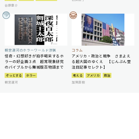
谷原章介
朝宮運河のホラーワールド渉猟
コラム
怪奇・幻想好きが拍手喝采するホ
アメリカ・政治と戦争 さまよえ
ラーの好企画３点 超常現象研究
る超大国のゆくえ 【じんぶん堂
のバイブルから舞城版百物語まで
注目記事セレクト】
ぞっとする
ホラー
考える
アメリカ
政治
朝宮運河
加賀直樹