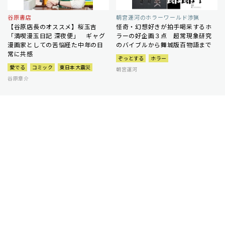
谷原書店
朝宮運河のホラーワールド渉猟
【谷原店長のオススメ】桜玉吉
怪奇・幻想好きが拍手喝采するホ
「満喫漫玉日記 深夜便」 ギャグ
ラーの好企画３点 超常現象研究
漫画家としての苦悩経た中年の日
のバイブルから舞城版百物語まで
常に共感
ぞっとする
ホラー
愛でる
コミック
東日本大震災
朝宮運河
谷原章介