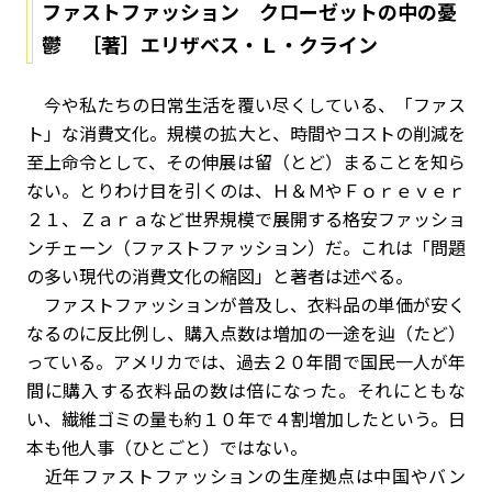
ファストファッション クローゼットの中の憂
鬱 ［著］エリザベス・Ｌ・クライン
今や私たちの日常生活を覆い尽くしている、「ファス
ト」な消費文化。規模の拡大と、時間やコストの削減を
至上命令として、その伸展は留（とど）まることを知ら
ない。とりわけ目を引くのは、Ｈ＆ＭやＦｏｒｅｖｅｒ
２１、Ｚａｒａなど世界規模で展開する格安ファッショ
ンチェーン（ファストファッション）だ。これは「問題
の多い現代の消費文化の縮図」と著者は述べる。
ファストファッションが普及し、衣料品の単価が安く
なるのに反比例し、購入点数は増加の一途を辿（たど）
っている。アメリカでは、過去２０年間で国民一人が年
間に購入する衣料品の数は倍になった。それにともな
い、繊維ゴミの量も約１０年で４割増加したという。日
本も他人事（ひとごと）ではない。
近年ファストファッションの生産拠点は中国やバン