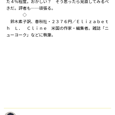
た４％程度。おかしい？ そう思ったら見直してみるべ
きだ。評者も……頑張る。
◇
鈴木素子訳、春秋社・２３７６円／Ｅｌｉｚａｂｅｔ
ｈ Ｌ． Ｃｌｉｎｅ 米国の作家・編集者。雑誌「ニ
ューヨーク」などに執筆。