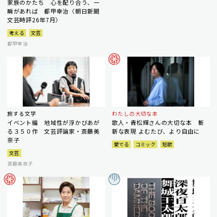
家族のかたち 心を配り合う、一
瞬があれば 都甲幸治〈朝日新聞
文芸時評26年7月〉
考える
文芸
都甲幸治
旅する文学
わたしの大切な本
イベント編 地域性が浮かびあが
歌人・青松輝さんの大切な本 斬
る３５０作 文芸評論家・斎藤美
新な表現 よむたび、より自由に
奈子
愛でる
コミック
短歌
文芸
斎藤美奈子