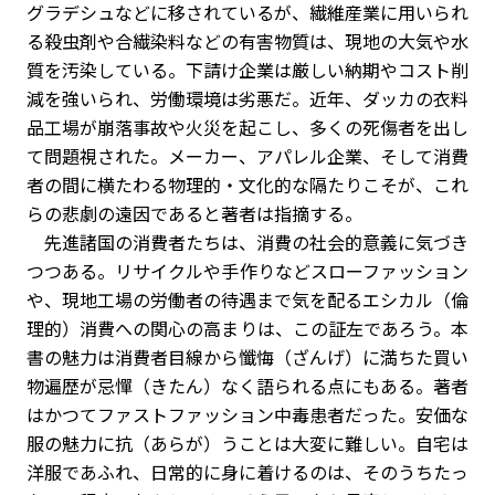
グラデシュなどに移されているが、繊維産業に用いられ
る殺虫剤や合繊染料などの有害物質は、現地の大気や水
質を汚染している。下請け企業は厳しい納期やコスト削
減を強いられ、労働環境は劣悪だ。近年、ダッカの衣料
品工場が崩落事故や火災を起こし、多くの死傷者を出し
て問題視された。メーカー、アパレル企業、そして消費
者の間に横たわる物理的・文化的な隔たりこそが、これ
らの悲劇の遠因であると著者は指摘する。
先進諸国の消費者たちは、消費の社会的意義に気づき
つつある。リサイクルや手作りなどスローファッション
や、現地工場の労働者の待遇まで気を配るエシカル（倫
理的）消費への関心の高まりは、この証左であろう。本
書の魅力は消費者目線から懺悔（ざんげ）に満ちた買い
物遍歴が忌憚（きたん）なく語られる点にもある。著者
はかつてファストファッション中毒患者だった。安価な
服の魅力に抗（あらが）うことは大変に難しい。自宅は
洋服であふれ、日常的に身に着けるのは、そのうちたっ