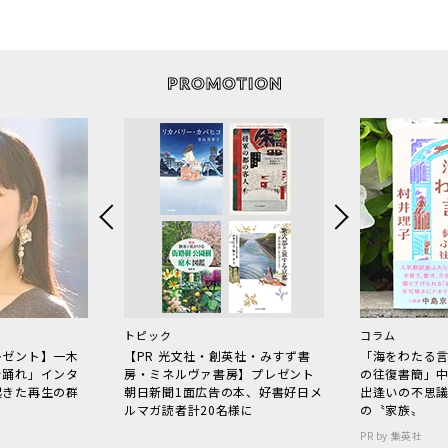
トピック
コラム
レゼント】一木
【PR 光文社・創英社・みすず書
「海をわたる
で踊れ」インタ
房・ミネルヴァ書房】プレゼント
の往復書簡」
起きた再生の群
朝日新聞1面広告の本、好書好日メ
出逢いの不思
ルマガ読者計20名様に
の〝家族〟
PR by 集英社