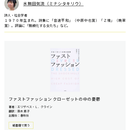
水無田気流（ミナシタキリウ）
詩人・社会学者
１９７０年生まれ。詩集に「音速平和」（中原中也賞）「Ｚ境」（晩翠
賞）。評論に「無頼化する女たち」など。
ファストファッション クローゼットの中の憂鬱
著者：エリザベス・Ｌ．クライン
翻訳：鈴木 素子
出版社：春秋社
紙書籍で買う