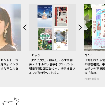
トピック
コラム
レゼント】一木
【PR 光文社・創英社・みすず書
「海をわたる
で踊れ」インタ
房・ミネルヴァ書房】プレゼント
の往復書簡」
起きた再生の群
朝日新聞1面広告の本、好書好日メ
出逢いの不思
ルマガ読者計20名様に
の〝家族〟
PR by 集英社