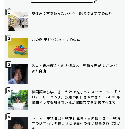
夏休みに本を読みたい人へ 記者のおすすめ紹介
この夏 子どもにおすすめの本
歌人・青松輝さんの大切な本 斬新な表現 よむたび、
より自由に
韓国語は独学、きっかけは推しへのメッセージ 「ブ
ロッコリーパンチ」訳者の山口さやかさん K-POPも
韓国ドラマも知らない私が韓国文学を翻訳するまで
ドラマ「手塚治虫の戦争」主演・高良健吾さん 戦時
中の少年時代の厳しさと漫画への強い熱量を感じなが
ら