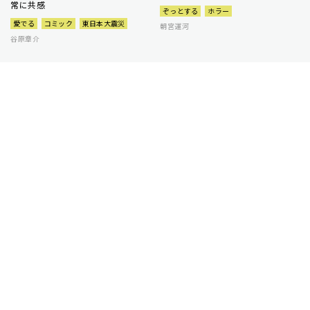
常に共感
ぞっとする
ホラー
愛でる
コミック
東日本大震災
朝宮運河
谷原章介