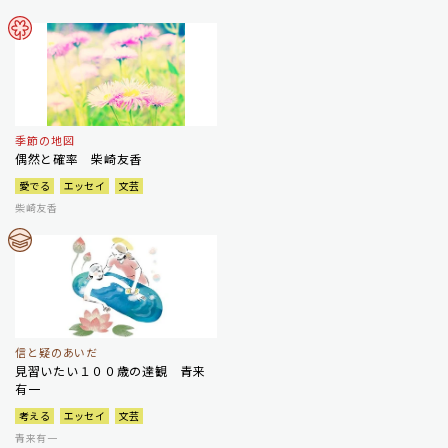
季節の地図
偶然と確率 柴崎友香
愛でる
エッセイ
文芸
柴崎友香
信と疑のあいだ
見習いたい１００歳の達観 青来
有一
考える
エッセイ
文芸
青来有一