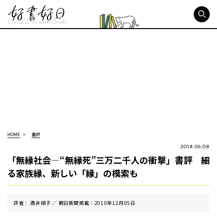
好書好日
HOME
書評
2018.06.08
「無縁社会―“無縁死”三万二千人の衝撃」書評 細
る家族縁、新しい「縁」の模索も
評者： 酒井順子 ／ 朝⽇新聞掲載：2010年12月05日