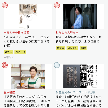
一穂ミチの日々漫画
わたしの大切な本
小日向まるこ「あかり」 持ち寄
歌人・青松輝さんの大切な本 斬
った寂しさが温もりに変わる（第
新な表現 よむたび、より自由に
14回）
愛でる
コミック
短歌
愛でる
コミック
一穂ミチ
谷原書店
朝宮運河のホラーワールド渉猟
【谷原店長のオススメ】桜玉吉
怪奇・幻想好きが拍手喝采するホ
「満喫漫玉日記 深夜便」 ギャグ
ラーの好企画３点 超常現象研究
漫画家としての苦悩経た中年の日
のバイブルから舞城版百物語まで