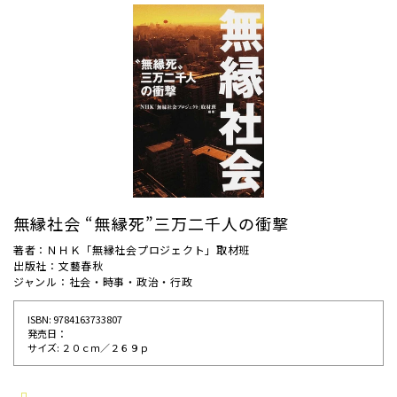
無縁社会 “無縁死”三万二千人の衝撃
著者：ＮＨＫ「無縁社会プロジェクト」取材班
出版社：文藝春秋
ジャンル：社会・時事・政治・行政
ISBN: 9784163733807
発売⽇：
サイズ: ２０ｃｍ／２６９ｐ