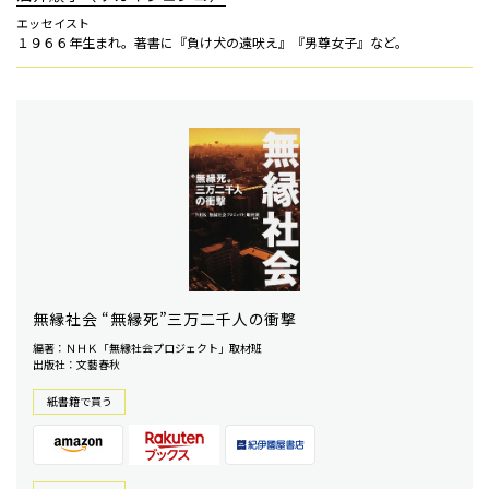
エッセイスト
１９６６年生まれ。著書に『負け犬の遠吠え』『男尊女子』など。
無縁社会 “無縁死”三万二千人の衝撃
編著：ＮＨＫ「無縁社会プロジェクト」取材班
出版社：文藝春秋
紙書籍で買う