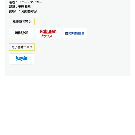
著者：ドニー・アイカー
翻訳：安原 和見
出版社：河出書房新社
紙書籍で買う
電⼦書籍で買う