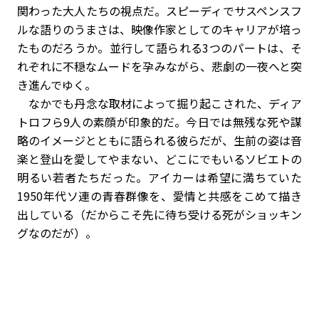
関わった大人たちの視点だ。スピーディでサスペンスフ
ルな語りのうまさは、映像作家としてのキャリアが培っ
たものだろうか。並行して語られる3つのパートは、そ
れぞれに不穏なムードを孕みながら、悲劇の一夜へと突
き進んでゆく。
なかでも丹念な取材によって掘り起こされた、ディア
トロフら9人の素顔が印象的だ。今日では無残な死や謀
略のイメージとともに語られる彼らだが、生前の姿は音
楽と登山を愛してやまない、どこにでもいるソビエトの
明るい若者たちだった。アイカーは希望に満ちていた
1950年代ソ連の青春群像を、愛情と共感をこめて描き
出している（だからこそ先に待ち受ける死がショッキン
グなのだが）。