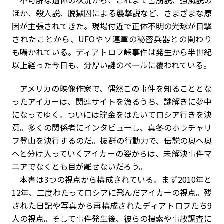
不可解な遺体の状況から、これまで雪崩説、強風説の
ほか、殺人説、脱獄囚による襲撃説など、さまざまな原
因が主張されてきた。現場付近で正体不明の光球が目撃
されたことから、UFOやソ連軍の秘密兵器との関わり
も囁かれている。ディアトロフ峠事件は発生から半世紀
以上経った今日も、分厚い謎のベールに覆われている。
アメリカの映像作家で、偶然この事件を知ることとな
ったアイカーは、関連サイトを漁るうち、謎解きに夢中
になってゆく。ついには貯金をはたいてロシア行きを決
意。多くの関係者にインタビューし、真冬のホラチャリ
フ登山を決行するのだ。抜群の行動力で、伝説の奥へ奥
へと分け入っていくアイカーの姿からは、未解決事件マ
ニアでなくとも目が離せないだろう。
本書は3つの視点から構成されている。まず2010年と
12年、二度わたってロシアに飛んだアイカーの視点。残
された日記や写真から再構成されたディアトロフたち9
人の視点。そして事件発生後、彼らの捜索や事故調査に