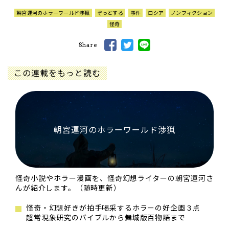
朝宮運河のホラーワールド渉猟
ぞっとする
事件
ロシア
ノンフィクション
怪奇
Share
この連載をもっと読む
朝宮運河のホラーワールド渉猟
怪奇小説やホラー漫画を、怪奇幻想ライターの朝宮運河さ
んが紹介します。（随時更新）
怪奇・幻想好きが拍手喝采するホラーの好企画３点
超常現象研究のバイブルから舞城版百物語まで