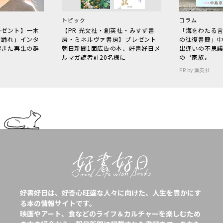
トピック
コラム
レゼント】一木
【PR 光文社・創英社・みすず書
「海をわたる
で踊れ」インタ
房・ミネルヴァ書房】プレゼント
の往復書簡」
起きた再生の群
朝日新聞1面広告の本、好書好日メ
出逢いの不思
ルマガ読者計20名様に
の〝家族〟
PR by 集英社
好書好日は、好奇心旺盛な人々に向けた、人生を豊かにす
る本の情報サイトです。
映画やアート、食などのライフ＆カルチャーを楽しむため