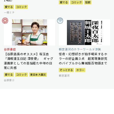
愛でる
コミック
短歌
愛でる
コミック
一穂ミチ
谷原書店
朝宮運河のホラーワールド渉猟
【谷原店長のオススメ】桜玉吉
怪奇・幻想好きが拍手喝采するホ
「満喫漫玉日記 深夜便」 ギャグ
ラーの好企画３点 超常現象研究
漫画家としての苦悩経た中年の日
のバイブルから舞城版百物語まで
常に共感
ぞっとする
ホラー
愛でる
コミック
東日本大震災
朝宮運河
谷原章介