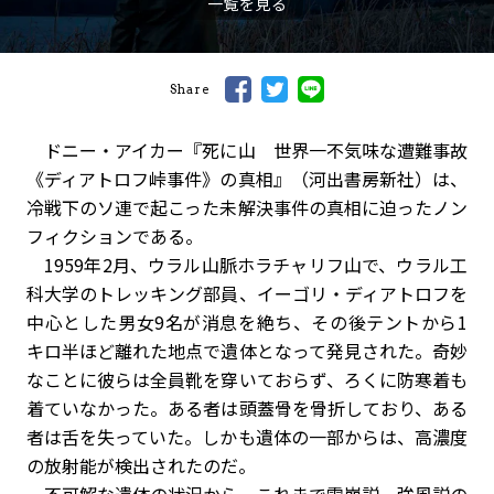
一覧を見る
Share
ドニー・アイカー『死に山 世界一不気味な遭難事故
《ディアトロフ峠事件》の真相』（河出書房新社）は、
冷戦下のソ連で起こった未解決事件の真相に迫ったノン
フィクションである。
1959年2月、ウラル山脈ホラチャリフ山で、ウラル工
科大学のトレッキング部員、イーゴリ・ディアトロフを
中心とした男女9名が消息を絶ち、その後テントから1
キロ半ほど離れた地点で遺体となって発見された。奇妙
なことに彼らは全員靴を穿いておらず、ろくに防寒着も
着ていなかった。ある者は頭蓋骨を骨折しており、ある
者は舌を失っていた。しかも遺体の一部からは、高濃度
の放射能が検出されたのだ。