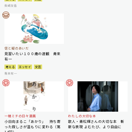
柴崎友香
信と疑のあいだ
見習いたい１００歳の達観 青来
有一
考える
エッセイ
文芸
青来有一
一穂ミチの日々漫画
わたしの大切な本
小日向まるこ「あかり」 持ち寄
歌人・青松輝さんの大切な本 斬
った寂しさが温もりに変わる（第
新な表現 よむたび、より自由に
14回）