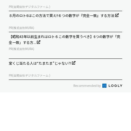
PR(合同会社デジタルファーム )
８月のロト6はこの方法で買え!!６つの数字が『完全一致』する方法
PR(株式会社MURA)
【昭和43年以前生まれはロト６この数字を買うべき】6つの数字が「完
全一致」する方...
PR(株式会社MURA)
宝くじ当たる人は“たまたま”じゃない?!
PR(合同会社デジタルファーム )
Recommended by