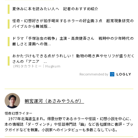
夏休みに本を読みたい人へ 記者のおすすめ紹介
怪奇・幻想好きが拍手喝采するホラーの好企画３点 超常現象研究の
バイブルから舞城版...
ドラマ「手塚治虫の戦争」主演・高良健吾さん 戦時中の少年時代の
厳しさと漫画への強...
おかたづけもできる点がうれしい！ 動物の鳴き声やセリフが盛りだく
さんの「アニア ...
(PR)タカラトミー｜Hugkum
Recommended by
朝宮運河（あさみやうんが）
怪奇幻想ライター
1977年北海道生まれ。得意分野であるホラーや怪談・幻想小説を中心に、
本の情報誌「ダ・ヴィンチ」や怪談専門誌「幽」など各社媒体に書評・ブッ
クガイドなどを執筆。小説家へのインタビューも多数こなしている。