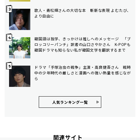
歌人・青松輝さんの大切な本 斬新な表現 よむたび、
より自由に
韓国語は独学、きっかけは推しへのメッセージ 「ブ
ロッコリーパンチ」訳者の山口さやかさん K-POPも
韓国ドラマも知らない私が韓国文学を翻訳するまで
ドラマ「手塚治虫の戦争」主演・高良健吾さん 戦時
中の少年時代の厳しさと漫画への強い熱量を感じなが
ら
人気ランキング⼀覧
関連サイト