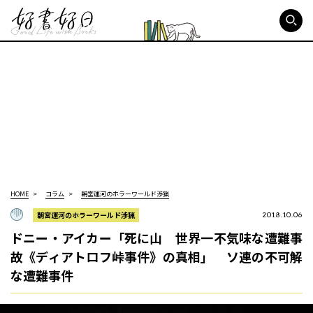
好書好日
HOME
コラム
朝宮運河のホラーワールド渉猟
朝宮運河のホラーワールド渉猟
2018.10.06
ドニー・アイカー「死に山 世界一不気味な遭難事
故《ディアトロフ峠事件》の真相」 ソ連の不可解
な遭難事件