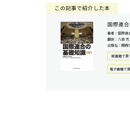
この記事で紹介した本
国際連合
著者：国際連
翻訳：八森 充
出版社：関西
紙書籍で買
電⼦書籍で