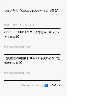
シェア別荘「COCO VILLA Owners」3選
PR(COCO VILLA on GOETHE)
GOETHEとFINCHIがタッグを組み、新メディ
アを創設
PR(FINCHI on GOETHE)
【見城徹×藤田晋】AI時代でも変わらない経
営者の本質
PR(FINCHI on GOETHE)
Recommended by