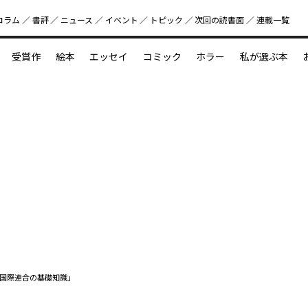
コラム
書評
ニュース
イベント
トピック
次回の読書⾯
連載一覧
好書好日
受賞作
絵本
エッセイ
コミック
ホラー
私が選ぶ本
？
えほん新定番
今めぐりたい児童文学の世界
図鑑の中の小宇宙
国際連合の基礎知識」