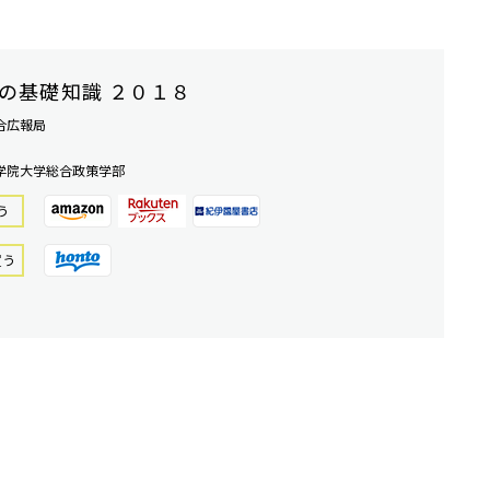
の基礎知識 ２０１８
合広報局
学院大学総合政策学部
う
買う