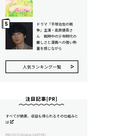
ドラマ「手塚治虫の戦
争」主演・高良健吾さ
ん 戦時中の少年時代の
厳しさと漫画への強い熱
量を感じながら
人気ランキング⼀覧
注目記事[PR]
すべてが絶景、収益も得られるその仕組みと
は
PR(COCO VILLA on GOETHE)