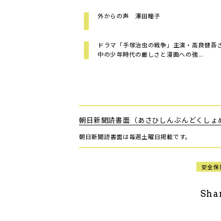
外からの声 澤田瞳子
ドラマ「手塚治虫の戦争」主演・高良健吾
中の少年時代の厳しさと漫画への強...
朝日新聞読書面（あさひしんぶんどくしょ
朝日新聞読書面は毎週土曜日掲載です。
安全保
Sha