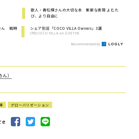
歌人・青松輝さんの大切な本 斬新な表現 よむた
び、より自由に
さん 戦時
シェア別荘「COCO VILLA Owners」3選
(PR)COCO VILLA on GOETHE
Recommended by
めん）
障
グローバリゼーション
re