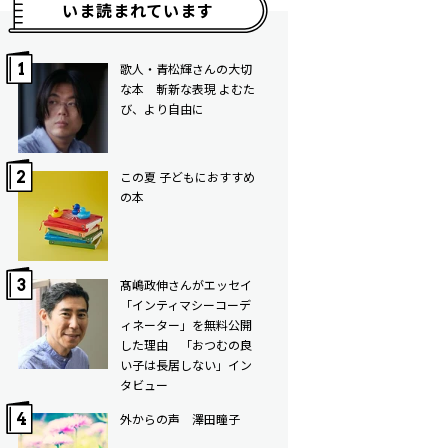
いま読まれています
歌人・青松輝さんの大切
な本 斬新な表現 よむた
び、より自由に
この夏 子どもにおすすめ
の本
髙嶋政伸さんがエッセイ
「インティマシーコーデ
ィネーター」を無料公開
した理由 「おつむの良
い子は長居しない」イン
タビュー
外からの声 澤田瞳子