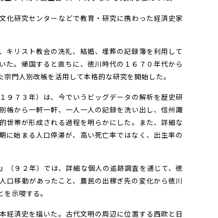
文化研究センターなどで教育・研究に携わった経済史家
、キリスト教会の洗礼、結婚、埋葬の記録簿を利用して
いた。帰国すると直ちに、徳川時代の１６７０年代から
た宗門人別改帳を活用して本格的な研究を開始した。
１９７３年）は、今でいうビッグデータの解析を歴史研
別帳から一軒一軒、一人一人の記録を洗い出し、信州諏
的世帯が形成される過程を明らかにした。また、詳細な
期に始まる人口停滞が、高い死亡率ではなく、出生率の
』（９２年）では、詳細な個人の追跡調査を通じて、徳
人口移動があったこと、農民の出稼ぎ先の変化から徳川
とを示唆する。
本経済史を描いた。古代文明の周辺に位置する西欧と日