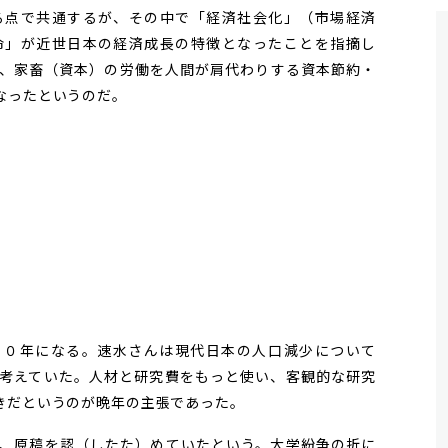
る点で共通するが、その中で「経済社会化」（市場経済
命」が近世日本の経済成長の特徴となったことを指摘し
、家畜（資本）の労働を人間が肩代わりする資本節約・
なったというのだ。
０年になる。速水さんは現代日本の人口減少について
考えていた。人材と研究費をもっと使い、客観的な研究
きだというのが晩年の主張であった。
、原稿を認（したた）めていたという。大学紛争の折に