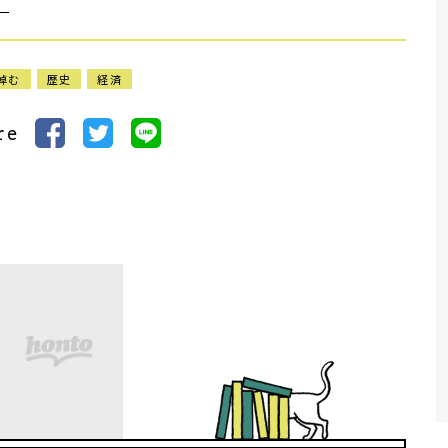
）
悼む
歴史
経済
re