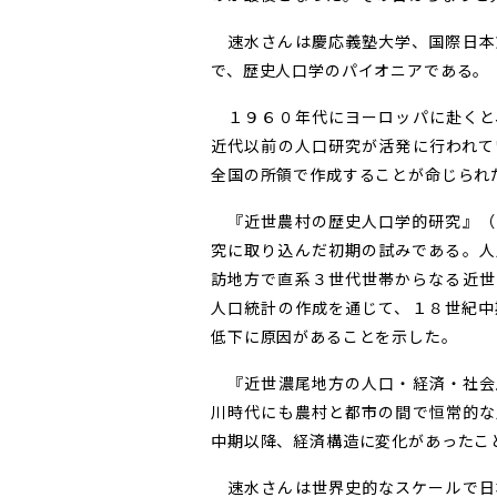
速水さんは慶応義塾大学、国際日本
で、歴史人口学のパイオニアである。
１９６０年代にヨーロッパに赴くと
近代以前の人口研究が活発に行われて
全国の所領で作成することが命じられ
『近世農村の歴史人口学的研究』（
究に取り込んだ初期の試みである。人
訪地方で直系３世代世帯からなる近世
人口統計の作成を通じて、１８世紀中
低下に原因があることを示した。
『近世濃尾地方の人口・経済・社会
川時代にも農村と都市の間で恒常的な
中期以降、経済構造に変化があったこ
速水さんは世界史的なスケールで日