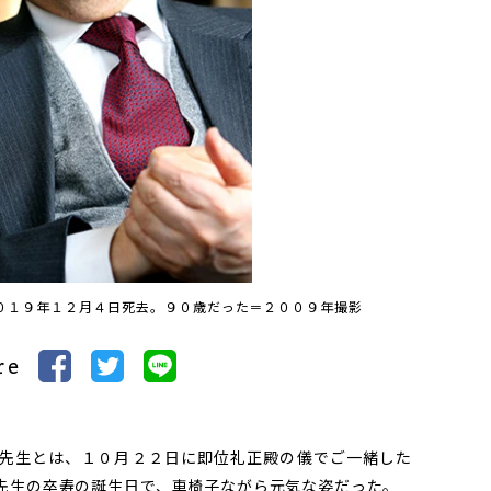
０１９年１２月４日死去。９０歳だった＝２００９年撮影
re
先生とは、１０月２２日に即位礼正殿の儀でご一緒した
先生の卒寿の誕生日で、車椅子ながら元気な姿だった。