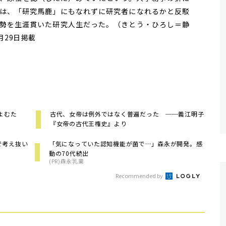
は、「研究馬鹿」にもなれずに研究者になれるかと反駁
勢を生涯貫いた研究人生だった。（きとう・ひろし＝静
月29日掲載
よむた
古代、女帝は例外ではなく普遍だった ──義江明子
『女帝の古代王権史』より
で考え抜い
「気になっていた認知機能が菌で…」森永が開発。感
動の70代続出
(PR)森永乳業
Recommended by