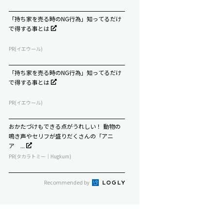
「持ち家を売る時のNG行為」知ってるだけ
で得する事とは
PR(イエウール)
「持ち家を売る時のNG行為」知ってるだけ
で得する事とは
PR(イエウール)
おかたづけもできる点がうれしい！ 動物の
鳴き声やセリフが盛りだくさんの「アニ
ア ...
PR(タカラトミー｜Hugkum)
Recommended by