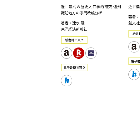
近世農村の歴史人口学的研究 信州
近世濃
諏訪地方の宗門改帳分析
著者：
著者：速水 融
創文社
東洋経済新報社
紙書
紙書籍で買う
電⼦
電⼦書籍で買う