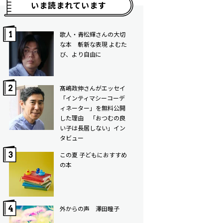
いま読まれています
歌人・青松輝さんの大切
な本 斬新な表現 よむた
び、より自由に
髙嶋政伸さんがエッセイ
「インティマシーコーデ
ィネーター」を無料公開
した理由 「おつむの良
い子は長居しない」イン
タビュー
この夏 子どもにおすすめ
の本
外からの声 澤田瞳子