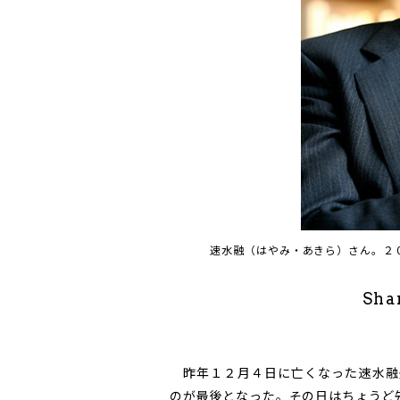
速水融（はやみ・あきら）さん。２
Sha
昨年１２月４日に亡くなった速水融
のが最後となった。その日はちょうど