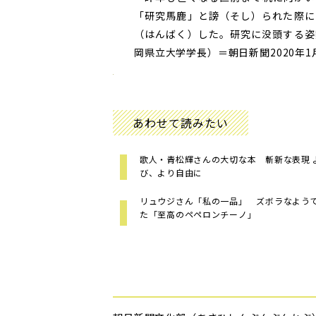
「研究馬鹿」と謗（そし）られた際に
（はんばく）した。研究に没頭する姿
岡県立大学学長）＝朝日新聞2020年1
あわせて読みたい
歌人・青松輝さんの大切な本 斬新な表現 
び、より自由に
リュウジさん「私の一品」 ズボラなよう
た「至高のペペロンチーノ」