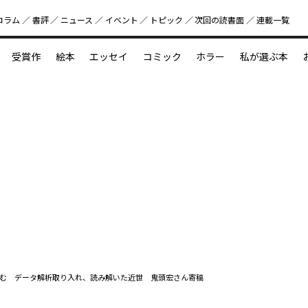
コラム
書評
ニュース
イベント
トピック
次回の読書⾯
連載一覧
好書好日
受賞作
絵本
エッセイ
コミック
ホラー
私が選ぶ本
？
えほん新定番
今めぐりたい児童文学の世界
図鑑の中の小宇宙
む データ解析取り入れ、読み解いた近世 鬼頭宏さん寄稿