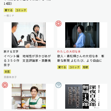
14回）
愛でる
コミック
一穂ミチ
旅する文学
わたしの大切な本
イベント編 地域性が浮かびあが
歌人・青松輝さんの大切な本 斬
る３５０作 文芸評論家・斎藤美
新な表現 よむたび、より自由に
奈子
愛でる
コミック
短歌
文芸
斎藤美奈子