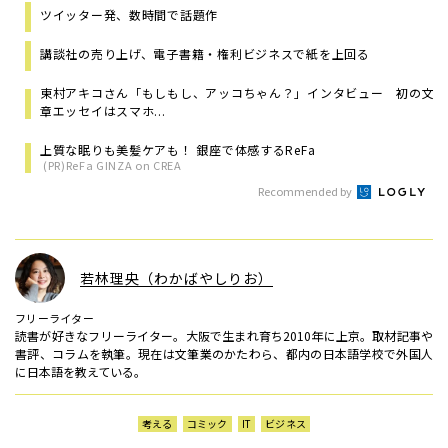
ツイッター発、数時間で話題作
講談社の売り上げ、電子書籍・権利ビジネスで紙を上回る
東村アキコさん「もしもし、アッコちゃん？」インタビュー 初の文
章エッセイはスマホ...
上質な眠りも美髪ケアも！ 銀座で体感するReFa
(PR)ReFa GINZA on CREA
Recommended by
若林理央（わかばやしりお）
フリーライター
読書が好きなフリーライター。大阪で生まれ育ち2010年に上京。取材記事や
書評、コラムを執筆。現在は文筆業のかたわら、都内の日本語学校で外国人
に日本語を教えている。
考える
コミック
IT
ビジネス