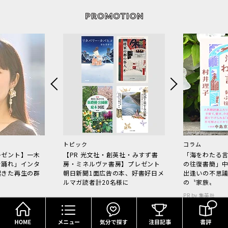
トピック
コラム
レゼント】一木
【PR 光文社・創英社・みすず書
「海をわたる
で踊れ」インタ
房・ミネルヴァ書房】プレゼント
の往復書簡」
起きた再生の群
朝日新聞1面広告の本、好書好日メ
出逢いの不思
ルマガ読者計20名様に
の〝家族〟
PR by 集英社
HOME
メニュー
気分で探す