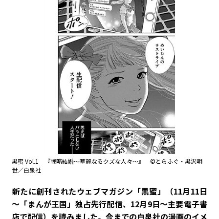
黒蜜 Vol.1 『戦略結婚～華麗なるクズな人々～』 ©とらふぐ・黒沢明
世／白泉社
――新たに創刊されたウェブマガジン「黒蜜」（11月11日
～「まんが王国」独占先行配信、12月9日～主要電子書
店で配信）を読みました。今までの白泉社の漫画のイメ