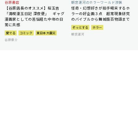
谷原書店
朝宮運河のホラーワールド渉猟
【谷原店長のオススメ】桜玉吉
怪奇・幻想好きが拍手喝采するホ
「満喫漫玉日記 深夜便」 ギャグ
ラーの好企画３点 超常現象研究
漫画家としての苦悩経た中年の日
のバイブルから舞城版百物語まで
常に共感
ぞっとする
ホラー
愛でる
コミック
東日本大震災
朝宮運河
谷原章介