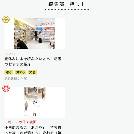
編集部一押し！
コラム
夏休みに本を読みたい人へ 記者
のおすすめ紹介
贈る
愛でる
文芸
朝日新聞文化部
一穂ミチの日々漫画
小日向まるこ「あかり」 持ち寄
った寂しさが温もりに変わる（第