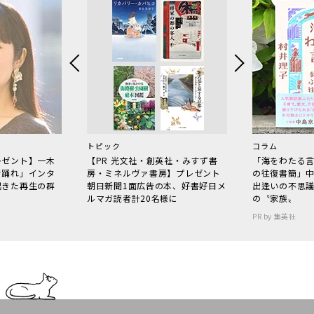
トピック
コラム
レゼント】一木
【PR 光文社・創英社・みすず書
「海をわたる
で踊れ」インタ
房・ミネルヴァ書房】プレゼント
の往復書簡」
起きた再生の群
朝日新聞1面広告の本、好書好日メ
出逢いの不思
ルマガ読者計20名様に
の〝家族〟
PR by 集英社