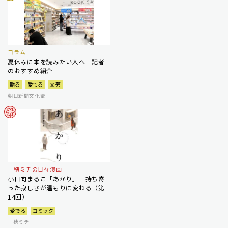
コラム
夏休みに本を読みたい人へ 記者
のおすすめ紹介
贈る
愛でる
文芸
朝日新聞文化部
一穂ミチの日々漫画
小日向まるこ「あかり」 持ち寄
った寂しさが温もりに変わる（第
14回）
愛でる
コミック
一穂ミチ