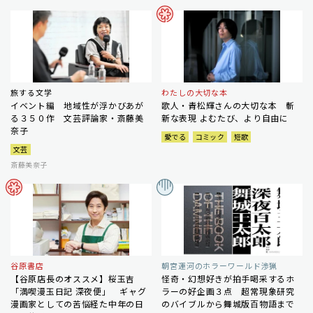
旅する文学
わたしの大切な本
イベント編 地域性が浮かびあが
歌人・青松輝さんの大切な本 斬
る３５０作 文芸評論家・斎藤美
新な表現 よむたび、より自由に
奈子
愛でる
コミック
短歌
文芸
斎藤美奈子
谷原書店
朝宮運河のホラーワールド渉猟
【谷原店長のオススメ】桜玉吉
怪奇・幻想好きが拍手喝采するホ
「満喫漫玉日記 深夜便」 ギャグ
ラーの好企画３点 超常現象研究
漫画家としての苦悩経た中年の日
のバイブルから舞城版百物語まで