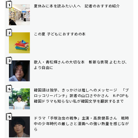
夏休みに本を読みたい人へ 記者のおすすめ紹介
この夏 子どもにおすすめの本
歌人・青松輝さんの大切な本 斬新な表現 よむたび、
より自由に
韓国語は独学、きっかけは推しへのメッセージ 「ブ
ロッコリーパンチ」訳者の山口さやかさん K-POPも
韓国ドラマも知らない私が韓国文学を翻訳するまで
ドラマ「手塚治虫の戦争」主演・高良健吾さん 戦時
中の少年時代の厳しさと漫画への強い熱量を感じなが
ら