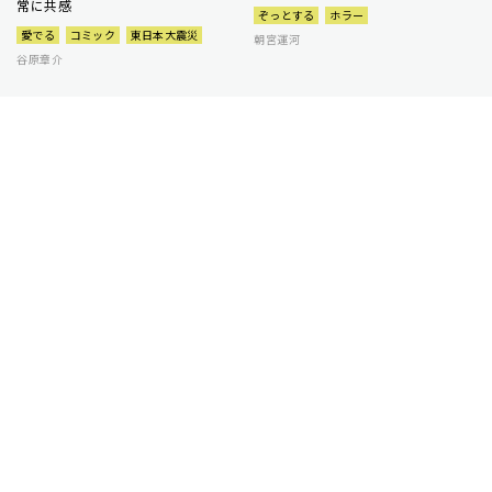
常に共感
ぞっとする
ホラー
愛でる
コミック
東日本大震災
朝宮運河
谷原章介