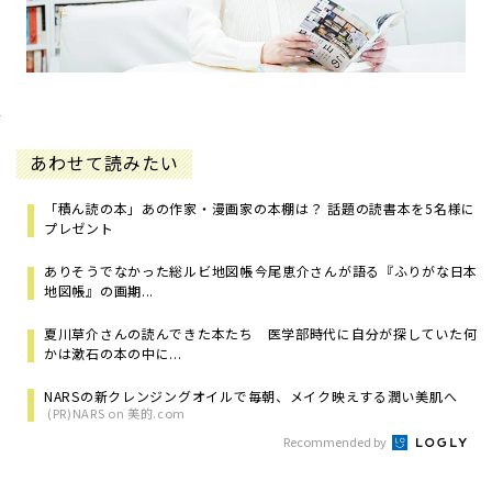
あわせて読みたい
「積ん読の本」あの作家・漫画家の本棚は？ 話題の読書本を5名様に
プレゼント
ありそうでなかった総ルビ地図帳――今尾恵介さんが語る『ふりがな日本
地図帳』の画期...
夏川草介さんの読んできた本たち 医学部時代に自分が探していた何
かは漱石の本の中に...
NARSの新クレンジングオイルで毎朝、メイク映えする潤い美肌へ
(PR)NARS on 美的.com
Recommended by