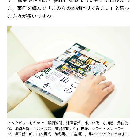
て、職業や性別など多様になるように考えて選びまし
た。著作を読んで「この方の本棚は見てみたい」と思っ
た方々が多いですね。
インタビューしたのは、飯間浩明、池澤春菜、小川公代、小川哲、角田光
代、柴崎友香、しまおまほ、管啓次郎、辻山良雄、マライ・メントライ
ン、柳下毅一郎、山本貴光（敬称略、50音順）。帯のインパクトと相まっ