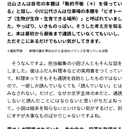
――辻山さんは自宅の本棚は「動的平衡（＊）を保ってい
る」と話し、小川公代さんは仕事場の本棚を「ビオトー
プ（生物が生存・生育できる場所）」と呼ばれていまし
た。やっぱり、いきものっぽい。そうした考え方を知る
と、本は最初から最後まで通読していなくてもいいし、
ただそこにあるだけでもいい気がしてきます。
＊動的平衡……新陳代謝を重ねながら全体のバランスを保っている状態
そうなんですよ。担当編集の小田さんともそんな話を
しました。彼はふだん料理本などの実用書をつくってい
て、料理本ってそもそも通読を目的としたものではない
ので、一部しか読んでいなくても「読んでいない」とは
みなされない。だけど、なぜか文字主体の本だと、通読
しないと読んだことにはならないと思いがちだよねっ
て。小説は結末を知らないといけない気がするけど、別
にオチが大事なものばかりじゃないですよね。
――管さんが提唱されていた、本の中の一段落を熟読する