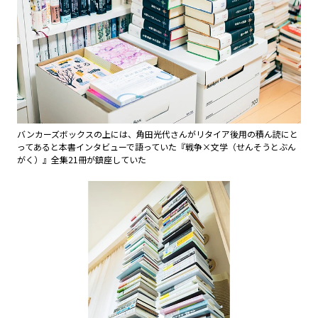
バンカーズボックスの上には、角田光代さんがリタイア後用の積ん読にと
ってあると本書インタビューで語っていた『戦争×文学（せんそうとぶん
がく）』全集21冊が鎮座していた